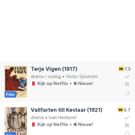
Terje Vigen (1917)
7.3
drama
/
oorlog
•
Victor Sjöström
Kijk op Netflix
•
Nieuw!
Film
Vallfarten till Kevlaar (1921)
5.7
drama
•
Ivan Hedqvist
Kijk op Netflix
•
Nieuw!