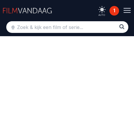
1
AUTO