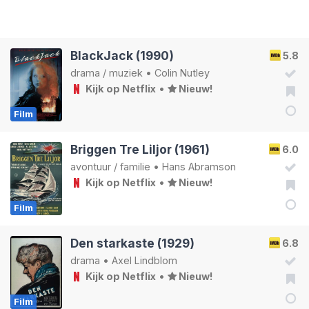
BlackJack (1990)
5.8
drama
/
muziek
•
Colin Nutley
Kijk op Netflix
•
Nieuw!
Film
Briggen Tre Liljor (1961)
6.0
avontuur
/
familie
•
Hans Abramson
Kijk op Netflix
•
Nieuw!
Film
Den starkaste (1929)
6.8
drama
•
Axel Lindblom
Kijk op Netflix
•
Nieuw!
Film