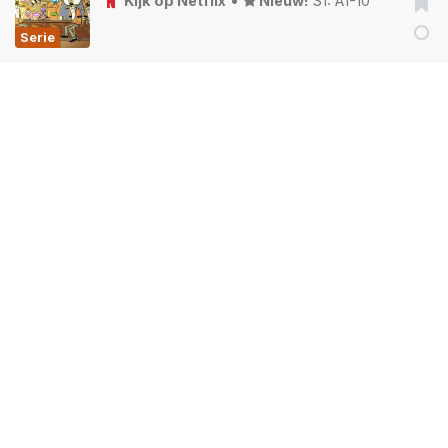
Kijk op Netflix
•
Nieuw!
S1: A1-10
Serie