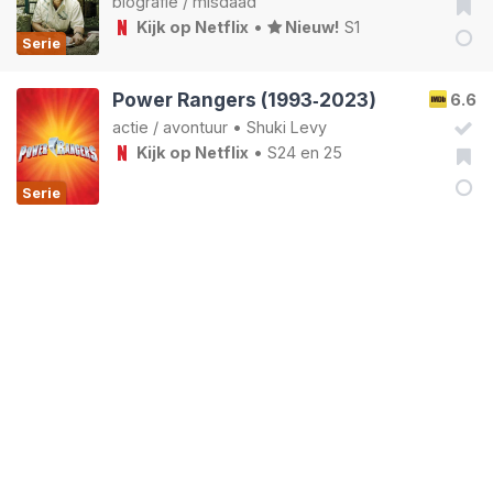
biografie
/
misdaad
Kijk op Netflix
•
Nieuw!
S1
Serie
Power Rangers (1993‑2023)
6.6
actie
/
avontuur
•
Shuki Levy
Kijk op Netflix
• S24 en 25
Serie