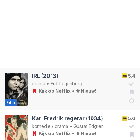
IRL (2013)
5.4
drama
•
Erik Leijonborg
Kijk op Netflix
•
Nieuw!
Film
Karl Fredrik regerar (1934)
5.6
komedie
/
drama
•
Gustaf Edgren
Kijk op Netflix
•
Nieuw!