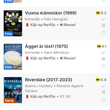
Film
Vuxna människor (1999)
6.2
komedie
•
Felix Herngren
Kijk op Netflix
•
Nieuw!
Film
Ägget är löst! (1975)
6.1
komedie
•
Hans Alfredson
Kijk op Netflix
•
Nieuw!
Film
Riverdale (2017‑2023)
6.4
drama
/
mystery
•
Roberto Aguirre-
Sacasa
Kijk op Netflix
• S5: A3
Serie