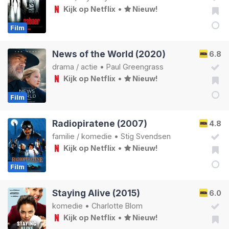
Kijk op Netflix
•
Nieuw!
Film
News of the World (2020)
6.8
drama
/
actie
•
Paul Greengrass
Kijk op Netflix
•
Nieuw!
Film
Radiopiratene (2007)
4.8
familie
/
komedie
•
Stig Svendsen
Kijk op Netflix
•
Nieuw!
Film
Staying Alive (2015)
6.0
komedie
•
Charlotte Blom
Kijk op Netflix
•
Nieuw!