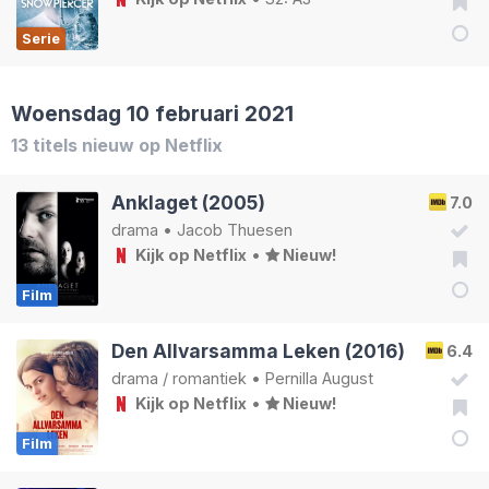
Serie
Woensdag 10 februari 2021
13 titels nieuw op Netflix
Anklaget (2005)
7.0
drama
•
Jacob Thuesen
Kijk op Netflix
•
Nieuw!
Film
Den Allvarsamma Leken (2016)
6.4
drama
/
romantiek
•
Pernilla August
Kijk op Netflix
•
Nieuw!
Film