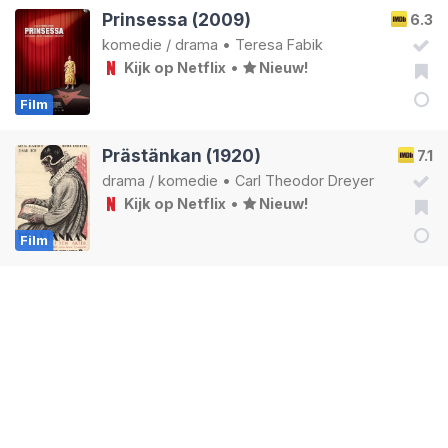
Prinsessa (2009)
6.3
komedie
/
drama
•
Teresa Fabik
Kijk op Netflix
•
Nieuw!
Film
Prästänkan (1920)
7.1
drama
/
komedie
•
Carl Theodor Dreyer
Kijk op Netflix
•
Nieuw!
Film