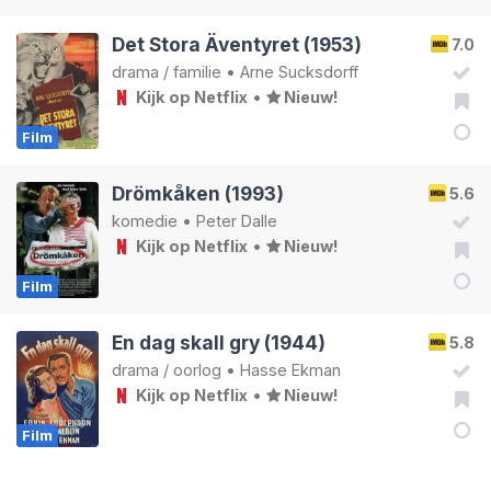
Det Stora Äventyret (1953)
7.0
drama
/
familie
•
Arne Sucksdorff
Kijk op Netflix
•
Nieuw!
Film
Drömkåken (1993)
5.6
komedie
•
Peter Dalle
Kijk op Netflix
•
Nieuw!
Film
En dag skall gry (1944)
5.8
drama
/
oorlog
•
Hasse Ekman
Kijk op Netflix
•
Nieuw!
Film