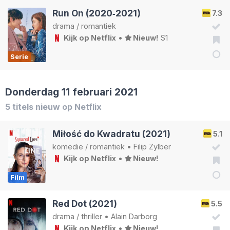
Run On (2020‑2021)
7.3
drama
/
romantiek
Kijk op Netflix
•
Nieuw!
S1
Serie
Donderdag 11 februari 2021
5 titels nieuw op Netflix
Miłość do Kwadratu (2021)
5.1
komedie
/
romantiek
•
Filip Zylber
Kijk op Netflix
•
Nieuw!
Film
Red Dot (2021)
5.5
drama
/
thriller
•
Alain Darborg
Kijk op Netflix
•
Nieuw!