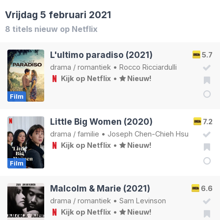
Vrijdag 5 februari 2021
8 titels nieuw op Netflix
L'ultimo paradiso (2021)
5.7
drama
/
romantiek
•
Rocco Ricciardulli
Kijk op Netflix
•
Nieuw!
Film
Little Big Women (2020)
7.2
drama
/
familie
•
Joseph Chen-Chieh Hsu
Kijk op Netflix
•
Nieuw!
Film
Malcolm & Marie (2021)
6.6
drama
/
romantiek
•
Sam Levinson
Kijk op Netflix
•
Nieuw!