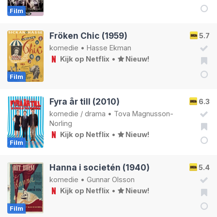
Film
Fröken Chic (1959)
5.7
komedie
•
Hasse Ekman
Kijk op Netflix
•
Nieuw!
Film
Fyra år till (2010)
6.3
komedie
/
drama
•
Tova Magnusson-
Norling
Kijk op Netflix
•
Nieuw!
Film
Hanna i societén (1940)
5.4
komedie
•
Gunnar Olsson
Kijk op Netflix
•
Nieuw!
Film