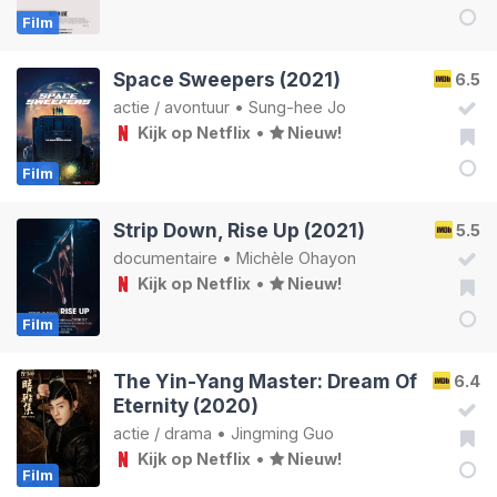
Film
Space Sweepers (2021)
6.5
actie
/
avontuur
•
Sung-hee Jo
Kijk op Netflix
•
Nieuw!
Film
Strip Down, Rise Up (2021)
5.5
documentaire
•
Michèle Ohayon
Kijk op Netflix
•
Nieuw!
Film
The Yin-Yang Master: Dream Of
6.4
Eternity (2020)
actie
/
drama
•
Jingming Guo
Kijk op Netflix
•
Nieuw!
Film