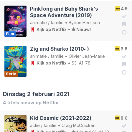
Pinkfong and Baby Shark's
4.5
Space Adventure (2019)
animatie
/
familie
•
Byeon Hee-sun
Kijk op Netflix
•
Nieuw!
Film
Zig and Sharko (2010‑ )
6.8
animatie
/
familie
•
Olivier Jean-Marie
Kijk op Netflix
• S3: A1-78
Serie
Dinsdag 2 februari 2021
4 titels nieuw op Netflix
Kid Cosmic (2021‑2022)
8.0
actie
/
familie
•
Craig McCracken