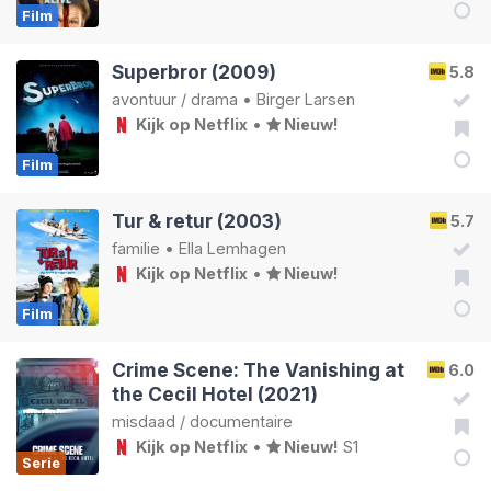
Film
Superbror (2009)
5.8
avontuur
/
drama
•
Birger Larsen
Kijk op Netflix
•
Nieuw!
Film
Tur & retur (2003)
5.7
familie
•
Ella Lemhagen
Kijk op Netflix
•
Nieuw!
Film
Crime Scene: The Vanishing at
6.0
the Cecil Hotel (2021)
misdaad
/
documentaire
Kijk op Netflix
•
Nieuw!
S1
Serie