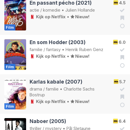
En passant pécho (2021)
4.5
actie
/
komedie
•
Julien Hollande
Kijk op Netflix
•
Nieuw!
Film
En som Hodder (2003)
6.0
familie
/
fantasy
•
Henrik Ruben Genz
Kijk op Netflix
•
Nieuw!
Film
Karlas kabale (2007)
5.7
drama
/
familie
•
Charlotte Sachs
Bostrup
Kijk op Netflix
•
Nieuw!
Film
Naboer (2005)
6.4
thriller
/
mystery
•
Pål Sletaune