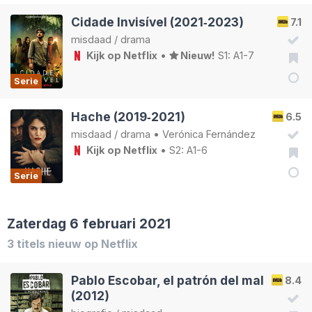
Cidade Invisível (2021‑2023)
7.1
misdaad
/
drama
Kijk op Netflix
•
Nieuw!
S1: A1-7
Serie
Hache (2019‑2021)
6.5
misdaad
/
drama
•
Verónica Fernández
Kijk op Netflix
• S2: A1-6
Serie
Zaterdag 6 februari 2021
3 titels nieuw op Netflix
Pablo Escobar, el patrón del mal
8.4
(2012)