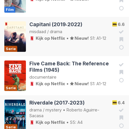
Film
Capitani (2019‑2022)
6.6
misdaad
/
drama
Kijk op Netflix
•
Nieuw!
S1: A1-12
Serie
Five Came Back: The Reference
Films (1945)
documentaire
Kijk op Netflix
•
Nieuw!
S1: A1-12
Serie
Riverdale (2017‑2023)
6.4
drama
/
mystery
•
Roberto Aguirre-
Sacasa
Kijk op Netflix
• S5: A4
Serie