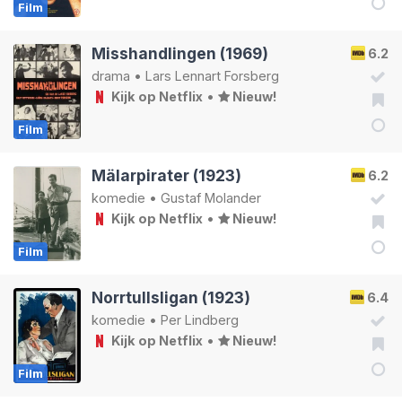
Film
Misshandlingen (1969)
6.2
drama
•
Lars Lennart Forsberg
Kijk op Netflix
•
Nieuw!
Film
Mälarpirater (1923)
6.2
komedie
•
Gustaf Molander
Kijk op Netflix
•
Nieuw!
Film
Norrtullsligan (1923)
6.4
komedie
•
Per Lindberg
Kijk op Netflix
•
Nieuw!
Film