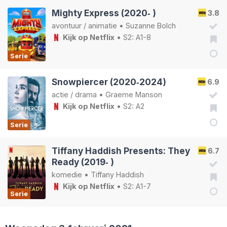
Mighty Express (2020‑ )
3.8
avontuur
/
animatie
•
Suzanne Bolch
Kijk op Netflix
• S2: A1-8
Serie
Snowpiercer (2020‑2024)
6.9
actie
/
drama
•
Graeme Manson
Kijk op Netflix
• S2: A2
Serie
Tiffany Haddish Presents: They
6.7
Ready (2019‑ )
komedie
•
Tiffany Haddish
Kijk op Netflix
• S2: A1-7
Serie