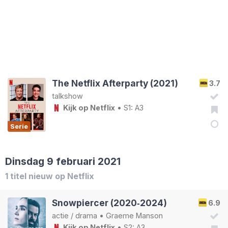
The Netflix Afterparty (2021)
3.7
talkshow
Kijk op Netflix
• S1: A3
Serie
Dinsdag 9 februari 2021
1 titel nieuw op Netflix
Snowpiercer (2020‑2024)
6.9
actie
/
drama
•
Graeme Manson
Kijk op Netflix
• S2: A3