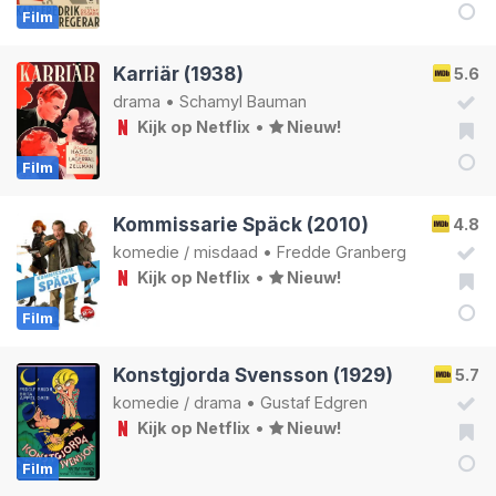
Film
Karriär (1938)
5.6
drama
•
Schamyl Bauman
Kijk op Netflix
•
Nieuw!
Film
Kommissarie Späck (2010)
4.8
komedie
/
misdaad
•
Fredde Granberg
Kijk op Netflix
•
Nieuw!
Film
Konstgjorda Svensson (1929)
5.7
komedie
/
drama
•
Gustaf Edgren
Kijk op Netflix
•
Nieuw!
Film