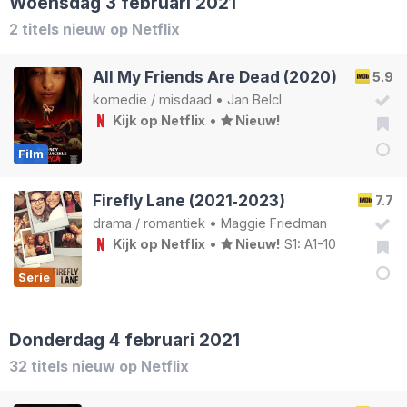
Woensdag 3 februari 2021
2 titels nieuw op Netflix
All My Friends Are Dead (2020)
5.9
komedie
/
misdaad
•
Jan Belcl
Kijk op Netflix
•
Nieuw!
Film
Firefly Lane (2021‑2023)
7.7
drama
/
romantiek
•
Maggie Friedman
Kijk op Netflix
•
Nieuw!
S1: A1-10
Serie
Donderdag 4 februari 2021
32 titels nieuw op Netflix