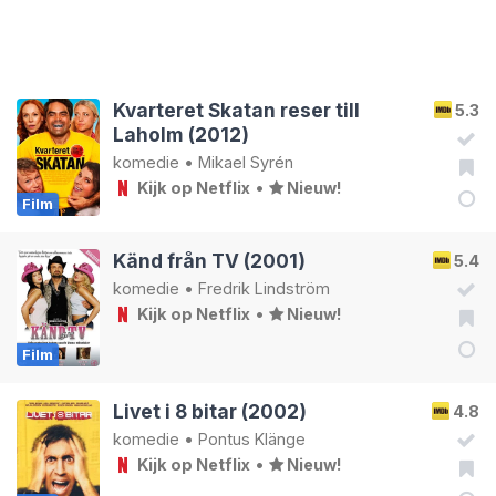
Kvarteret Skatan reser till
5.3
Laholm (2012)
komedie
•
Mikael Syrén
Kijk op Netflix
•
Nieuw!
Film
Känd från TV (2001)
5.4
komedie
•
Fredrik Lindström
Kijk op Netflix
•
Nieuw!
Film
Livet i 8 bitar (2002)
4.8
komedie
•
Pontus Klänge
Kijk op Netflix
•
Nieuw!