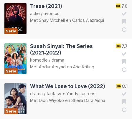
Trese (2021)
7.0
actie
/
avontuur
Met
Shay Mitchell
en
Carlos Alazraqui
Serie
Susah Sinyal: The Series
7.7
(2021‑2022)
komedie
/
drama
Met
Abdur Arsyad
en
Arie Kriting
Serie
What We Lose to Love (2022)
8.1
drama
/
fantasy
•
Yandy Laurens
Met
Dion Wiyoko
en
Sheila Dara Aisha
Serie