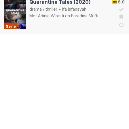
Quarantine Tales (2020)
6.0
drama
/
thriller
•
Ifa Isfansyah
Met
Adinia Wirasti
en
Faradina Mufti
Serie