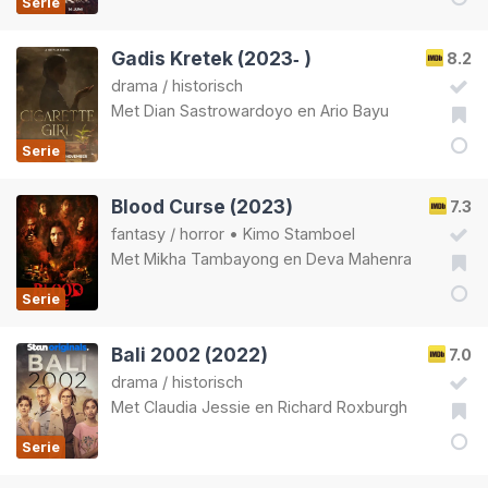
Serie
Gadis Kretek (2023‑ )
8.2
drama
/
historisch
Met
Dian Sastrowardoyo
en
Ario Bayu
Serie
Blood Curse (2023)
7.3
fantasy
/
horror
•
Kimo Stamboel
Met
Mikha Tambayong
en
Deva Mahenra
Serie
Bali 2002 (2022)
7.0
drama
/
historisch
Met
Claudia Jessie
en
Richard Roxburgh
Serie