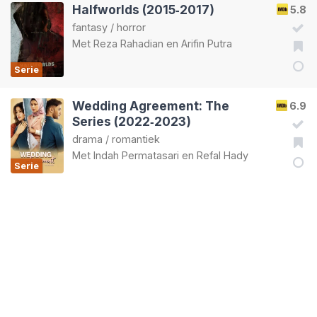
Halfworlds (2015‑2017)
5.8
fantasy
/
horror
Met
Reza Rahadian
en
Arifin Putra
Serie
Wedding Agreement: The
6.9
Series (2022‑2023)
drama
/
romantiek
Met
Indah Permatasari
en
Refal Hady
Serie