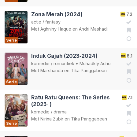
Zona Merah (2024)
7.2
actie
/
fantasy
Met
Aghniny Haque
en
Andri Mashadi
Serie
Induk Gajah (2023‑2024)
8.1
komedie
/
romantiek
•
Muhadkly Acho
Met
Marshanda
en
Tika Panggabean
Serie
Ratu Ratu Queens: The Series
7.1
(2025‑ )
komedie
/
drama
Met
Nirina Zubir
en
Tika Panggabean
Serie