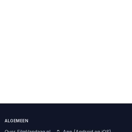
ALGEMEEN
Over FilmVandaag.nl
App (Android en iOS)