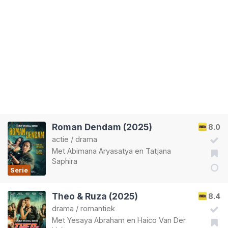
Roman Dendam (2025)
8.0
actie
/
drama
Met
Abimana Aryasatya
en
Tatjana
Saphira
Serie
Theo & Ruza (2025)
8.4
drama
/
romantiek
Met
Yesaya Abraham
en
Haico Van Der