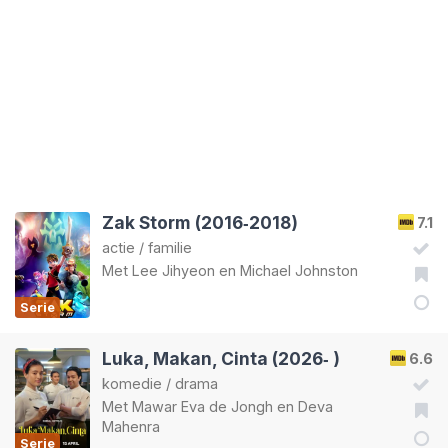
Zak Storm (2016‑2018)
7.1
actie
/
familie
Met
Lee Jihyeon
en
Michael Johnston
Serie
Luka, Makan, Cinta (2026‑ )
6.6
komedie
/
drama
Met
Mawar Eva de Jongh
en
Deva
Mahenra
Serie