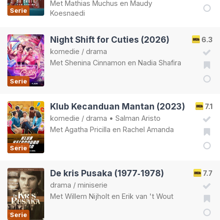
Met
Mathias Muchus
en
Maudy
Serie
Koesnaedi
Night Shift for Cuties (2026)
6.3
komedie
/
drama
Met
Shenina Cinnamon
en
Nadia Shafira
Serie
Klub Kecanduan Mantan (2023)
7.1
komedie
/
drama
•
Salman Aristo
Met
Agatha Pricilla
en
Rachel Amanda
Serie
De kris Pusaka (1977‑1978)
7.7
drama
/
miniserie
Met
Willem Nijholt
en
Erik van 't Wout
Serie