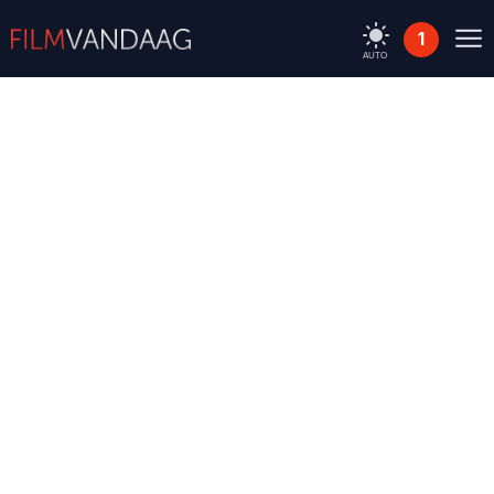
1
AUTO