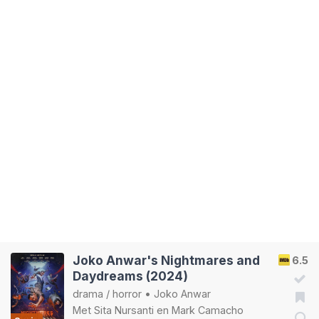
Joko Anwar's Nightmares and
6.5
Daydreams (2024)
drama
/
horror
•
Joko Anwar
Met
Sita Nursanti
en
Mark Camacho