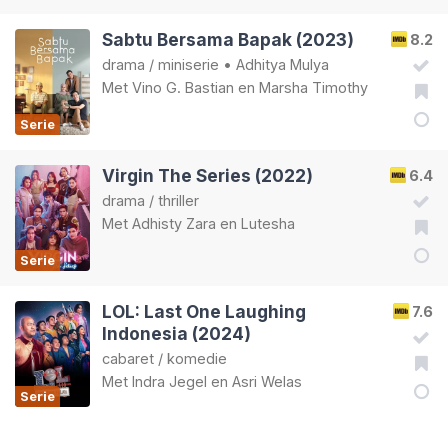
Sabtu Bersama Bapak (2023)
8.2
drama
/
miniserie
•
Adhitya Mulya
Met
Vino G. Bastian
en
Marsha Timothy
Serie
Virgin The Series (2022)
6.4
drama
/
thriller
Met
Adhisty Zara
en
Lutesha
Serie
LOL: Last One Laughing
7.6
Indonesia (2024)
cabaret
/
komedie
Met
Indra Jegel
en
Asri Welas
Serie