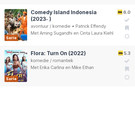
Comedy Island Indonesia
6.0
(2023‑ )
avontuur
/
komedie
•
Patrick Effendy
Met
Aming Sugandhi
en
Cinta Laura Kiehl
Serie
Flora: Turn On (2022)
5.3
komedie
/
romantiek
Met
Erika Carlina
en
Mike Ethan
Serie