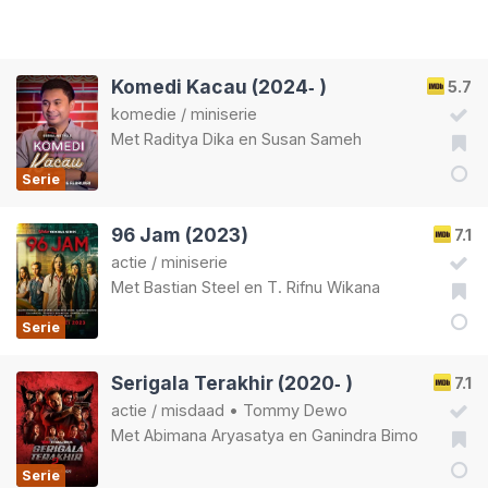
Komedi Kacau (2024‑ )
5.7
komedie
/
miniserie
Met
Raditya Dika
en
Susan Sameh
Serie
96 Jam (2023)
7.1
actie
/
miniserie
Met
Bastian Steel
en
T. Rifnu Wikana
Serie
Serigala Terakhir (2020‑ )
7.1
actie
/
misdaad
•
Tommy Dewo
Met
Abimana Aryasatya
en
Ganindra Bimo
Serie