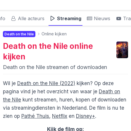
nfo
Alle acteurs
Streaming
Nieuws
Trai
Online kijken
Death on the Nile
Death on the Nile
online
kijken
Death on the Nile streamen of downloaden
Wil je
Death on the Nile (2022)
kijken? Op deze
pagina vind je het overzicht van waar je
Death on
the Nile
kunt streamen, huren, kopen of downloaden
via streamingdiensten in Nederland. De film is nu te
zien op
Pathé Thuis
,
Netflix
en
Disney+
.
Kijk de film op: