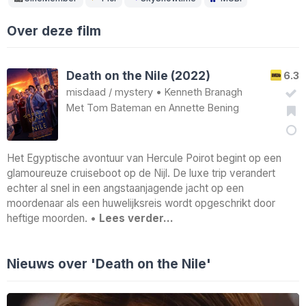
Over deze film
Death on the Nile (2022)
6.3
misdaad
/
mystery
•
Kenneth Branagh
Met
Tom Bateman
en
Annette Bening
Het Egyptische avontuur van Hercule Poirot begint op een
glamoureuze cruiseboot op de Nijl. De luxe trip verandert
echter al snel in een angstaanjagende jacht op een
moordenaar als een huwelijksreis wordt opgeschrikt door
heftige moorden. •
Lees verder…
Nieuws over 'Death on the Nile'