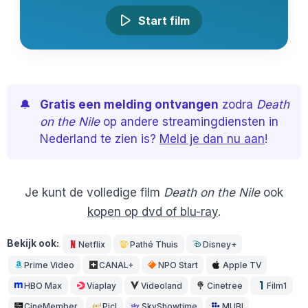
Start film
🔔
Gratis een melding ontvangen
zodra
Death
on the Nile
op andere streamingdiensten in
Nederland te zien is?
Meld je dan nu aan
!
Je kunt de volledige film
Death on the Nile
ook
kopen op dvd of blu-ray
.
Bekijk ook:
Netflix
Pathé Thuis
Disney+
Prime Video
CANAL+
NPO Start
Apple TV
HBO Max
Viaplay
Videoland
Cinetree
Film1
CineMember
Picl
SkyShowtime
MUBI