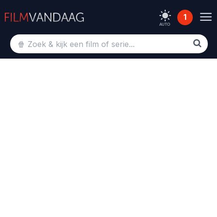
1
AUTO