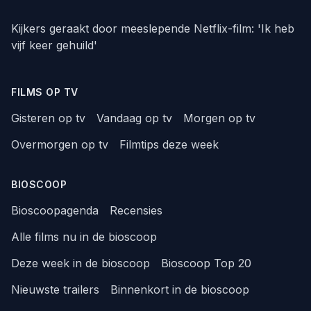
Kijkers geraakt door meeslepende Netflix-film: 'Ik heb
vijf keer gehuild'
FILMS OP TV
Gisteren op tv
Vandaag op tv
Morgen op tv
Overmorgen op tv
Filmtips deze week
BIOSCOOP
Bioscoopagenda
Recensies
Alle films nu in de bioscoop
Deze week in de bioscoop
Bioscoop Top 20
Nieuwste trailers
Binnenkort in de bioscoop