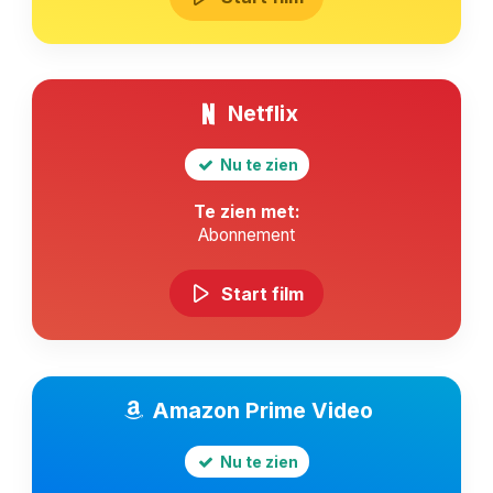
Netflix
Nu te zien
Te zien met:
Abonnement
Start film
Amazon Prime Video
Nu te zien