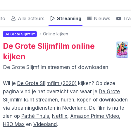
nfo
Alle acteurs
Streaming
Nieuws
Trai
Online kijken
De Grote Slijmfilm
De Grote Slijmfilm
online
kijken
De Grote Slijmfilm streamen of downloaden
Wil je
De Grote Slijmfilm (2020)
kijken? Op deze
pagina vind je het overzicht van waar je
De Grote
Slijmfilm
kunt streamen, huren, kopen of downloaden
via streamingdiensten in Nederland. De film is nu te
zien op
Pathé Thuis
,
Netflix
,
Amazon Prime Video
,
HBO Max
en
Videoland
.