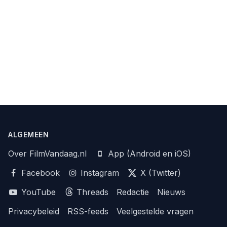
ALGEMEEN
Over FilmVandaag.nl
App (Android en iOS)
Facebook
Instagram
X (Twitter)
YouTube
Threads
Redactie
Nieuws
Privacybeleid
RSS-feeds
Veelgestelde vragen