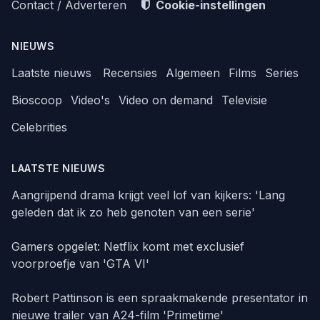
Contact / Adverteren
Cookie-instellingen
NIEUWS
Laatste nieuws
Recensies
Algemeen
Films
Series
Bioscoop
Video's
Video on demand
Televisie
Celebrities
LAATSTE NIEUWS
Aangrijpend drama krijgt veel lof van kijkers: 'Lang
geleden dat ik zo heb genoten van een serie'
Gamers opgelet: Netflix komt met exclusief
voorproefje van 'GTA VI'
Robert Pattinson is een spraakmakende presentator in
nieuwe trailer van A24-film 'Primetime'