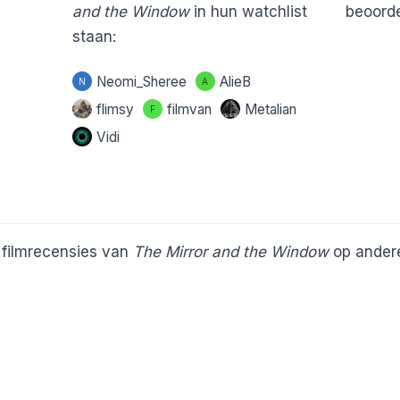
and the Window
in hun watchlist
beoorde
staan:
Neomi_Sheree
AlieB
N
A
flimsy
filmvan
Metalian
F
Vidi
e filmrecensies van
The Mirror and the Window
op andere