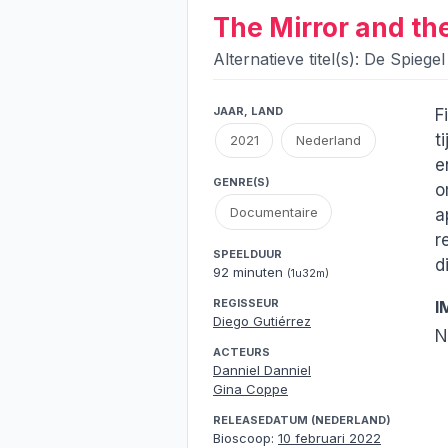
The Mirror and t
Alternatieve titel(s): De Spie
JAAR, LAND
F
t
2021
Nederland
e
GENRE(S)
o
Documentaire
a
r
SPEELDUUR
d
92 minuten
(1u32m)
REGISSEUR
I
Diego Gutiérrez
N
ACTEURS
Danniel Danniel
Gina Coppe
RELEASEDATUM (NEDERLAND)
Bioscoop:
10 februari 2022