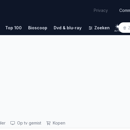
Comm
Privacy
Top 100
Bioscoop
Dvd & blu-ray
Zoeken
AUTO
iler
Op tv gemist
Kopen