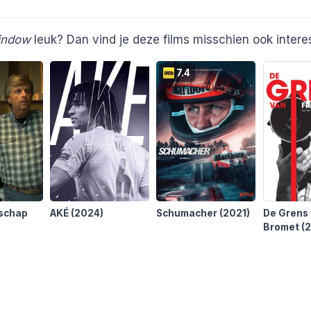
Window
leuk? Dan vind je deze films misschien ook intere
7.4
dschap
AKÉ
(2024)
Schumacher
(2021)
De Grens 
Bromet
(