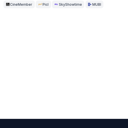
CineMember
Picl
SkyShowtime
MUBI