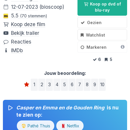
Koop op dvd of
12-07-2023
(bioscoop)
blu-ray
5.5
(70 stemmen)
Gezien
Koop deze film
Bekijk trailer
Watchlist
Reacties
Markeren
IMDb
6
5
Jouw beoordeling:
1
2
3
4
5
6
7
8
9
10
Casper en Emma en de Gouden Ring
is nu
te zien op:
Pathé Thuis
Netflix