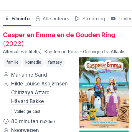
Filminfo
Alle acteurs
Streaming
Traile
Casper en Emma en de Gouden Ring
(2023)
Alternatieve titel(s): Karsten og Petra - Gullringen fra Atlantis
familie
komedie
fantasy
Marianne Sand
Hilde Louise Asbjørnsen
Chirizaya Attard
Håvard Bakke
Volledige cast
80 minuten
(1u20m)
Noorwegen