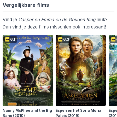
Vergelijkbare films
Cinemagazine
Vind je
Casper en Emma en de Gouden Ring
leuk?
Dan vind je deze films misschien ook interessant!
6.1
6.3
Nanny McPhee and the Big
Espen en het Soria Moria
Espe
Bang
(2010)
Paleis
(2019)
(201