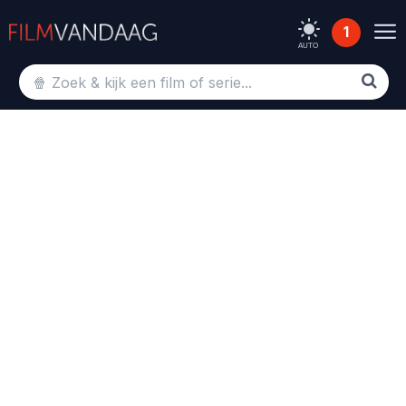
1
AUTO