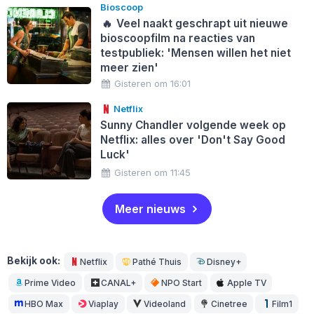
Bioscoop
🔥
Veel naakt geschrapt uit nieuwe
bioscoopfilm na reacties van
testpubliek: 'Mensen willen het niet
meer zien'
Gisteren om 16:01
Netflix
Sunny Chandler volgende week op
Netflix: alles over 'Don't Say Good
Luck'
Gisteren om 11:45
Meer nieuws
Bekijk ook:
Netflix
Pathé Thuis
Disney+
Prime Video
CANAL+
NPO Start
Apple TV
HBO Max
Viaplay
Videoland
Cinetree
Film1