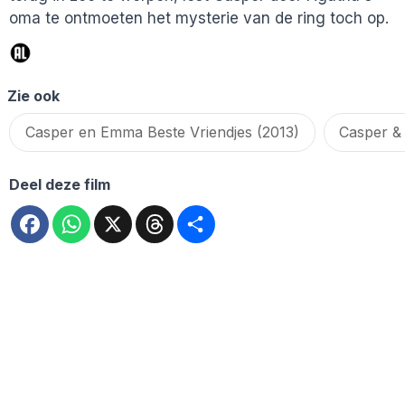
oma te ontmoeten het mysterie van de ring toch op.
Zie ook
Casper en Emma Beste Vriendjes (2013)
Casper &
Deel deze film
Facebook
WhatsApp
X
Threads
Deel