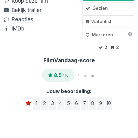
Koop deze film
Gezien
Bekijk trailer
Reacties
Watchlist
IMDb
Markeren
2
2
FilmVandaag-score
8.5
/ 10
2 stemmen
Jouw beoordeling:
1
2
3
4
5
6
7
8
9
10