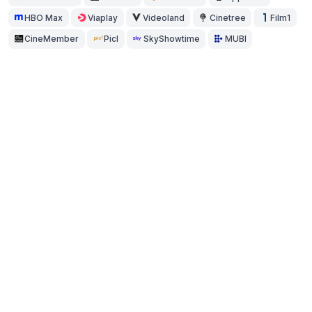
HBO Max
Viaplay
Videoland
Cinetree
Film1
CineMember
Picl
SkyShowtime
MUBI