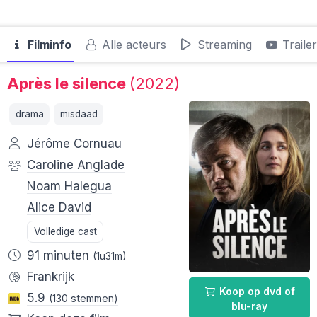
Filminfo
Alle acteurs
Streaming
Traile
Après le silence
(2022)
drama
misdaad
Jérôme Cornuau
Caroline Anglade
Noam Halegua
Alice David
Volledige cast
91 minuten
(1u31m)
Frankrijk
Koop op dvd of
5.9
(130 stemmen)
blu-ray