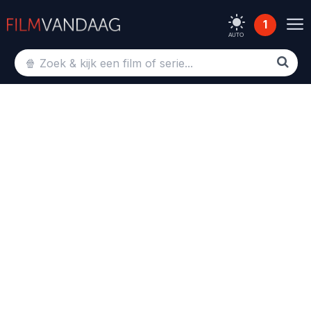
1
AUTO