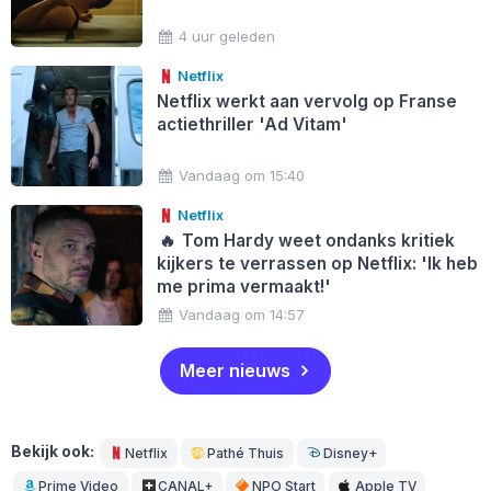
4 uur geleden
Netflix
Netflix werkt aan vervolg op Franse
actiethriller 'Ad Vitam'
Vandaag om 15:40
Netflix
🔥
Tom Hardy weet ondanks kritiek
kijkers te verrassen op Netflix: 'Ik heb
me prima vermaakt!'
Vandaag om 14:57
Meer nieuws
Bekijk ook:
Netflix
Pathé Thuis
Disney+
Prime Video
CANAL+
NPO Start
Apple TV