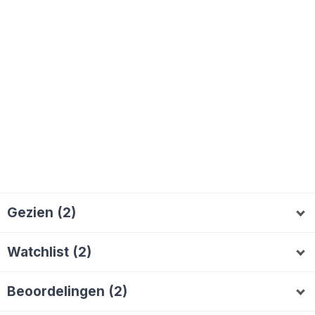
Gezien (2)
AlieB
Seop2002
A
S
Watchlist (2)
filmvan
Ronald1965
F
Beoordelingen (2)
AlieB
9
Seop2002
8
A
S