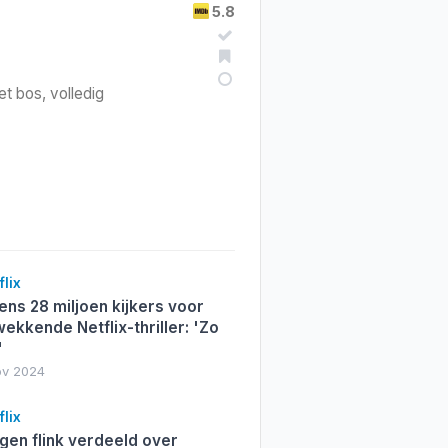
5.8
et bos, volledig
lix
ens 28 miljoen kijkers voor
wekkende Netflix-thriller: 'Zo
'
ov 2024
lix
gen flink verdeeld over