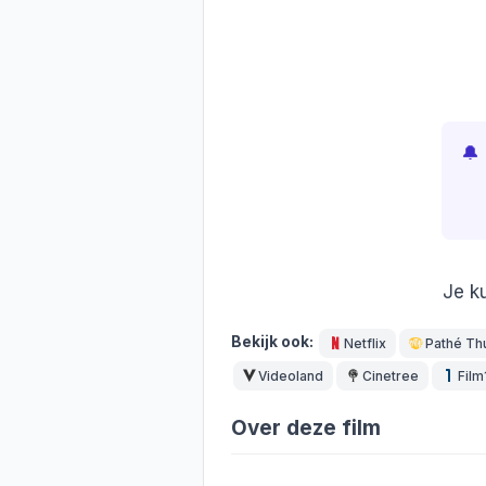
🔔
Je k
Bekijk ook:
Netflix
Pathé Th
Videoland
Cinetree
Film
Over deze film