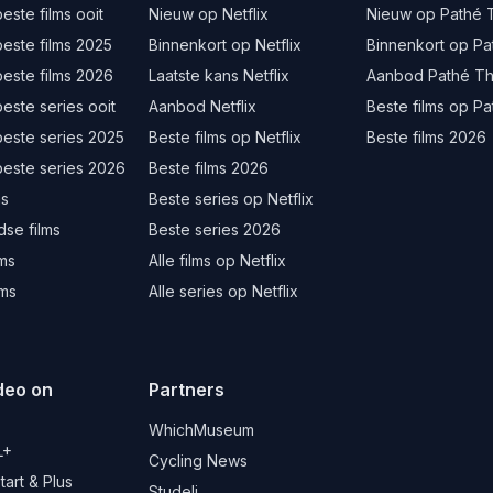
este films ooit
Nieuw op Netflix
Nieuw op Pathé 
este films 2025
Binnenkort op Netflix
Binnenkort op Pa
este films 2026
Laatste kans Netflix
Aanbod Pathé Th
este series ooit
Aanbod Netflix
Beste films op Pa
beste series 2025
Beste films op Netflix
Beste films 2026
beste series 2026
Beste films 2026
ms
Beste series op Netflix
se films
Beste series 2026
lms
Alle films op Netflix
lms
Alle series op Netflix
deo on
Partners
d
WhichMuseum
L+
Cycling News
art & Plus
Studeli