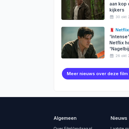
aan kop 
kijkers
30 okt
Netflix
'Intense
Netflix h
'Nagelbi
26 okt
Meer nieuws over deze film
Algemeen
Nieuws
Over FilmVandaag.nl
Laatste n