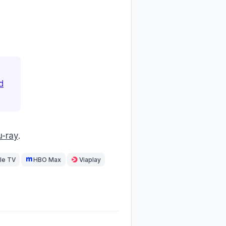
d
u-ray
.
le TV
HBO Max
Viaplay