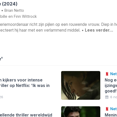
e (2024)
•
Brian Netto
bille
en
Finn Wittrock
eriemoordenaar richt zijn pijlen op een rouwende vrouw. Diep in h
njecteert hij haar met een verlammend middel. •
Lees verder…
e'
Netf
n kijkers voor intense
Nog e
iller op Netflix: 'Ik was in
ijzing
goed!
26
6 n
Netf
ellende thriller wereldwijd
Menin