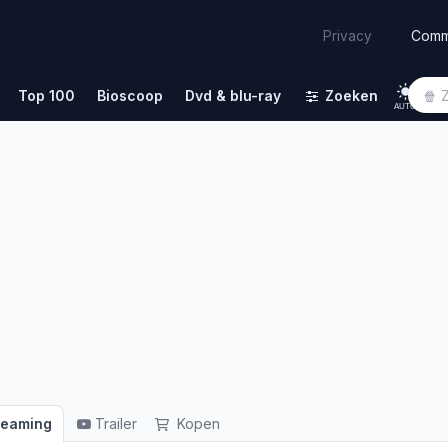
Comm
Privacy
Top 100
Bioscoop
Dvd & blu-ray
Zoeken
AUTO
reaming
Trailer
Kopen