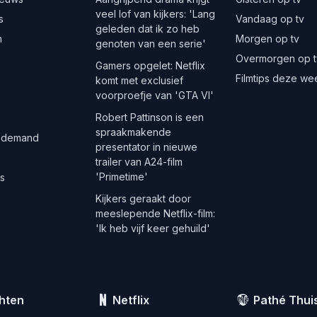
veel lof van kijkers: 'Lang
s
Vandaag op tv
geleden dat ik zo heb
n
Morgen op tv
genoten van een serie'
Overmorgen op t
Gamers opgelet: Netflix
Filmtips deze we
komt met exclusief
voorproefje van 'GTA VI'
Robert Pattinson is een
spraakmakende
 demand
presentator in nieuwe
trailer van A24-film
'Primetime'
es
Kijkers geraakt door
meeslepende Netflix-film:
'Ik heb vijf keer gehuild'
hten
Netflix
Pathé Thui