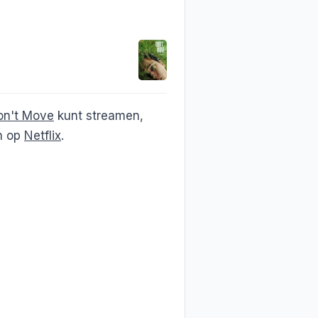
on't Move
kunt streamen,
en op
Netflix
.