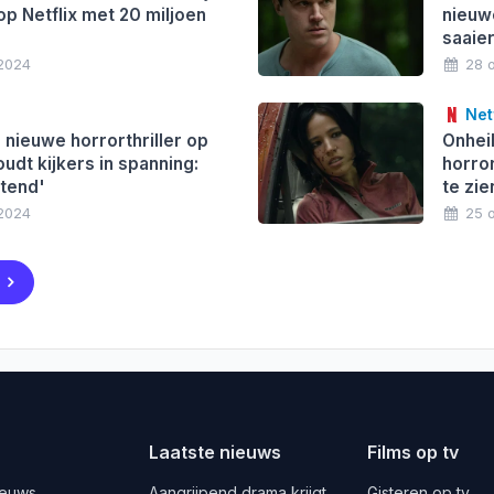
op Netflix met 20 miljoen
nieuwe
saaier
 2024
28 
Netf
' nieuwe horrorthriller op
Onhei
oudt kijkers in spanning:
horror
jtend'
te zie
 2024
25 
Laatste nieuws
Films op tv
ieuws
Aangrijpend drama krijgt
Gisteren op tv