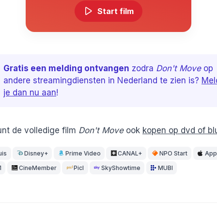
Start film
Gratis een melding ontvangen
zodra
Don't Move
op
andere streamingdiensten in Nederland te zien is?
Mel
je dan nu aan
!
unt de volledige film
Don't Move
ook
kopen op dvd of bl
uis
Disney+
Prime Video
CANAL+
NPO Start
App
1
CineMember
Picl
SkyShowtime
MUBI