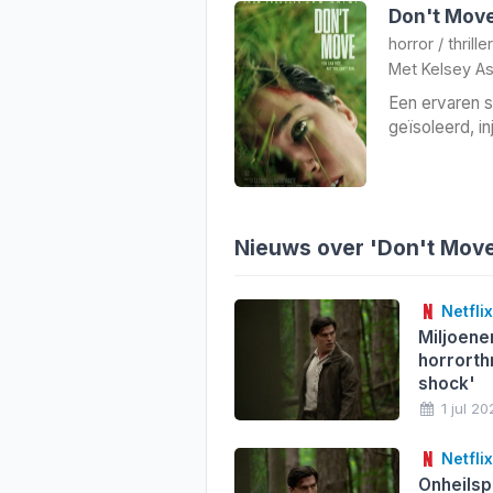
Don't Mov
horror
/
thriller
Met
Kelsey As
Een ervaren s
geïsoleerd, i
Nieuws over 'Don't Mov
Netflix
Miljoene
horrorthr
shock'
1 jul 20
Netflix
Onheilsp