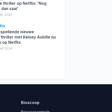
 thriller op Netflix: 'Nog
 dan saai'
okt 2024
lix
lspellende nieuwe
thriller met Kelsey Asbille nu
n op Netflix
okt 2024
Bioscoop
Bioscoopagenda