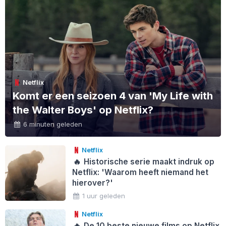
Netflix
Komt er een seizoen 4 van 'My Life with
the Walter Boys' op Netflix?
6 minuten geleden
Netflix
🔥
Historische serie maakt indruk op
Netflix: 'Waarom heeft niemand het
hierover?'
1 uur geleden
Netflix
🔥
De 10 beste nieuwe films op Netflix