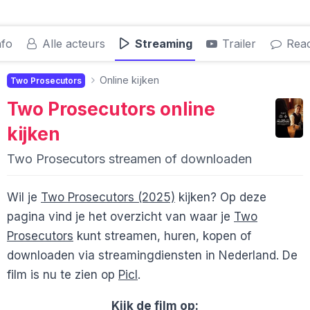
nfo
Alle acteurs
Streaming
Trailer
Reac
Online kijken
Two Prosecutors
Two Prosecutors
online
kijken
Two Prosecutors streamen of downloaden
Wil je
Two Prosecutors (2025)
kijken? Op deze
pagina vind je het overzicht van waar je
Two
Prosecutors
kunt streamen, huren, kopen of
downloaden via streamingdiensten in Nederland. De
film is nu te zien op
Picl
.
Kijk de film op: