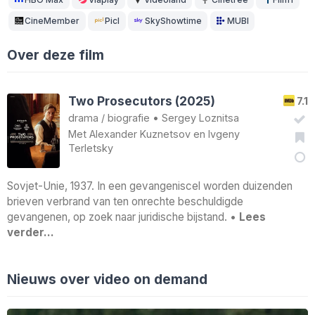
CineMember
Picl
SkyShowtime
MUBI
Over deze film
Two Prosecutors (2025)
7.1
drama
/
biografie
•
Sergey Loznitsa
Met
Alexander Kuznetsov
en
Ivgeny
Terletsky
Sovjet-Unie, 1937. In een gevangeniscel worden duizenden
brieven verbrand van ten onrechte beschuldigde
gevangenen, op zoek naar juridische bijstand. •
Lees
verder…
Nieuws over video on demand