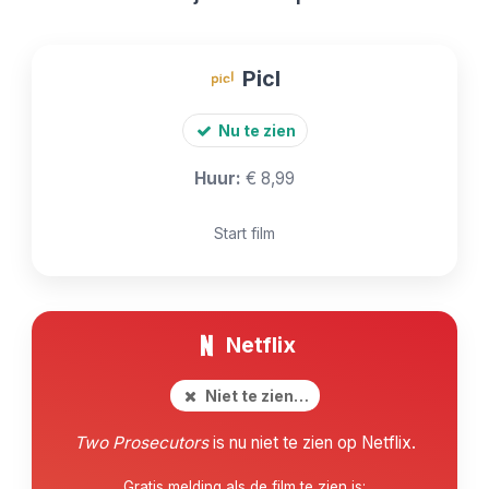
Picl
Nu te zien
Huur:
€ 8,99
Start film
Netflix
Niet te zien…
Two Prosecutors
is nu niet te zien op Netflix.
Gratis melding als de film te zien is: