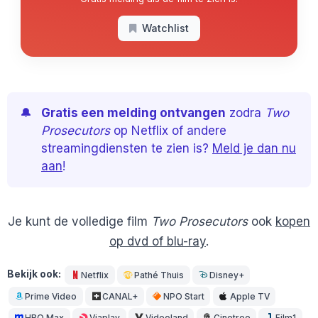
Watchlist
🔔
Gratis een melding ontvangen
zodra
Two
Prosecutors
op Netflix of andere
streamingdiensten te zien is?
Meld je dan nu
aan
!
Je kunt de volledige film
Two Prosecutors
ook
kopen
op dvd of blu-ray
.
Bekijk ook:
Netflix
Pathé Thuis
Disney+
Prime Video
CANAL+
NPO Start
Apple TV
HBO Max
Viaplay
Videoland
Cinetree
Film1