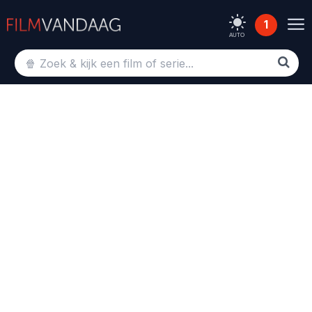
1
AUTO