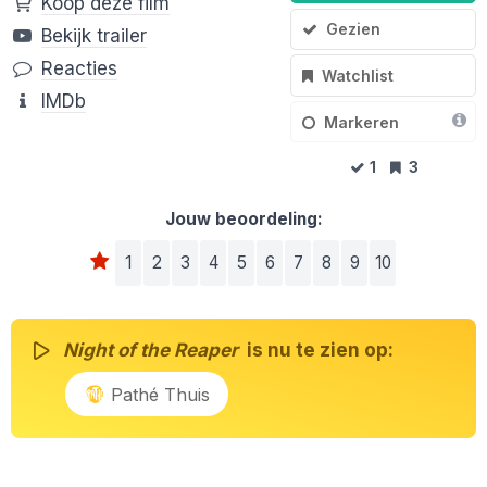
Koop deze film
Gezien
Bekijk trailer
Reacties
Watchlist
IMDb
Markeren
1
3
Jouw beoordeling:
1
2
3
4
5
6
7
8
9
10
Night of the Reaper
is nu te zien op:
Pathé Thuis