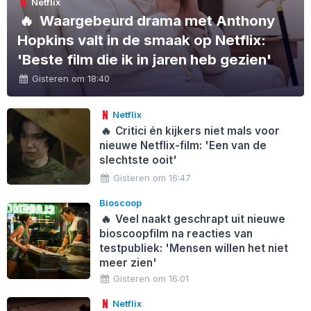
Netflix
🔥
Waargebeurd drama met Anthony
Hopkins valt in de smaak op Netflix:
'Beste film die ik in jaren heb gezien'
Gisteren om 18:40
Netflix
🔥
Critici én kijkers niet mals voor
nieuwe Netflix-film: 'Een van de
slechtste ooit'
Gisteren om 16:47
Bioscoop
🔥
Veel naakt geschrapt uit nieuwe
bioscoopfilm na reacties van
testpubliek: 'Mensen willen het niet
meer zien'
Gisteren om 16:01
Netflix