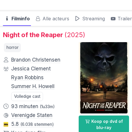
Filminfo
Alle acteurs
Streaming
Traile
Night of the Reaper
(2025)
horror
Brandon Christensen
Jessica Clement
Ryan Robbins
Summer H. Howell
Volledige cast
93 minuten
(1u33m)
Verenigde Staten
Koop op dvd of
5.8
(6.038 stemmen)
blu-ray