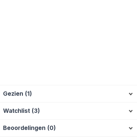
Gezien (1)
Kiro
K
Watchlist (3)
williejj
Icky
ivanco
W
I
Beoordelingen (0)