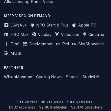
Alle series op Prime Video
MEER VIDEO ON DEMAND
CANAL+
NPO Start & Plus
Apple TV
HBO Max
Viaplay
Videoland
Cinetree
Film1
CineMember
Picl
SkyShowtime
MUBI
PARTNERS
WhichMuseum
Cycling News
Studeli
Studeli NL
151.628
films
18.213
series
94.863
trailers
1.387
recensies
32.066
artikelen
52.074
gebruikers