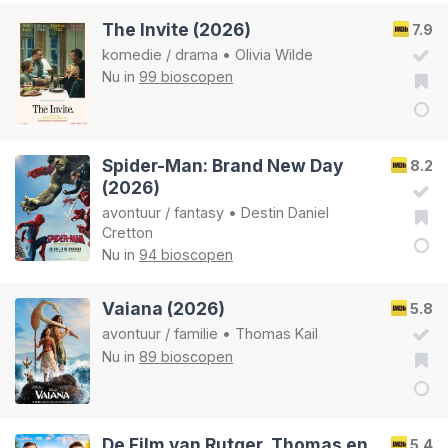
The Invite (2026)
7.9
komedie
/
drama
•
Olivia Wilde
Nu in
99 bioscopen
Spider-Man: Brand New Day
8.2
(2026)
avontuur
/
fantasy
•
Destin Daniel
Cretton
Nu in
94 bioscopen
Vaiana (2026)
5.8
avontuur
/
familie
•
Thomas Kail
Nu in
89 bioscopen
De Film van Rutger, Thomas en
5.4