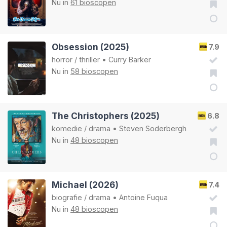
Nu in
61 bioscopen
Obsession (2025)
7.9
horror
/
thriller
•
Curry Barker
Nu in
58 bioscopen
The Christophers (2025)
6.8
komedie
/
drama
•
Steven Soderbergh
Nu in
48 bioscopen
Michael (2026)
7.4
biografie
/
drama
•
Antoine Fuqua
Nu in
48 bioscopen