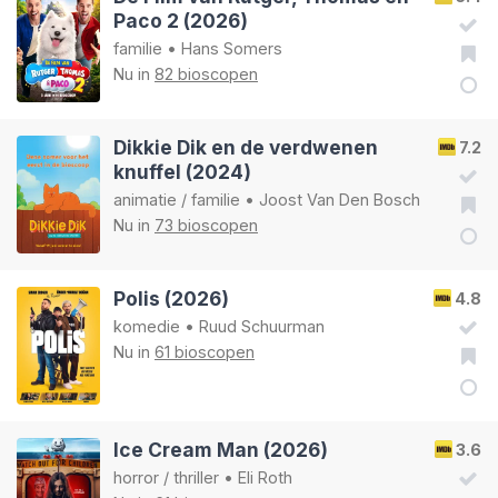
Paco 2 (2026)
familie
•
Hans Somers
Nu in
82 bioscopen
Dikkie Dik en de verdwenen
7.2
knuffel (2024)
animatie
/
familie
•
Joost Van Den Bosch
Nu in
73 bioscopen
Polis (2026)
4.8
komedie
•
Ruud Schuurman
Nu in
61 bioscopen
Ice Cream Man (2026)
3.6
horror
/
thriller
•
Eli Roth