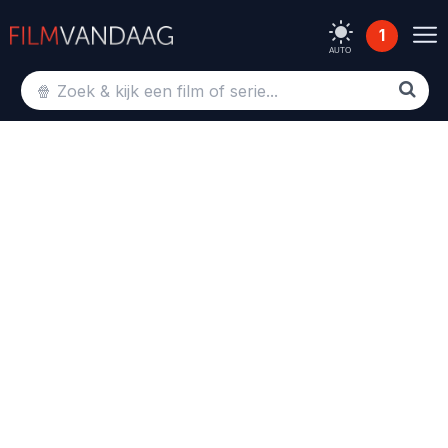
1
AUTO