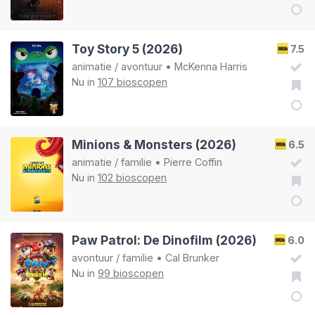
Toy Story 5 (2026)
7.5
animatie
/
avontuur
•
McKenna Harris
Nu in
107 bioscopen
Minions & Monsters (2026)
6.5
animatie
/
familie
•
Pierre Coffin
Nu in
102 bioscopen
Paw Patrol: De Dinofilm (2026)
6.0
avontuur
/
familie
•
Cal Brunker
Nu in
99 bioscopen