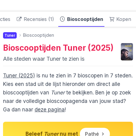
cties
Recensies (1)
Bioscooptijden
Kopen
Bioscooptijden
Tuner
Bioscooptijden
Tuner (2025)
Alle steden waar Tuner te zien is
Tuner (2025)
is nu te zien in 7 bioscopen in 7 steden.
Kies een stad uit de lijst hieronder om direct alle
bioscooptijden van
Tuner
te bekijken. Ben je op zoek
naar de volledige bioscoopagenda van jouw stad?
Ga dan naar
deze pagina
!
Beleef
Tuner
nu met
Pathé