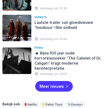
Vandaag om 15:39
Video's
Laatste trailer van gloednieuwe
'Insidious'-film onthuld
Vandaag om 14:44
Films
🔥
Bijna 100 jaar oude
horrorklassieker 'The Cabinet of Dr.
Caligari' krijgt moderne
herinterpretatie
Vandaag om 12:03
Meer nieuws
Bekijk ook:
Netflix
Pathé Thuis
Disney+