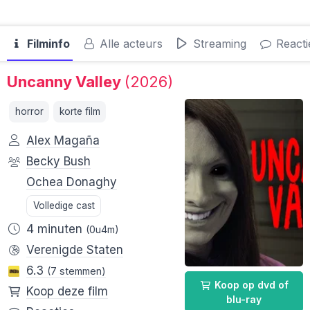
Filminfo
Alle acteurs
Streaming
Reacti
Uncanny Valley
(2026)
horror
korte film
Alex Magaña
Becky Bush
Ochea Donaghy
Volledige cast
4 minuten
(0u4m)
Verenigde Staten
6.3
(7 stemmen)
Koop op dvd of
Koop deze film
blu-ray