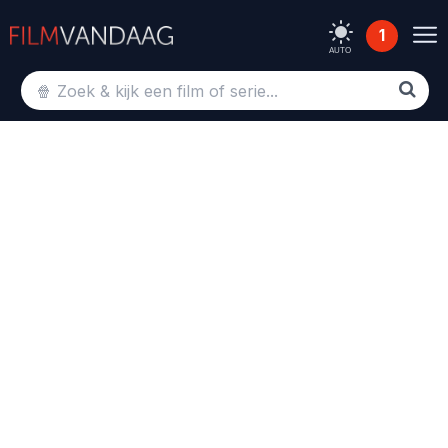
1
AUTO