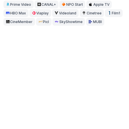
Prime Video
CANAL+
NPO Start
Apple TV
HBO Max
Viaplay
Videoland
Cinetree
Film1
CineMember
Picl
SkyShowtime
MUBI