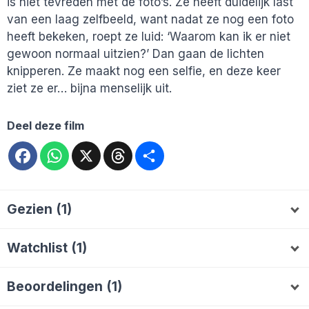
is niet tevreden met de foto’s. Ze heeft duidelijk last
van een laag zelfbeeld, want nadat ze nog een foto
heeft bekeken, roept ze luid: ‘Waarom kan ik er niet
gewoon normaal uitzien?’ Dan gaan de lichten
knipperen. Ze maakt nog een selfie, en deze keer
ziet ze er… bijna menselijk uit.
Deel deze film
Facebook
WhatsApp
X
Threads
Deel
Gezien (1)
Jakkepoes
Watchlist (1)
williejj
W
Beoordelingen (1)
Jakkepoes
7