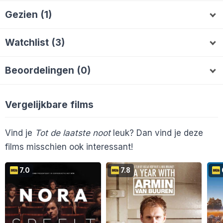
Gezien (1)
AlieB
A
Watchlist (3)
filmvan
Ronald1965
williejj
F
W
Beoordelingen (0)
Vergelijkbare films
Vind je
Tot de laatste noot
leuk? Dan vind je deze
films misschien ook interessant!
7.0
7.8