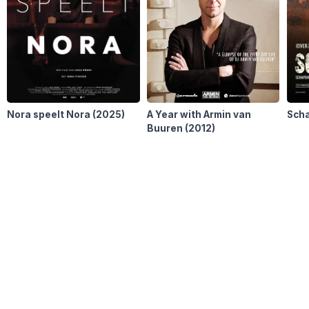
Nora speelt Nora
(2025)
A Year with Armin van
Sch
Buuren
(2012)