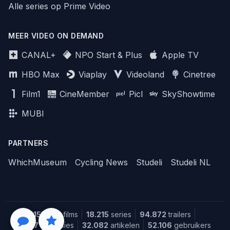
Alle series op Prime Video
MEER VIDEO ON DEMAND
CANAL+
NPO Start & Plus
Apple TV
HBO Max
Viaplay
Videoland
Cinetree
Film1
CineMember
Picl
SkyShowtime
MUBI
PARTNERS
WhichMuseum
Cycling News
Studeli
Studeli NL
151.643
films
18.215
series
94.872
trailers
1.387
recensies
32.082
artikelen
52.106
gebruikers