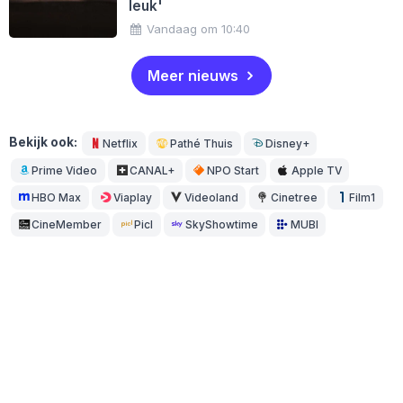
leuk'
Vandaag om 10:40
Meer nieuws
Bekijk ook:
Netflix
Pathé Thuis
Disney+
Prime Video
CANAL+
NPO Start
Apple TV
HBO Max
Viaplay
Videoland
Cinetree
Film1
CineMember
Picl
SkyShowtime
MUBI