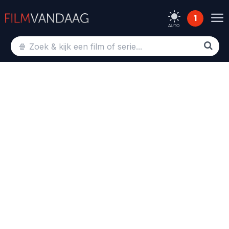
1
AUTO