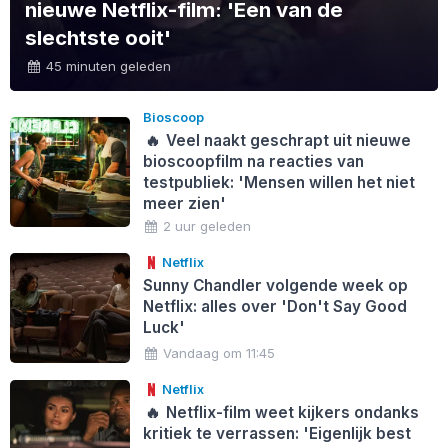
nieuwe Netflix-film: 'Een van de
slechtste ooit'
45 minuten geleden
Bioscoop
🔥
Veel naakt geschrapt uit nieuwe
bioscoopfilm na reacties van
testpubliek: 'Mensen willen het niet
meer zien'
2 uur geleden
Netflix
Sunny Chandler volgende week op
Netflix: alles over 'Don't Say Good
Luck'
Vandaag om 11:45
Netflix
🔥
Netflix-film weet kijkers ondanks
kritiek te verrassen: 'Eigenlijk best