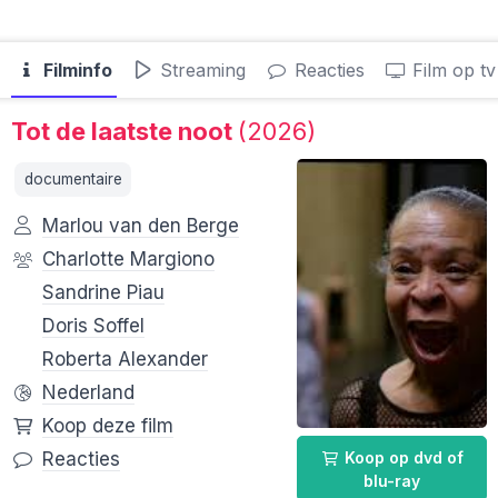
Filminfo
Streaming
Reacties
Film op tv
Tot de laatste noot
(2026)
documentaire
Marlou van den Berge
Charlotte Margiono
Sandrine Piau
Doris Soffel
Roberta Alexander
Nederland
Koop deze film
Koop op dvd of
Reacties
blu-ray