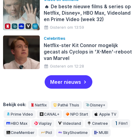
🔥
De beste nieuwe films & series op
Netflix, Disney+, HBO Max, Videoland
en Prime Video (week 32)
Gisteren om 13:59
Celebrities
Netflix-ster Kit Connor mogelijk
gecast als Cyclops in 'X-Men'-reboot
van Marvel
Gisteren om 12:28
Meer nieuws
Bekijk ook:
Netflix
Pathé Thuis
Disney+
Prime Video
CANAL+
NPO Start
Apple TV
HBO Max
Viaplay
Videoland
Cinetree
Film1
CineMember
Picl
SkyShowtime
MUBI