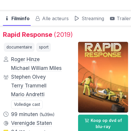
Filminfo
Alle acteurs
Streaming
Traile
Rapid Response
(2019)
documentaire
sport
Roger Hinze
Michael William Miles
Stephen Olvey
Terry Trammell
Mario Andretti
Volledige cast
99 minuten
(1u39m)
Koop op dvd of
Verenigde Staten
blu-ray