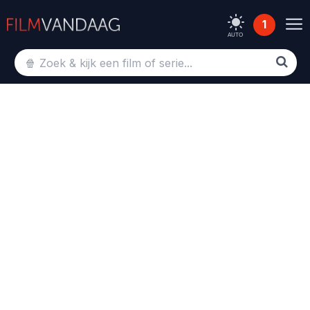
1
AUTO