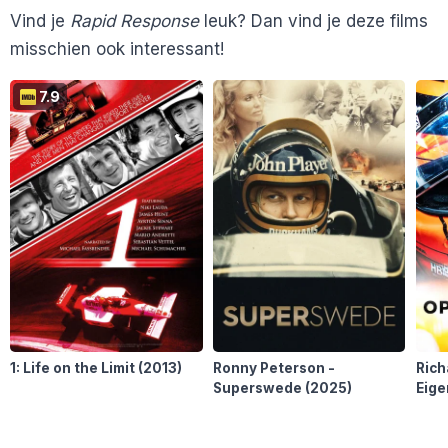
Vind je
Rapid Response
leuk? Dan vind je deze films
misschien ook interessant!
7.9
1: Life on the Limit
(2013)
Ronny Peterson -
Rich
Superswede
(2025)
Eige