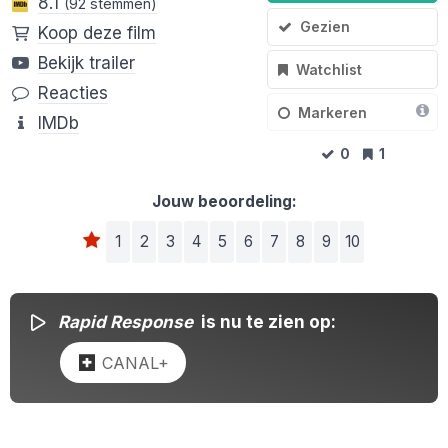
8.1
(92 stemmen)
Gezien
Koop deze film
Bekijk trailer
Watchlist
Reacties
Markeren
IMDb
0
1
Jouw beoordeling:
1
2
3
4
5
6
7
8
9
10
Rapid Response
is nu te zien op:
CANAL+