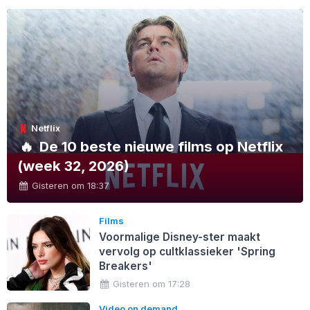
Netflix
🔥
De 10 beste nieuwe films op Netflix
(week 32, 2026)
Gisteren om 18:37
Films
Voormalige Disney-ster maakt
vervolg op cultklassieker 'Spring
Breakers'
Gisteren om 17:28
Video on demand