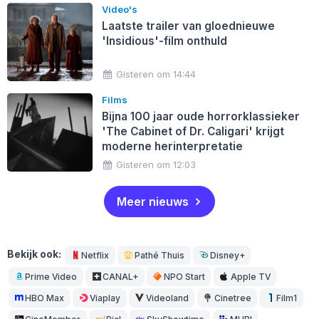
Video's
Laatste trailer van gloednieuwe
'Insidious'-film onthuld
Gisteren om 14:44
Films
Bijna 100 jaar oude horrorklassieker
'The Cabinet of Dr. Caligari' krijgt
moderne herinterpretatie
Gisteren om 12:03
Meer nieuws
Bekijk ook:
Netflix
Pathé Thuis
Disney+
Prime Video
CANAL+
NPO Start
Apple TV
HBO Max
Viaplay
Videoland
Cinetree
Film1