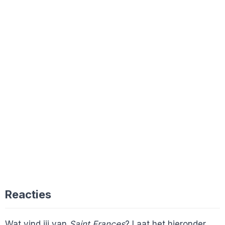
Reacties
Wat vind jij van
Saint Frances
? Laat het hieronder