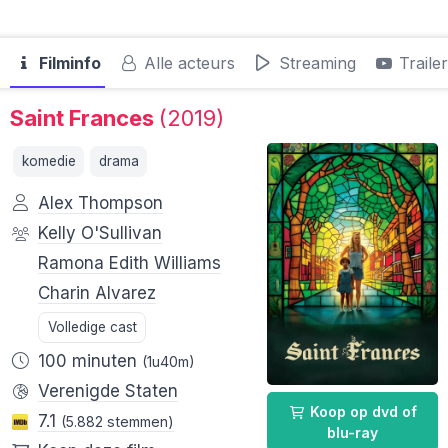
Filminfo
Alle acteurs
Streaming
Traile
Saint Frances
(2019)
komedie
drama
Alex Thompson
Kelly O'Sullivan
Ramona Edith Williams
Charin Alvarez
Volledige cast
100 minuten
(1u40m)
Verenigde Staten
Koop op dvd of
7.1
(5.882 stemmen)
blu-ray