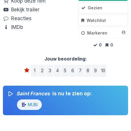
Koop deze film
Gezien
Bekijk trailer
Reacties
Watchlist
IMDb
Markeren
0
0
Jouw beoordeling:
1
2
3
4
5
6
7
8
9
10
Saint Frances
is nu te zien op:
MUBI