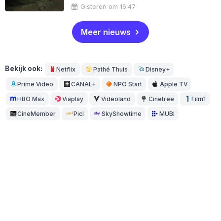
Gisteren om 16:47
Meer nieuws
Bekijk ook:
Netflix
Pathé Thuis
Disney+
Prime Video
CANAL+
NPO Start
Apple TV
HBO Max
Viaplay
Videoland
Cinetree
Film1
CineMember
Picl
SkyShowtime
MUBI