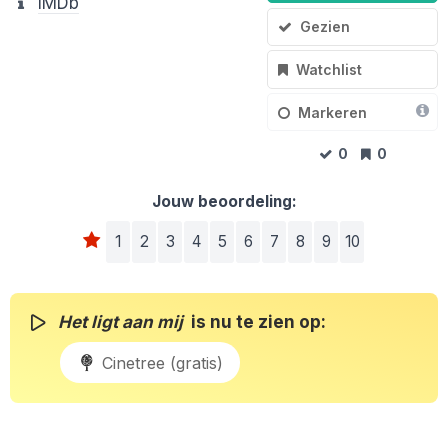
IMDb
Gezien
Watchlist
Markeren
0
0
Jouw beoordeling:
1
2
3
4
5
6
7
8
9
10
Het ligt aan mij
is nu te zien op:
Cinetree (gratis)