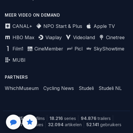
MEER VIDEO ON DEMAND
CANAL+
NPO Start & Plus
Apple TV
HBO Max
Viaplay
Videoland
Cinetree
Film1
CineMember
Picl
SkyShowtime
MUBI
PARTNERS
WhichMuseum
Cycling News
Studeli
Studeli NL
151.644
films
18.216
series
94.876
trailers
1.387
recensies
32.094
artikelen
52.141
gebruikers