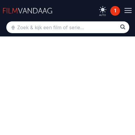
1
AUTO