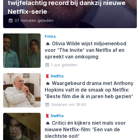
twijfelachtig record bij dankzij nieuwe
Netflix-serie
37 minuten geleden
Films
🔥
Olivia Wilde wijst miljoenenbod
voor 'The Invite' van Netflix af en
spreekt van omkoping
1 uur geleden
Netflix
🔥
Waargebeurd drama met Anthony
Hopkins valt in de smaak op Netflix:
'Beste film die ik in jaren heb gezien'
Gisteren om 18:40
Netflix
🔥
Critici én kijkers niet mals voor
nieuwe Netflix-film: 'Een van de
slechtste ooit'