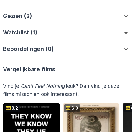
Gezien (2)
Boukje
Raymond15523
B
R
Watchlist (1)
BryanRellum
B
Beoordelingen (0)
Vergelijkbare films
Vind je
Can't Feel Nothing
leuk? Dan vind je deze
films misschien ook interessant!
8.2
6.9