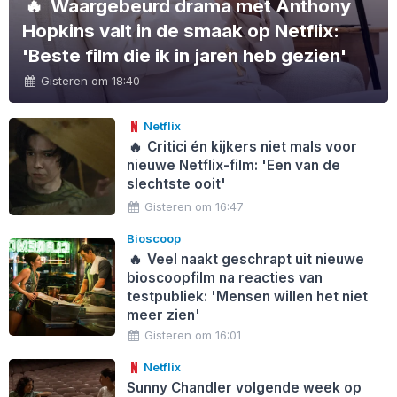
🔥
Waargebeurd drama met Anthony
Hopkins valt in de smaak op Netflix:
'Beste film die ik in jaren heb gezien'
Gisteren om 18:40
Netflix
🔥
Critici én kijkers niet mals voor
nieuwe Netflix-film: 'Een van de
slechtste ooit'
Gisteren om 16:47
Bioscoop
🔥
Veel naakt geschrapt uit nieuwe
bioscoopfilm na reacties van
testpubliek: 'Mensen willen het niet
meer zien'
Gisteren om 16:01
Netflix
Sunny Chandler volgende week op