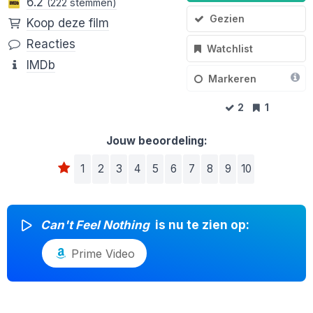
6.2
(222 stemmen)
Gezien
Koop deze film
Reacties
Watchlist
IMDb
Markeren
2
1
Jouw beoordeling:
1
2
3
4
5
6
7
8
9
10
Can't Feel Nothing
is nu te zien op:
Prime Video