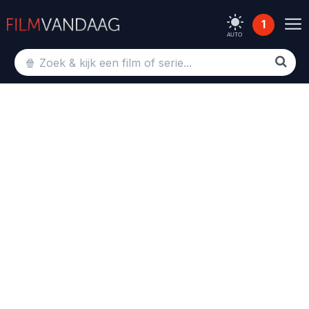
1
AUTO