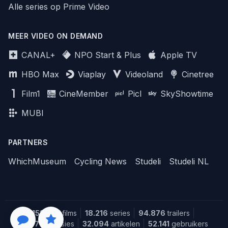
Alle series op Prime Video
MEER VIDEO ON DEMAND
CANAL+
NPO Start & Plus
Apple TV
HBO Max
Viaplay
Videoland
Cinetree
Film1
CineMember
Picl
SkyShowtime
MUBI
PARTNERS
WhichMuseum
Cycling News
Studeli
Studeli NL
151.644
films
18.216
series
94.876
trailers
1.387
recensies
32.094
artikelen
52.141
gebruikers