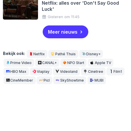
Netflix: alles over 'Don't Say Good
Luck'
Gisteren om 11:45
Meer nieuws
Bekijk ook:
Netflix
Pathé Thuis
Disney+
Prime Video
CANAL+
NPO Start
Apple TV
HBO Max
Viaplay
Videoland
Cinetree
Film1
CineMember
Picl
SkyShowtime
MUBI