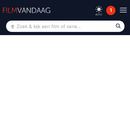
1
AUTO