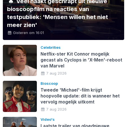
🔥
Veel naakt geschrapt uit nieuwe
bioscoopfilm na reacties van
testpubliek: 'Mensen willen het niet
meer zien'
Gisteren om 16:01
Celebrities
Netflix-ster Kit Connor mogelijk
gecast als Cyclops in 'X-Men'-reboot
van Marvel
7 aug 2026
Bioscoop
Tweede 'Michael'-film krijgt
hoopvolle update: dít is wanneer het
vervolg mogelijk uitkomt
7 aug 2026
Video's
Laatste trailer van gloednieuwe