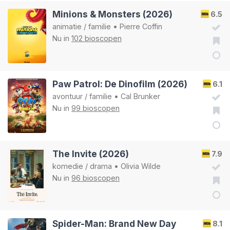
Minions & Monsters (2026)
6.5
animatie
/
familie
•
Pierre Coffin
Nu in
102 bioscopen
Paw Patrol: De Dinofilm (2026)
6.1
avontuur
/
familie
•
Cal Brunker
Nu in
99 bioscopen
The Invite (2026)
7.9
komedie
/
drama
•
Olivia Wilde
Nu in
96 bioscopen
Spider-Man: Brand New Day
8.1