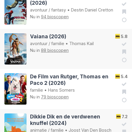
(2026)
avontuur
/
fantasy
•
Destin Daniel Cretton
Nu in
94 bioscopen
Vaiana (2026)
5.8
avontuur
/
familie
•
Thomas Kail
Nu in
88 bioscopen
De Film van Rutger, Thomas en
5.4
Paco 2 (2026)
familie
•
Hans Somers
Nu in
79 bioscopen
Dikkie Dik en de verdwenen
7.2
knuffel (2024)
animatie
/
familie
•
Joost Van Den Bosch