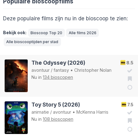
Populaire bioscoopfilms
Deze populaire films zijn nu in de bioscoop te zien:
Bekijk ook:
Bioscoop Top 20
Alle films 2026
Alle bioscooptijden per stad
The Odyssey (2026)
8.5
avontuur
/
fantasy
•
Christopher Nolan
Nu in
134 bioscopen
Toy Story 5 (2026)
7.5
animatie
/
avontuur
•
McKenna Harris
Nu in
108 bioscopen