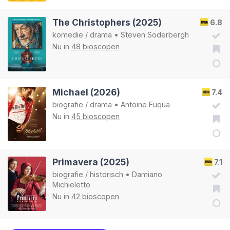
The Christophers (2025)
6.8
komedie
/
drama
•
Steven Soderbergh
Nu in
48 bioscopen
Michael (2026)
7.4
biografie
/
drama
•
Antoine Fuqua
Nu in
45 bioscopen
Primavera (2025)
7.1
biografie
/
historisch
•
Damiano
Michieletto
Nu in
42 bioscopen