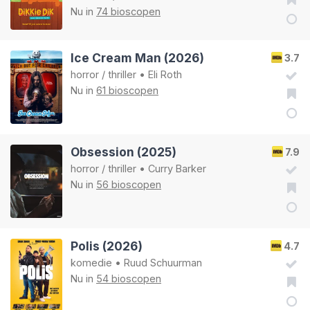
Nu in
74 bioscopen
Ice Cream Man (2026)
3.7
horror
/
thriller
•
Eli Roth
Nu in
61 bioscopen
Obsession (2025)
7.9
horror
/
thriller
•
Curry Barker
Nu in
56 bioscopen
Polis (2026)
4.7
komedie
•
Ruud Schuurman
Nu in
54 bioscopen