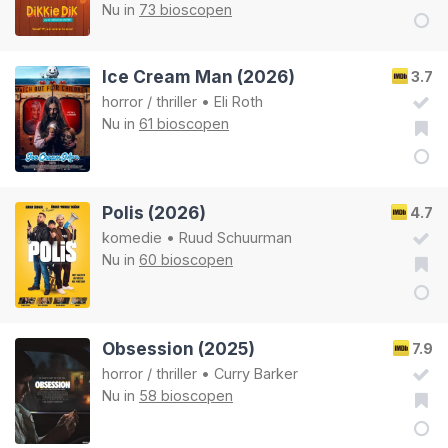
Nu in
73 bioscopen
Ice Cream Man (2026)
3.7
horror
/
thriller
•
Eli Roth
Nu in
61 bioscopen
Polis (2026)
4.7
komedie
•
Ruud Schuurman
Nu in
60 bioscopen
Obsession (2025)
7.9
horror
/
thriller
•
Curry Barker
Nu in
58 bioscopen