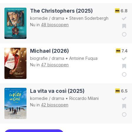
The Christophers (2025)
6.8
komedie
/
drama
•
Steven Soderbergh
Nu in
48 bioscopen
Michael (2026)
7.4
biografie
/
drama
•
Antoine Fuqua
Nu in
47 bioscopen
La vita va così (2025)
6.5
komedie
/
drama
•
Riccardo Milani
Nu in
42 bioscopen