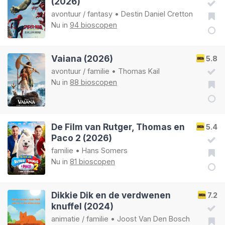
(2026)
avontuur
/
fantasy
•
Destin Daniel Cretton
Nu in
94 bioscopen
Vaiana (2026)
5.8
avontuur
/
familie
•
Thomas Kail
Nu in
88 bioscopen
De Film van Rutger, Thomas en
5.4
Paco 2 (2026)
familie
•
Hans Somers
Nu in
81 bioscopen
Dikkie Dik en de verdwenen
7.2
knuffel (2024)
animatie
/
familie
•
Joost Van Den Bosch