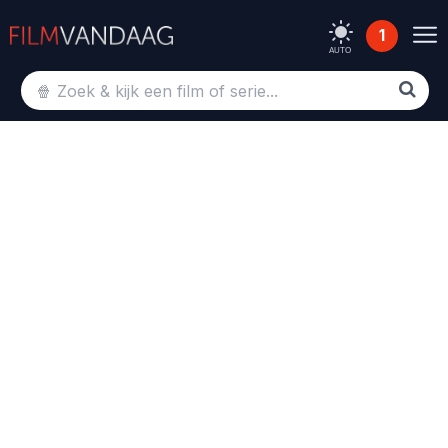
1
AUTO