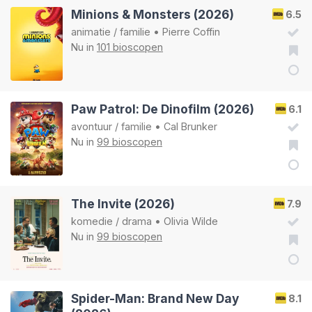
Minions & Monsters (2026)
6.5
animatie
/
familie
•
Pierre Coffin
Nu in
101 bioscopen
Paw Patrol: De Dinofilm (2026)
6.1
avontuur
/
familie
•
Cal Brunker
Nu in
99 bioscopen
The Invite (2026)
7.9
komedie
/
drama
•
Olivia Wilde
Nu in
99 bioscopen
Spider-Man: Brand New Day
8.1