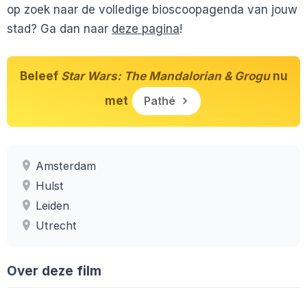
op zoek naar de volledige bioscoopagenda van jouw
stad? Ga dan naar
deze pagina
!
Beleef
Star Wars: The Mandalorian & Grogu
nu
met
Pathé
Amsterdam
Hulst
Leiden
Utrecht
Over deze film