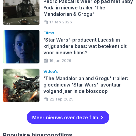
Pedro Pascal is weer op pad met Baby
Yoda in nieuwe trailer 'The
Mandalorian & Grogu'
17 feb 2026
Films
'Star Wars'-producent Lucasfilm
krijgt andere baas: wat betekent dit
voor nieuwe films?
16 jan 2026
Video's
'The Mandalorian and Grogu' trailer:
gloednieuw 'Star Wars'-avontuur
volgend jaar in de bioscoop
22 sep 2025
Meer nieuws over deze film
Populaire bioscoopfilms