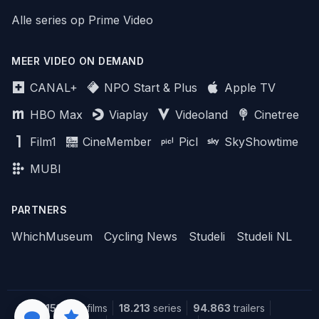
Alle series op Prime Video
MEER VIDEO ON DEMAND
CANAL+
NPO Start & Plus
Apple TV
HBO Max
Viaplay
Videoland
Cinetree
Film1
CineMember
Picl
SkyShowtime
MUBI
PARTNERS
WhichMuseum
Cycling News
Studeli
Studeli NL
151.628
films
18.213
series
94.863
trailers