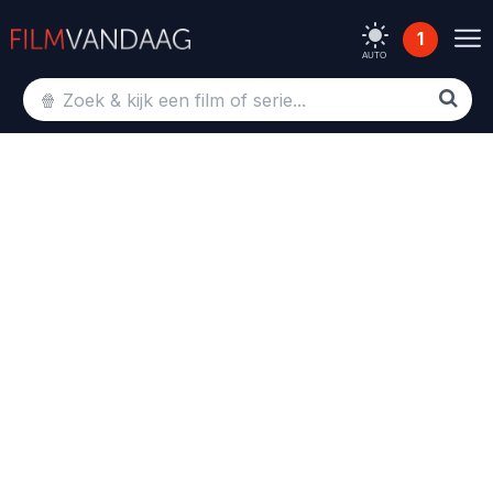
1
AUTO