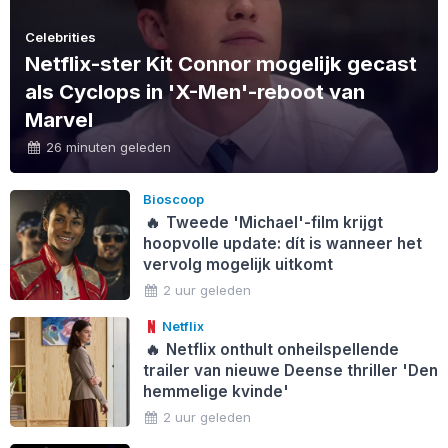
Celebrities
Netflix-ster Kit Connor mogelijk gecast
als Cyclops in 'X-Men'-reboot van
Marvel
26 minuten geleden
Bioscoop
🔥
Tweede 'Michael'-film krijgt
hoopvolle update: dít is wanneer het
vervolg mogelijk uitkomt
2 uur geleden
Netflix
🔥
Netflix onthult onheilspellende
trailer van nieuwe Deense thriller 'Den
hemmelige kvinde'
2 uur geleden