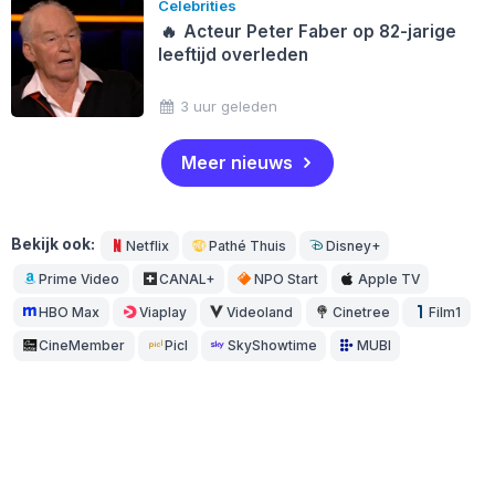
Celebrities
🔥
Acteur Peter Faber op 82-jarige
leeftijd overleden
3 uur geleden
Meer nieuws
Bekijk ook:
Netflix
Pathé Thuis
Disney+
Prime Video
CANAL+
NPO Start
Apple TV
HBO Max
Viaplay
Videoland
Cinetree
Film1
CineMember
Picl
SkyShowtime
MUBI