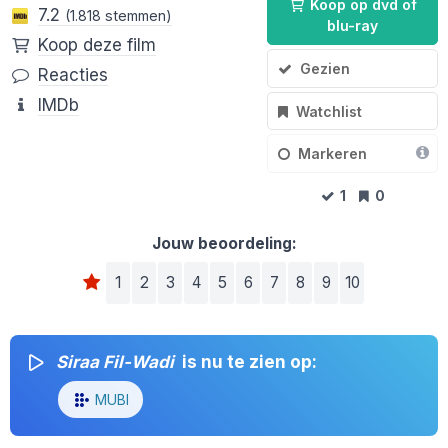
Koop op dvd of
7.2
(1.818 stemmen)
blu-ray
Koop deze film
Gezien
Reacties
IMDb
Watchlist
Markeren
1
0
Jouw beoordeling:
1
2
3
4
5
6
7
8
9
10
Siraa Fil-Wadi
is nu te zien op:
MUBI