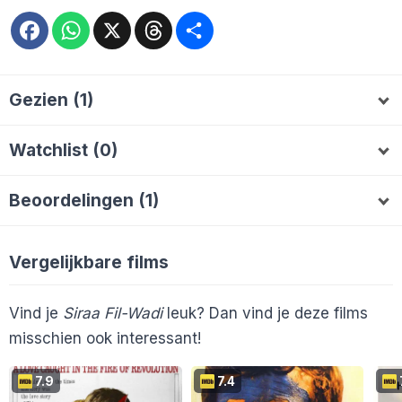
Facebook
WhatsApp
X
Threads
Deel
Gezien (1)
Camielsky
C
Watchlist (0)
Beoordelingen (1)
Camielsky
8
C
Vergelijkbare films
Vind je
Siraa Fil-Wadi
leuk? Dan vind je deze films
misschien ook interessant!
7.9
7.4