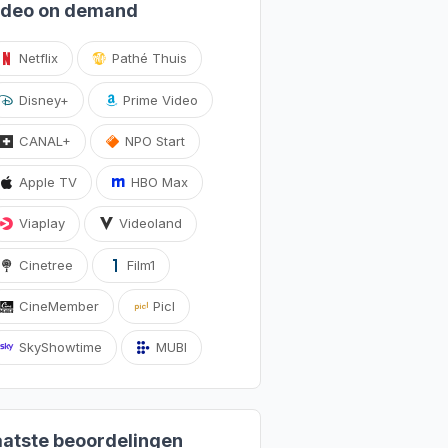
ideo on demand
Netflix
Pathé Thuis
Disney+
Prime Video
CANAL+
NPO Start
Apple TV
HBO Max
Viaplay
Videoland
Cinetree
Film1
CineMember
Picl
SkyShowtime
MUBI
aatste beoordelingen