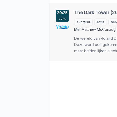
The Dark Tower (2
20:25
…
22:15
avontuur
actie
Ver
Met
Matthew McConaug
De wereld van Roland Desc
Deze werd ooit gekenme
maar beiden lijken slech