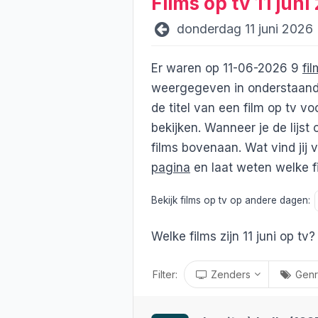
Films op tv 11 juni
donderdag 11 juni 2026
Er waren op 11-06-2026 9
fi
weergegeven in onderstaand ov
de titel van een film op tv vo
bekijken.
Wanneer je de lijst 
films bovenaan. Wat vind jij
pagina
en laat weten welke fil
Bekijk films op tv op andere dagen:
Welke films zijn 11 juni op tv? 
Filter:
Zenders
Genr
Standaard zenders
Genre
alles
/
niks
alles
/
ni