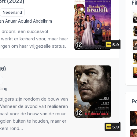
ft (2022)
Fi
Nederland
en
Anuar Aoulad Abdelkrim
n droom: een succesvol
werkt er keihard voor, maar haar
5.9
gen om haar vrijgezelle status.
16)
a
Jing
 krijgers zijn rondom de bouw van
Po
Wanneer de avond valt realiseren
 haast voor de bouw van de muur
ngolen buiten te houden, maar er
5.9
kers rond...