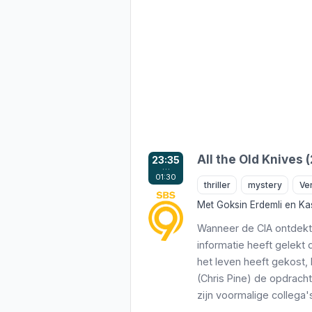
All the Old Knives 
23:35
…
01:30
thriller
mystery
Ve
Met
Goksin Erdemli
en
Ka
Wanneer de CIA ontdekt
informatie heeft gelekt
het leven heeft gekost,
(Chris Pine) de opdracht
zijn voormalige collega