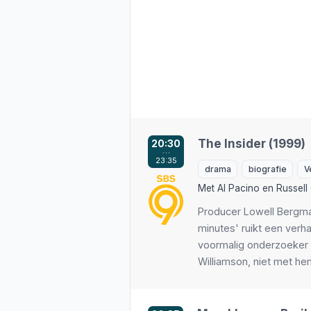
The Insider (1999)
20:30
…
23:35
drama
biografie
V
Met
Al Pacino
en
Russell
Producer Lowell Bergm
minutes' ruikt een verh
voormalig onderzoeker 
Williamson, niet met hem