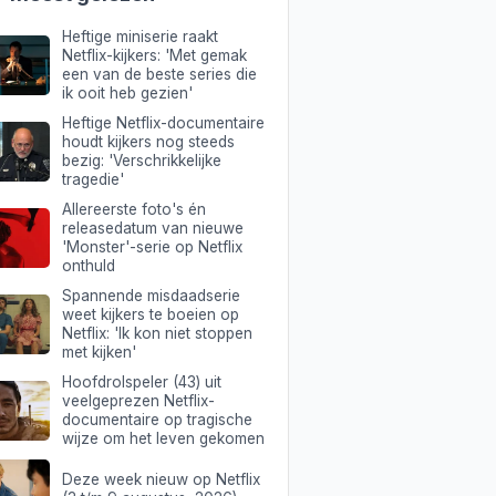
Heftige miniserie raakt
Netflix-kijkers: 'Met gemak
een van de beste series die
ik ooit heb gezien'
Heftige Netflix-documentaire
houdt kijkers nog steeds
bezig: 'Verschrikkelijke
tragedie'
Allereerste foto's én
releasedatum van nieuwe
'Monster'-serie op Netflix
onthuld
Spannende misdaadserie
weet kijkers te boeien op
Netflix: 'Ik kon niet stoppen
met kijken'
Hoofdrolspeler (43) uit
veelgeprezen Netflix-
documentaire op tragische
wijze om het leven gekomen
Deze week nieuw op Netflix