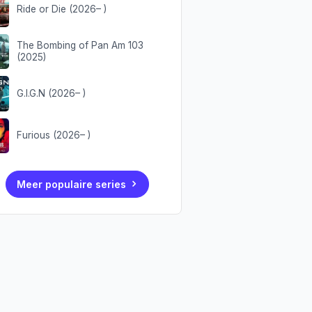
Ride or Die (2026– )
The Bombing of Pan Am 103
(2025)
G.I.G.N (2026– )
Furious (2026– )
Meer populaire series