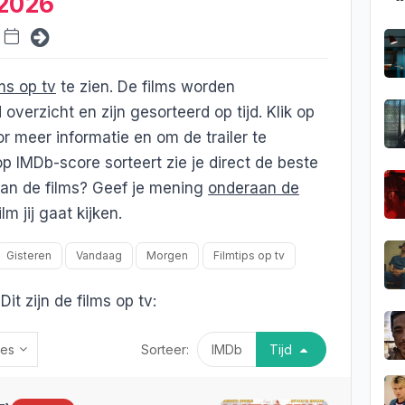
 2026
lms op tv
te zien. De films worden
erzicht en zijn gesorteerd op tijd. Klik op
or meer informatie en om de trailer te
op IMDb-score sorteert zie je direct de beste
 van de films? Geef je mening
onderaan de
m jij gaat kijken.
Gisteren
Vandaag
Morgen
Filmtips op tv
Dit zijn de films op tv:
es
Sorteer:
IMDb
Tijd
ks