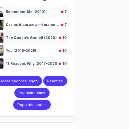
Remember Me (2010)
7
Carlos Alcaraz: a mi manera (2025)
7
The Queen's Gambit (2020)
10
You (2018–2025)
10
13 Reasons Why (2017–2020)
10
Meer beoordelingen
Reacties
Populaire films
Populaire series