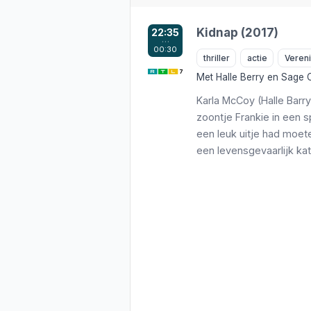
Kidnap (2017)
22:35
…
00:30
thriller
actie
Veren
Met
Halle Berry
en
Sage 
Karla McCoy (Halle Barr
zoontje Frankie in een 
een leuk uitje had moet
een levensgevaarlijk kat