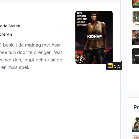
igde Staten
Correa
y) besluit de middag met haar
speeltuin door te brengen. Wat
en worden, loopt echter uit op
5.9
 en muis spel.
Po