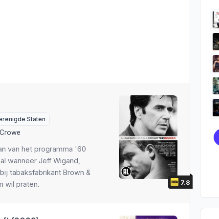
erenigde Staten
 Crowe
an van het programma '60
aal wanneer Jeff Wigand,
bij tabaksfabrikant Brown &
7.8
 wil praten.