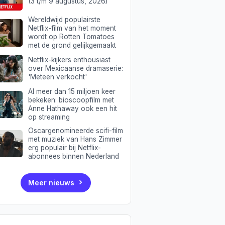
(3 t/m 9 augustus, 2026)
Wereldwijd populairste
Netflix-film van het moment
wordt op Rotten Tomatoes
met de grond gelijkgemaakt
Netflix-kijkers enthousiast
over Mexicaanse dramaserie:
'Meteen verkocht'
Al meer dan 15 miljoen keer
bekeken: bioscoopfilm met
Anne Hathaway ook een hit
op streaming
Oscargenomineerde scifi-film
met muziek van Hans Zimmer
erg populair bij Netflix-
abonnees binnen Nederland
Meer nieuws