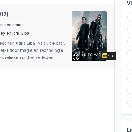
V
017)
enigde Staten
hey
en
Idris Elba
hain (Idris Elba) valt uit elkaar.
rkt door magie en technologie,
5.6
ts relieken uit het verleden.
L