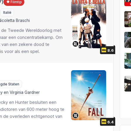
7)
Filmtip
Net 5
istorisch
Spike
roadmovie
Italië
BBC 1
horror
Paramount Network
romantiek
icoletta Braschi
BBC 2
erst
VRT 1
romantische komedie
ns de Tweede Wereldoorlog met
Veronica
komedie
STAR Channel
sciencefiction
 naar een concentratiekamp. Om
Comedy Central
orte film
VRT Canvas
sport
ht van een zekere dood te
Nickelodeon
misdaad
Viaplay TV
thriller
8.6
is voor als een spel.
etnet
muziek
Disney Junior
western
Canvas
mystery
TV5MONDE
oorlog
igde Staten
rd
rd
ey
en
Virginia Gardner
ecky en Hunter besluiten een
adiotoren van 600 meter hoog te
n de overleden echtgenoot van
6.4