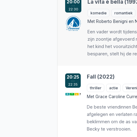
La vita è bella (199
20:00
…
NPO 1
actie
h
22:30
komedie
romantiek
NPO 2
animatie
Met
Roberto Benigni
en
N
NPO 3
avontuur
k
Een vader wordt tijde
RTL 4
biografie
zijn zoontje afgevoerd
RTL 5
cabaret
k
het kind het vooruitzic
SBS6
documentaire
besparen, stelt hij de re
SBS9
drama
K
RTL 7
familie
RTL 8
fantasy
Fall (2022)
20:25
…
22:35
thriller
actie
Veren
Sluiten
Sluiten
Herstel standaa
Herstel standaa
Met
Grace Caroline Curr
De beste vriendinnen B
afgelegen en verlaten r
beklimmen om de as va
Becky te verstrooien.