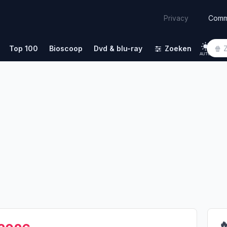
Comm
Privacy
Top 100
Bioscoop
Dvd & blu-ray
Zoeken
AUTO
