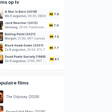
lms op tv
A Star Is Born (2018)
7.6
Wo 5 augustus
, 00:20,
SBS9
Jack Reacher (2012)
7.0
Vandaag
, 20:00,
Paramount Network
Boiling Point (2021)
7.5
Morgen
, 21:30,
VRT Canvas
Black Hawk Down (2001)
7.7
Za 8 augustus
, 20:00,
RTL7
Dead Poets Society (1989)
8.1
Zo 9 augustus
, 21:55,
VRT Canvas
pulaire films
The Odyssey (2026)
Project Hail Mary (2026)