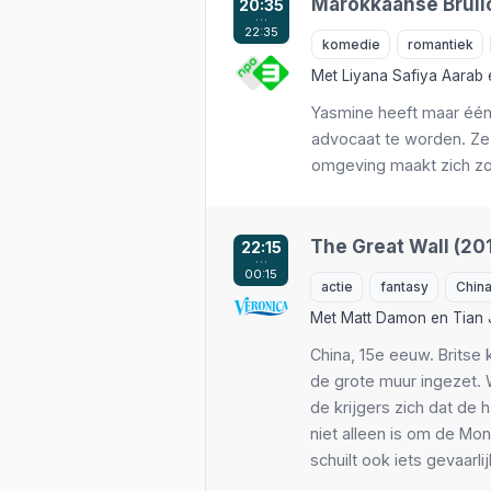
Marokkaanse Bruilo
20:35
…
22:35
komedie
romantiek
Met
Liyana Safiya Aarab
Yasmine heeft maar éé
advocaat te worden. Ze 
omgeving maakt zich zor
The Great Wall (20
22:15
…
00:15
actie
fantasy
Chin
Met
Matt Damon
en
Tian 
China, 15e eeuw. Britse
de grote muur ingezet. 
de krijgers zich dat de
niet alleen is om de Mo
schuilt ook iets gevaarlij