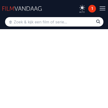
1
AUTO