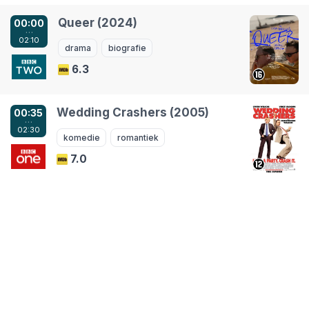
Queer (2024)
00:00
…
02:10
drama
biografie
6.3
Wedding Crashers (2005)
00:35
…
02:30
komedie
romantiek
7.0