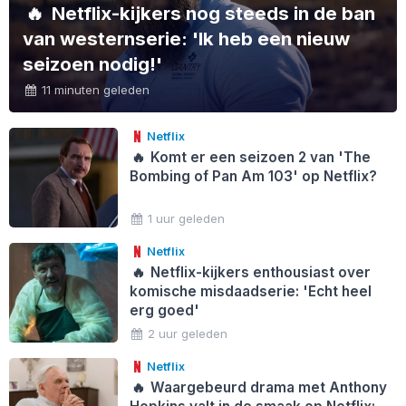
🔥
Netflix-kijkers nog steeds in de ban
van westernserie: 'Ik heb een nieuw
seizoen nodig!'
11 minuten geleden
Netflix
🔥
Komt er een seizoen 2 van 'The
Bombing of Pan Am 103' op Netflix?
1 uur geleden
Netflix
🔥
Netflix-kijkers enthousiast over
komische misdaadserie: 'Echt heel
erg goed'
2 uur geleden
Netflix
🔥
Waargebeurd drama met Anthony