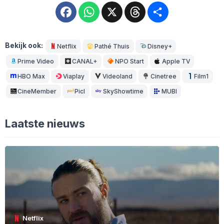
Facebook
WhatsApp
X
Threads
Deel
Bekijk ook:
Netflix
Pathé Thuis
Disney+
Prime Video
CANAL+
NPO Start
Apple TV
HBO Max
Viaplay
Videoland
Cinetree
Film1
CineMember
Picl
SkyShowtime
MUBI
Laatste nieuws
Netflix