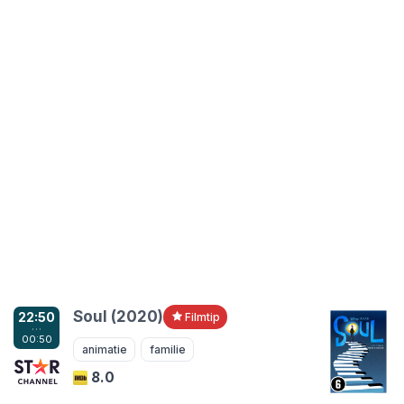
Soul (2020)
22:50
Filmtip
…
00:50
animatie
familie
8.0