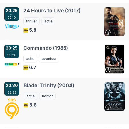
24 Hours to Live (2017)
20:25
…
22:10
thriller
actie
5.8
Commando (1985)
20:25
…
22:20
actie
avontuur
6.7
Blade: Trinity (2004)
20:30
…
22:35
actie
horror
5.8