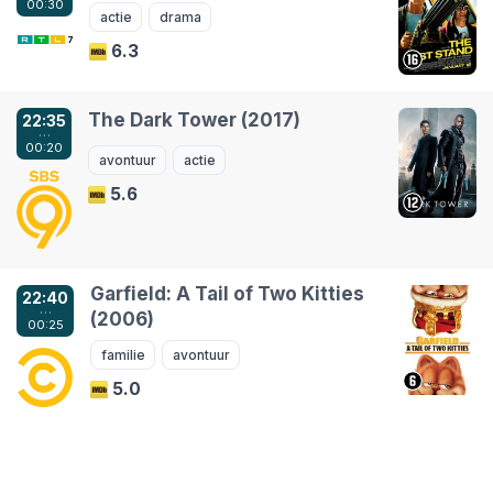
00:30
actie
drama
6.3
The Dark Tower (2017)
22:35
…
00:20
avontuur
actie
5.6
Garfield: A Tail of Two Kitties
22:40
…
(2006)
00:25
familie
avontuur
5.0