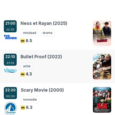
Ness et Rayan (2025)
21:00
…
22:30
misdaad
drama
6.5
Bullet Proof (2022)
22:10
…
23:55
actie
4.3
Scary Movie (2000)
22:20
…
00:00
komedie
6.3