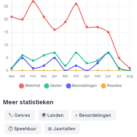
Meer statistieken
🏷️
Genres
🌍
Landen
⭐️
Beoordelingen
⏱️
Speelduur
📅
Jaartallen