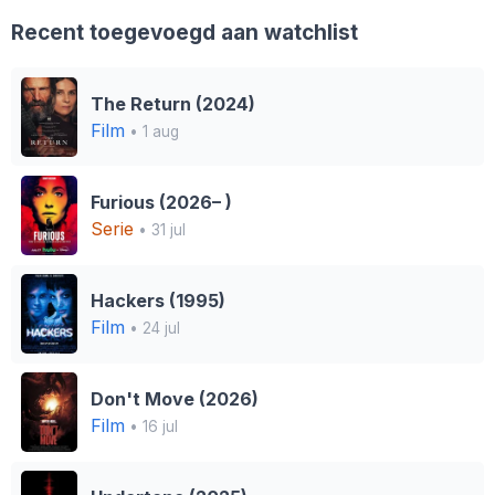
Recent toegevoegd aan watchlist
The Return (2024)
Film
• 1 aug
Furious (2026– )
Serie
• 31 jul
Hackers (1995)
Film
• 24 jul
Don't Move (2026)
Film
• 16 jul