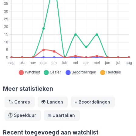
Meer statistieken
🏷️
Genres
🌍
Landen
⭐️
Beoordelingen
⏱️
Speelduur
📅
Jaartallen
Recent toegevoegd aan watchlist