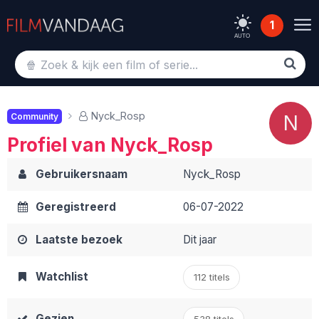
1
AUTO
Nyck_Rosp
N
Community
Profiel van Nyck_Rosp
Gebruikersnaam
Nyck_Rosp
Geregistreerd
06-07-2022
Laatste bezoek
Dit jaar
Watchlist
112 titels
Gezien