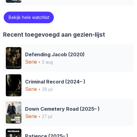
Bekijk hele watchlist
Recent toegevoegd aan gezien-lijst
Defending Jacob (2020)
Serie
• 3 aug
Criminal Record (2024– )
Serie
• 28 jul
Down Cemetery Road (2025– )
Serie
• 27 jul
Patience (2025– )