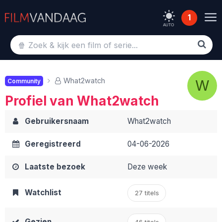
1
AUTO
What2watch
W
Community
Profiel van What2watch
Gebruikersnaam
What2watch
Geregistreerd
04-06-2026
Laatste bezoek
Deze week
Watchlist
27 titels
Gezien