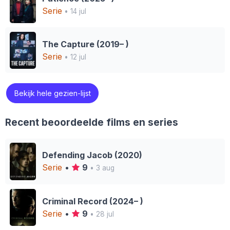
Serie
• 14 jul
The Capture (2019– )
Serie
• 12 jul
Bekijk hele gezien-lijst
Recent beoordeelde films en series
Defending Jacob (2020)
Serie
•
9
• 3 aug
Criminal Record (2024– )
Serie
•
9
• 28 jul