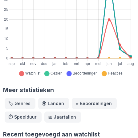
Meer statistieken
🏷️
Genres
🌍
Landen
⭐️
Beoordelingen
⏱️
Speelduur
📅
Jaartallen
Recent toegevoegd aan watchlist