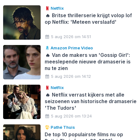
Netflix
🔥
Britse thrillerserie krijgt volop lof
op Netflix: 'Meteen verslaafd'
5 aug 2026 om 14:51
Amazon Prime Video
🔥
Van de makers van 'Gossip Girl':
meeslepende nieuwe dramaserie is
nu te zien
5 aug 2026 om 14:12
Netflix
🔥
Netflix verrast kijkers met alle
seizoenen van historische dramaserie
'The Tudors'
5 aug 2026 om 13:24
Pathé Thuis
De top 10 populairste films nu op