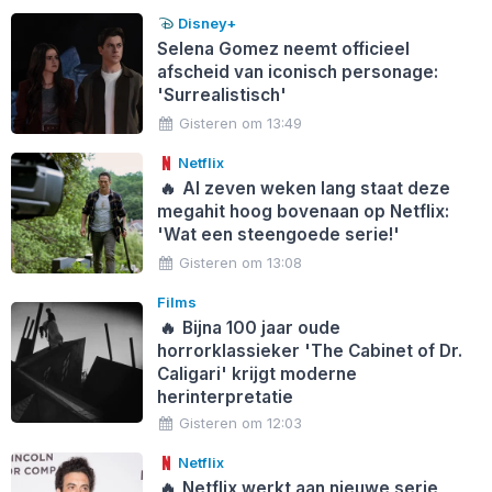
Disney+
Selena Gomez neemt officieel
afscheid van iconisch personage:
'Surrealistisch'
Gisteren om 13:49
Netflix
🔥
Al zeven weken lang staat deze
megahit hoog bovenaan op Netflix:
'Wat een steengoede serie!'
Gisteren om 13:08
Films
🔥
Bijna 100 jaar oude
horrorklassieker 'The Cabinet of Dr.
Caligari' krijgt moderne
herinterpretatie
Gisteren om 12:03
Netflix
🔥
Netflix werkt aan nieuwe serie