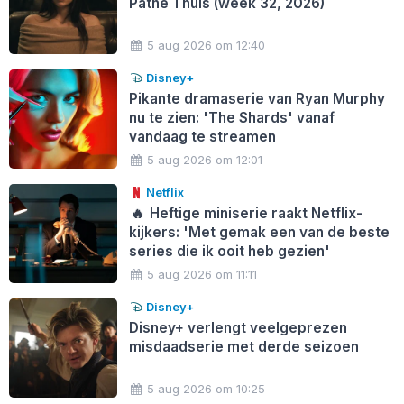
Pathé Thuis (week 32, 2026)
5 aug 2026 om 12:40
Disney+
Pikante dramaserie van Ryan Murphy
nu te zien: 'The Shards' vanaf
vandaag te streamen
5 aug 2026 om 12:01
Netflix
🔥
Heftige miniserie raakt Netflix-
kijkers: 'Met gemak een van de beste
series die ik ooit heb gezien'
5 aug 2026 om 11:11
Disney+
Disney+ verlengt veelgeprezen
misdaadserie met derde seizoen
5 aug 2026 om 10:25