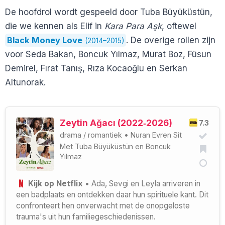
De hoofdrol wordt gespeeld door Tuba Büyüküstün,
die we kennen als Elif in
Kara Para Aşk
, oftewel
Black Money Love
. De overige rollen zijn
(2014–2015)
voor Seda Bakan, Boncuk Yılmaz, Murat Boz, Füsun
Demirel, Fırat Tanış, Rıza Kocaoğlu en Serkan
Altunorak.
Zeytin Ağacı (2022‑2026)
7.3
drama
/
romantiek
•
Nuran Evren Sit
Met
Tuba Büyüküstün
en
Boncuk
Yilmaz
Kijk op Netflix
• Ada, Sevgi en Leyla arriveren in
een badplaats en ontdekken daar hun spirituele kant. Dit
confronteert hen onverwacht met de onopgeloste
trauma's uit hun familiegeschiedenissen.