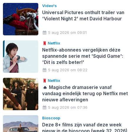
Video's
Universal Pictures onthult trailer van
'Violent Night 2' met David Harbour
5 aug 2026 om 09:01
Netflix
Netflix-abonnees vergelijken déze
spannende serie met 'Squid Game':
'Dit is zelfs beter!'
5 aug 2026 om 08:22
Netflix
🔥
Magische dramaserie vanaf
vandaag eindelijk terug op Netflix met
nieuwe afleveringen
5 aug 2026 om 07:36
Bioscoop
Deze 8+ films zijn vanaf deze week
nieuw in de bioscoop (week 32, 2026)