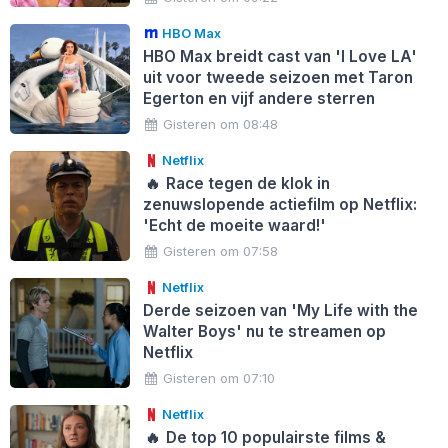
HBO Max
HBO Max breidt cast van 'I Love LA'
uit voor tweede seizoen met Taron
Egerton en vijf andere sterren
Gisteren om 08:48
Netflix
🔥
Race tegen de klok in
zenuwslopende actiefilm op Netflix:
'Echt de moeite waard!'
Gisteren om 07:58
Netflix
Derde seizoen van 'My Life with the
Walter Boys' nu te streamen op
Netflix
Gisteren om 07:10
Netflix
🔥
De top 10 populairste films &