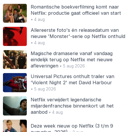
Romantische boekverfilming komt naar
Netflix: productie gaat officieel van start
• 4 aug
Allereerste foto's én releasedatum van
nieuwe 'Monster'-serie op Netflix onthuld
• 4 aug
Magische dramaserie vanaf vandaag
eindelijk terug op Netflix met nieuwe
afleveringen
• 5 aug 2026
Universal Pictures onthult trailer van
'Violent Night 2' met David Harbour
• 5 aug 2026
Netflix verwijdert legendarische
miljardenfranchise binnenkort uit het
aanbod
• 4 aug
Deze week nieuw op Netflix (3 t/m 9
augustus, 2026)