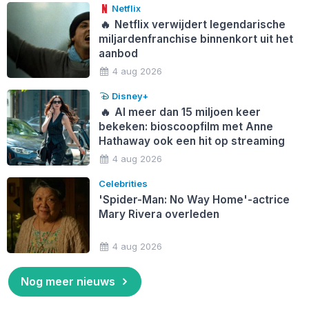
Netflix
🔥
Netflix verwijdert legendarische
miljardenfranchise binnenkort uit het
aanbod
4 aug 2026
Disney+
🔥
Al meer dan 15 miljoen keer
bekeken: bioscoopfilm met Anne
Hathaway ook een hit op streaming
4 aug 2026
Celebrities
'Spider-Man: No Way Home'-actrice
Mary Rivera overleden
4 aug 2026
Nog meer nieuws