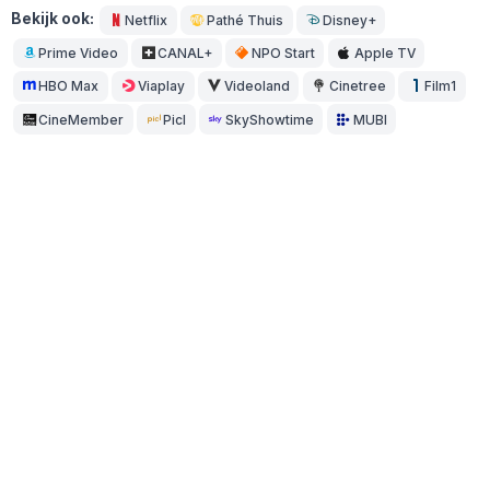
Bekijk ook:
Netflix
Pathé Thuis
Disney+
Prime Video
CANAL+
NPO Start
Apple TV
HBO Max
Viaplay
Videoland
Cinetree
Film1
CineMember
Picl
SkyShowtime
MUBI