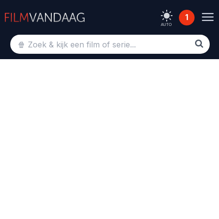
1
AUTO