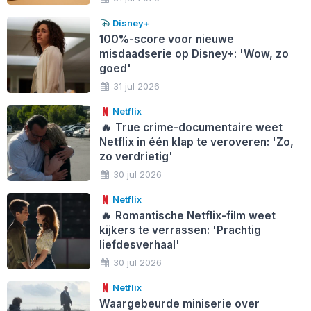
Disney+
100%-score voor nieuwe
misdaadserie op Disney+: 'Wow, zo
goed'
31 jul 2026
Netflix
🔥
True crime-documentaire weet
Netflix in één klap te veroveren: 'Zo,
zo verdrietig'
30 jul 2026
Netflix
🔥
Romantische Netflix-film weet
kijkers te verrassen: 'Prachtig
liefdesverhaal'
30 jul 2026
Netflix
Waargebeurde miniserie over