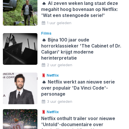
🔥
Al zeven weken lang staat deze
megahit hoog bovenaan op Netflix:
'Wat een steengoede serie!'
1 uur geleden
Films
🔥
Bijna 100 jaar oude
horrorklassieker 'The Cabinet of Dr.
Caligari' krijgt moderne
herinterpretatie
2 uur geleden
Netflix
🔥
Netflix werkt aan nieuwe serie
over populair 'Da Vinci Code'-
personage
3 uur geleden
Netflix
Netflix onthult trailer voor nieuwe
'Untold'-documentaire over