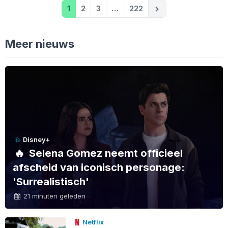
1
2
3
…
222
Meer nieuws
Disney+
🔥
Selena Gomez neemt officieel
afscheid van iconisch personage:
'Surrealistisch'
21 minuten geleden
Netflix