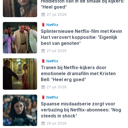
Hiddleston valt in de smaak bij kijkers:
'Heel goed'
27 jul 2026
Netflix
Splinternieuwe Netflix-film met Kevin
Hart verovert koppositie: 'Eigenlijk
best van genoten'
27 jul 2026
Netflix
Tranen bij Netflix-kijkers door
emotionele dramafilm met Kristen
Bell: 'Heel erg goed'
27 jul 2026
Netflix
Spaanse misdaadserie zorgt voor
verbazing bij Netflix-abonnees: 'Nog
steeds in shock'
26 jul 2026