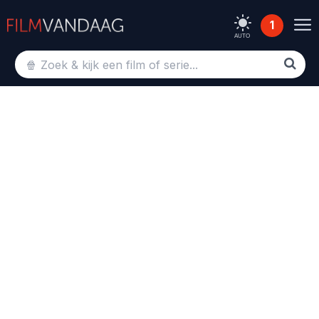
1
AUTO