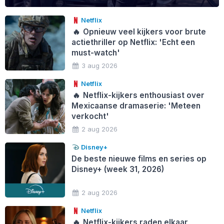
Netflix
🔥
Opnieuw veel kijkers voor brute
actiethriller op Netflix: 'Echt een
must-watch'
3 aug 2026
Netflix
🔥
Netflix-kijkers enthousiast over
Mexicaanse dramaserie: 'Meteen
verkocht'
2 aug 2026
Disney+
De beste nieuwe films en series op
Disney+ (week 31, 2026)
2 aug 2026
Netflix
🔥
Netflix-kijkers raden elkaar