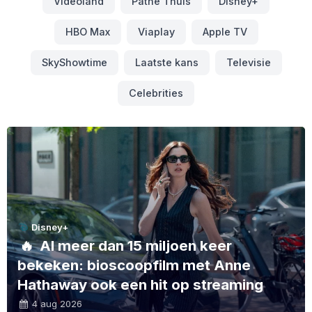
Videoland
Pathé Thuis
Disney+
HBO Max
Viaplay
Apple TV
SkyShowtime
Laatste kans
Televisie
Celebrities
Disney+
🔥
Al meer dan 15 miljoen keer
bekeken: bioscoopfilm met Anne
Hathaway ook een hit op streaming
4 aug 2026