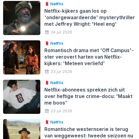
Netflix
Netflix-kijkers gaan los op
'ondergewaardeerde' mysterythriller
met Jeffrey Wright: 'Heel eng'
24 jul 2026
Netflix
Romantisch drama met 'Off Campus'-
ster verovert harten van Netflix-
kijkers: 'Meteen verliefd'
23 jul 2026
Netflix
Netflix-abonnees spreken zich uit
over heftige true crime-docu: 'Maakt
me boos'
23 jul 2026
Netflix
Romantische westernserie is terug
van weggeweest: tweede seizoen nu