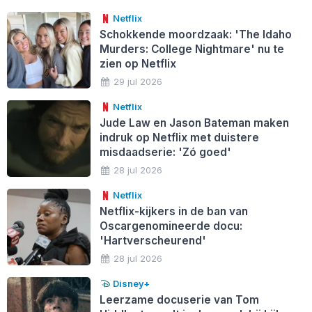
Netflix
Schokkende moordzaak: 'The Idaho
Murders: College Nightmare' nu te
zien op Netflix
29 jul 2026
Netflix
Jude Law en Jason Bateman maken
indruk op Netflix met duistere
misdaadserie: 'Zó goed'
28 jul 2026
Netflix
Netflix-kijkers in de ban van
Oscargenomineerde docu:
'Hartverscheurend'
28 jul 2026
Disney+
Leerzame docuserie van Tom