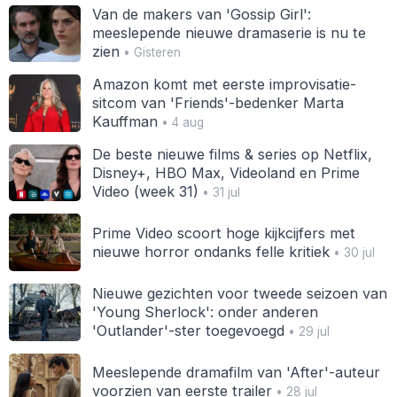
Van de makers van 'Gossip Girl':
meeslepende nieuwe dramaserie is nu te
zien
• Gisteren
Amazon komt met eerste improvisatie-
sitcom van 'Friends'-bedenker Marta
Kauffman
• 4 aug
De beste nieuwe films & series op Netflix,
Disney+, HBO Max, Videoland en Prime
Video (week 31)
• 31 jul
Prime Video scoort hoge kijkcijfers met
nieuwe horror ondanks felle kritiek
• 30 jul
Nieuwe gezichten voor tweede seizoen van
'Young Sherlock': onder anderen
'Outlander'-ster toegevoegd
• 29 jul
Meeslepende dramafilm van 'After'-auteur
voorzien van eerste trailer
• 28 jul