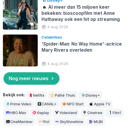
Disney+
🔥
Al meer dan 15 miljoen keer
bekeken: bioscoopfilm met Anne
Hathaway ook een hit op streaming
4 aug 2026
Celebrities
'Spider-Man: No Way Home'-actrice
Mary Rivera overleden
4 aug 2026
Nog meer nieuws
Bekijk ook:
Netflix
Pathé Thuis
Disney+
Prime Video
CANAL+
NPO Start
Apple TV
HBO Max
Viaplay
Videoland
Cinetree
Film1
CineMember
Picl
SkyShowtime
MUBI