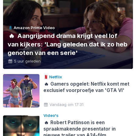
Amazon Prime Video
🔥
Aangrijpend drama krijgt veel lof
van kijkers: 'Lang geleden dat ik zo heb
genoten van een serie'
5 uur geleden
Netflix
🔥
Gamers opgelet: Netflix komt met
exclusief voorproefje van 'GTA VI'
Vandaag om 17:31
Video's
🔥
Robert Pattinson is een
spraakmakende presentator in
nieuwe trailer van A24-film