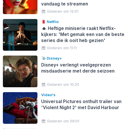
vandaag te streamen
Gisteren om 12:01
Netflix
🔥
Heftige miniserie raakt Netflix-
kijkers: 'Met gemak een van de beste
series die ik ooit heb gezien'
Gisteren om 11:11
Disney+
Disney+ verlengt veelgeprezen
misdaadserie met derde seizoen
Gisteren om 10:25
Video's
Universal Pictures onthult trailer van
'Violent Night 2' met David Harbour
Gisteren om 09:01