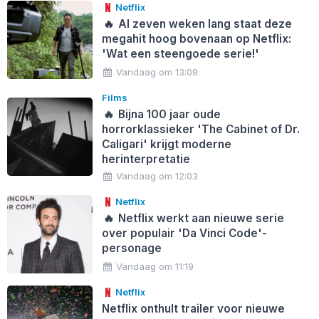
Netflix
🔥
Al zeven weken lang staat deze
megahit hoog bovenaan op Netflix:
'Wat een steengoede serie!'
Vandaag om 13:08
Films
🔥
Bijna 100 jaar oude
horrorklassieker 'The Cabinet of Dr.
Caligari' krijgt moderne
herinterpretatie
Vandaag om 12:03
Netflix
🔥
Netflix werkt aan nieuwe serie
over populair 'Da Vinci Code'-
personage
Vandaag om 11:19
Netflix
Netflix onthult trailer voor nieuwe