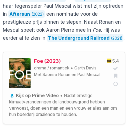
haar tegenspeler Paul Mescal wist met zijn optreden
in
Aftersun
een nominatie voor de
(2022)
prestigieuze prijs binnen te slepen. Naast Ronan en
Mescal speelt ook Aaron Pierre mee in
Foe
. Hij was
eerder al te zien in
The Underground Railroad
.
(2021)
Foe (2023)
5.4
drama
/
romantiek
•
Garth Davis
Met
Saoirse Ronan
en
Paul Mescal
Kijk op Prime Video
• Nadat ernstige
klimaatveranderingen de landbouwgrond hebben
verwoest, doen een man en een vrouw er alles aan om
hun boerderij draaiende te houden.