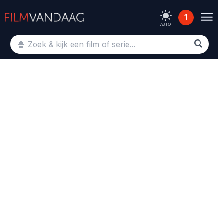
1
AUTO