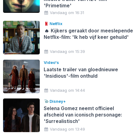
'Primetime'
Vandaag om 16:31
Netflix
🔥
Kijkers geraakt door meeslepende
Netflix-film: 'Ik heb vijf keer gehuild'
Vandaag om 15:39
Video's
Laatste trailer van gloednieuwe
'Insidious'-film onthuld
Vandaag om 14:44
Disney+
Selena Gomez neemt officieel
afscheid van iconisch personage:
'Surrealistisch'
Vandaag om 13:49