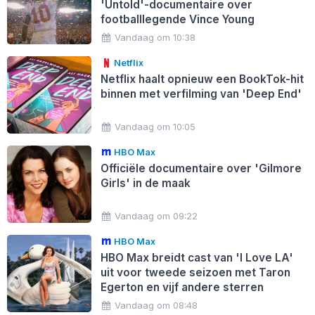
'Untold'-documentaire over
footballlegende Vince Young
Vandaag om 10:38
Netflix
Netflix haalt opnieuw een BookTok-hit
binnen met verfilming van 'Deep End'
Vandaag om 10:05
HBO Max
Officiële documentaire over 'Gilmore
Girls' in de maak
Vandaag om 09:22
HBO Max
HBO Max breidt cast van 'I Love LA'
uit voor tweede seizoen met Taron
Egerton en vijf andere sterren
Vandaag om 08:48