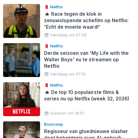
Netflix
🔥
Race tegen de klok in
zenuwslopende actiefilm op Netflix:
'Echt de moeite waard!'
Vandaag om 07:58
Netflix
Derde seizoen van 'My Life with the
Walter Boys' nu te streamen op
Netflix
Vandaag om 07:10
Netflix
🔥
De top 10 populairste films &
series nu op Netflix (week 32, 2026)
Gisteren om 18:51
Bioscoop
Regisseur van gloednieuwe slasher
doet bekentenis over AI-gebruik