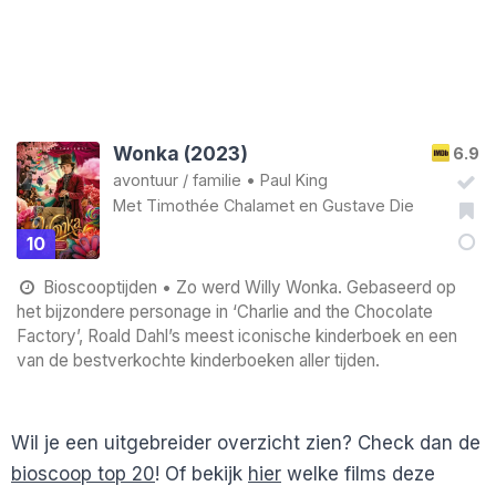
Wonka (2023)
6.9
avontuur
/
familie
•
Paul King
Met
Timothée Chalamet
en
Gustave Die
10
Bioscooptijden
• Zo werd Willy Wonka. Gebaseerd op
het bijzondere personage in ‘Charlie and the Chocolate
Factory’, Roald Dahl’s meest iconische kinderboek en een
van de bestverkochte kinderboeken aller tijden.
Wil je een uitgebreider overzicht zien? Check dan de
bioscoop top 20
! Of bekijk
hier
welke films deze