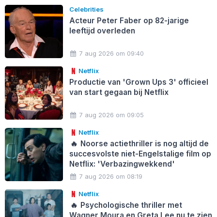
Celebrities
Acteur Peter Faber op 82-jarige
leeftijd overleden
7 aug 2026 om 09:40
Netflix
Productie van 'Grown Ups 3' officieel
van start gegaan bij Netflix
7 aug 2026 om 09:05
Netflix
🔥
Noorse actiethriller is nog altijd de
succesvolste niet-Engelstalige film op
Netflix: 'Verbazingwekkend'
7 aug 2026 om 08:19
Netflix
🔥
Psychologische thriller met
Wagner Moura en Greta Lee nu te zien