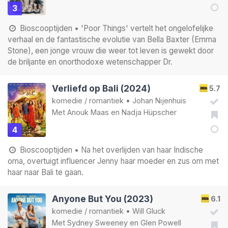
3
Bioscooptijden
• 'Poor Things' vertelt het ongelofelijke
verhaal en de fantastische evolutie van Bella Baxter (Emma
Stone), een jonge vrouw die weer tot leven is gewekt door
de briljante en onorthodoxe wetenschapper Dr.
Verliefd op Bali (2024)
5.7
komedie
/
romantiek
•
Johan Nijenhuis
Met
Anouk Maas
en
Nadja Hüpscher
4
Bioscooptijden
• Na het overlijden van haar Indische
oma, overtuigt influencer Jenny haar moeder en zus om met
haar naar Bali te gaan.
Anyone But You (2023)
6.1
komedie
/
romantiek
•
Will Gluck
Met
Sydney Sweeney
en
Glen Powell