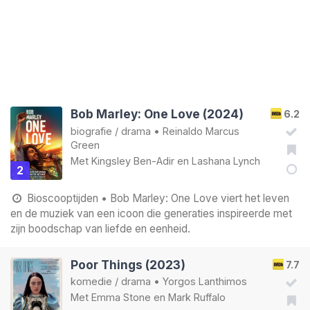
Bob Marley: One Love (2024)
6.2
biografie
/
drama
•
Reinaldo Marcus
Green
Met
Kingsley Ben-Adir
en
Lashana Lynch
2
Bioscooptijden
• Bob Marley: One Love viert het leven
en de muziek van een icoon die generaties inspireerde met
zijn boodschap van liefde en eenheid.
Poor Things (2023)
7.7
komedie
/
drama
•
Yorgos Lanthimos
Met
Emma Stone
en
Mark Ruffalo