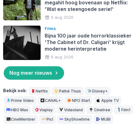
megahit hoog bovenaan op Netflix:
'Wat een steengoede serie!'
6 aug 2026
Films
Bijna 100 jaar oude horrorklassieker
'The Cabinet of Dr. Caligari' krijgt
moderne herinterpretatie
6 aug 2026
Nog meer nieuws
Bekijk ook:
Netflix
Pathé Thuis
Disney+
Prime Video
CANAL+
NPO Start
Apple TV
HBO Max
Viaplay
Videoland
Cinetree
Film1
CineMember
Picl
SkyShowtime
MUBI