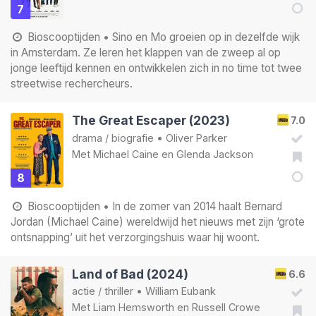
7
Bioscooptijden
• Sino en Mo groeien op in dezelfde wijk
in Amsterdam. Ze leren het klappen van de zweep al op
jonge leeftijd kennen en ontwikkelen zich in no time tot twee
streetwise rechercheurs.
The Great Escaper (2023)
7.0
drama
/
biografie
•
Oliver Parker
Met
Michael Caine
en
Glenda Jackson
8
Bioscooptijden
• In de zomer van 2014 haalt Bernard
Jordan (Michael Caine) wereldwijd het nieuws met zijn ‘grote
ontsnapping’ uit het verzorgingshuis waar hij woont.
Land of Bad (2024)
6.6
actie
/
thriller
•
William Eubank
Met
Liam Hemsworth
en
Russell Crowe