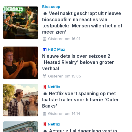
Bioscoop
🔥
Veel naakt geschrapt uit nieuwe
bioscoopfilm na reacties van
testpubliek: 'Mensen willen het niet
meer zien'
Gisteren om 16:01
HBO Max
Nieuwe details over seizoen 2
'Heated Rivalry' beloven groter
verhaal
Gisteren om 15:05
Netflix
🔥
Netflix voert spanning op met
laatste trailer voor hitserie 'Outer
Banks'
Gisteren om 14:14
Netflix
🔥
Acteur zit al dagenlang vast in