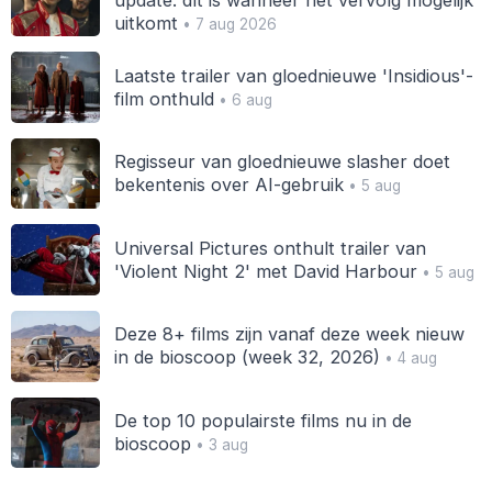
update: dít is wanneer het vervolg mogelijk
uitkomt
• 7 aug 2026
Laatste trailer van gloednieuwe 'Insidious'-
film onthuld
• 6 aug
Regisseur van gloednieuwe slasher doet
bekentenis over AI-gebruik
• 5 aug
Universal Pictures onthult trailer van
'Violent Night 2' met David Harbour
• 5 aug
Deze 8+ films zijn vanaf deze week nieuw
in de bioscoop (week 32, 2026)
• 4 aug
De top 10 populairste films nu in de
bioscoop
• 3 aug