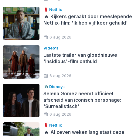
Netflix
🔥
Kijkers geraakt door meeslepende
Netflix-film: 'Ik heb vijf keer gehuild'
6 aug 2026
Video's
Laatste trailer van gloednieuwe
'Insidious'-film onthuld
6 aug 2026
Disney+
Selena Gomez neemt officieel
afscheid van iconisch personage:
'Surrealistisch'
6 aug 2026
Netflix
🔥
Al zeven weken lang staat deze