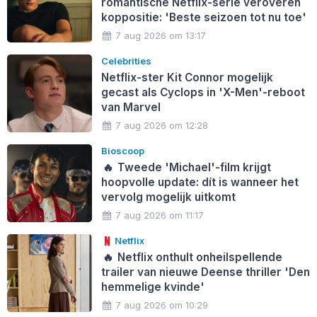
romantische Netflix-serie veroveren
koppositie: 'Beste seizoen tot nu toe'
7 aug 2026 om 13:17
Celebrities
Netflix-ster Kit Connor mogelijk
gecast als Cyclops in 'X-Men'-reboot
van Marvel
7 aug 2026 om 12:28
Bioscoop
🔥
Tweede 'Michael'-film krijgt
hoopvolle update: dít is wanneer het
vervolg mogelijk uitkomt
7 aug 2026 om 11:17
Netflix
🔥
Netflix onthult onheilspellende
trailer van nieuwe Deense thriller 'Den
hemmelige kvinde'
7 aug 2026 om 10:29