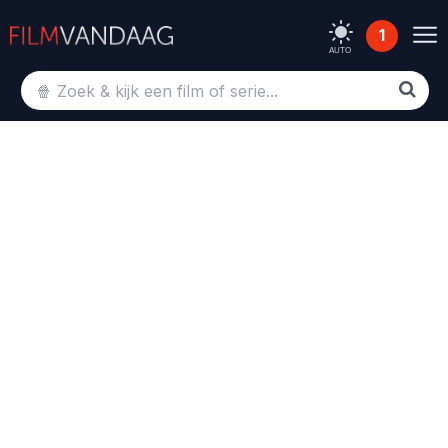
1
AUTO