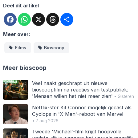
Deel dit artikel
Facebook
WhatsApp
X
Threads
Deel
Meer over:
Films
Bioscoop
Meer bioscoop
Veel naakt geschrapt uit nieuwe
bioscoopfilm na reacties van testpubliek:
'Mensen willen het niet meer zien'
• Gisteren
Netflix-ster Kit Connor mogelijk gecast als
Cyclops in 'X-Men'-reboot van Marvel
• 7 aug 2026
Tweede 'Michael'-film krijgt hoopvolle