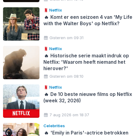
Netflix
🔥
Komt er een seizoen 4 van 'My Life
with the Walter Boys' op Netflix?
Gisteren om 09:31
Netflix
🔥
Historische serie maakt indruk op
Netflix: 'Waarom heeft niemand het
hierover?'
Gisteren om 08:10
Netflix
🔥
De 10 beste nieuwe films op Netflix
(week 32, 2026)
7 aug 2026 om 18:37
Celebrities
🔥
'Emily in Paris'-actrice betrokken