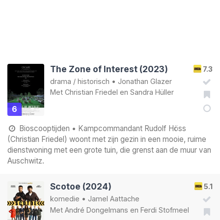
The Zone of Interest (2023)
7.3
drama
/
historisch
•
Jonathan Glazer
Met
Christian Friedel
en
Sandra Hüller
6
Bioscooptijden
• Kampcommandant Rudolf Höss
(Christian Friedel) woont met zijn gezin in een mooie, ruime
dienstwoning met een grote tuin, die grenst aan de muur van
Auschwitz.
Scotoe (2024)
5.1
komedie
•
Jamel Aattache
Met
André Dongelmans
en
Ferdi Stofmeel