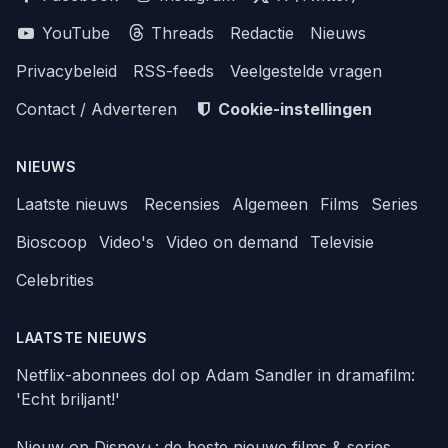
YouTube
Threads
Redactie
Nieuws
Privacybeleid
RSS-feeds
Veelgestelde vragen
Contact / Adverteren
Cookie-instellingen
NIEUWS
Laatste nieuws
Recensies
Algemeen
Films
Series
Bioscoop
Video's
Video on demand
Televisie
Celebrities
LAATSTE NIEUWS
Netflix-abonnees dol op Adam Sandler in dramafilm:
'Echt briljant!'
Nieuw op Disney+: de beste nieuwe films & series