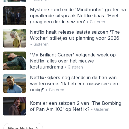
Mysterie rond einde 'Mindhunter' groter na
opvallende uitspraak Netflix-baas: 'Heel
graag een derde seizoen'
• Gisteren
Netflix haalt release laatste seizoen 'The
Witcher' stilletjes uit planning voor 2026
• Gisteren
'My Brilliant Career' volgende week op
Netflix: alles over het nieuwe
kostuumdrama
• Gisteren
Netflix-kijkers nog steeds in de ban van
westernserie: 'Ik heb een nieuw seizoen
nodig!'
• Gisteren
Komt er een seizoen 2 van 'The Bombing
of Pan Am 103' op Netflix?
• Gisteren
Meer Netflix