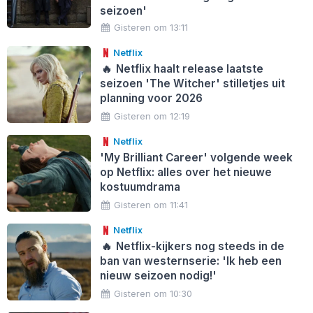
seizoen'
Gisteren om 13:11
Netflix
🔥
Netflix haalt release laatste
seizoen 'The Witcher' stilletjes uit
planning voor 2026
Gisteren om 12:19
Netflix
'My Brilliant Career' volgende week
op Netflix: alles over het nieuwe
kostuumdrama
Gisteren om 11:41
Netflix
🔥
Netflix-kijkers nog steeds in de
ban van westernserie: 'Ik heb een
nieuw seizoen nodig!'
Gisteren om 10:30