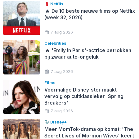
Netflix
🔥
De 10 beste nieuwe films op Netflix
(week 32, 2026)
7 aug 2026
Celebrities
🔥
'Emily in Paris'-actrice betrokken
bij zwaar auto-ongeluk
7 aug 2026
Films
Voormalige Disney-ster maakt
vervolg op cultklassieker 'Spring
Breakers'
7 aug 2026
Disney+
Meer MomTok-drama op komst: 'The
Secret Lives of Mormon Wives' keert