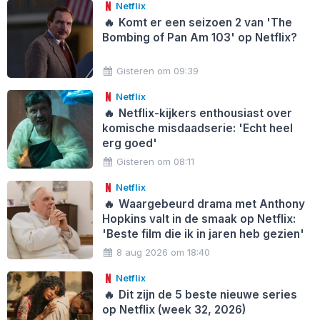
Netflix
🔥
Komt er een seizoen 2 van 'The
Bombing of Pan Am 103' op Netflix?
Gisteren om 09:39
Netflix
🔥
Netflix-kijkers enthousiast over
komische misdaadserie: 'Echt heel
erg goed'
Gisteren om 08:11
Netflix
🔥
Waargebeurd drama met Anthony
Hopkins valt in de smaak op Netflix:
'Beste film die ik in jaren heb gezien'
8 aug 2026 om 18:40
Netflix
🔥
Dit zijn de 5 beste nieuwe series
op Netflix (week 32, 2026)