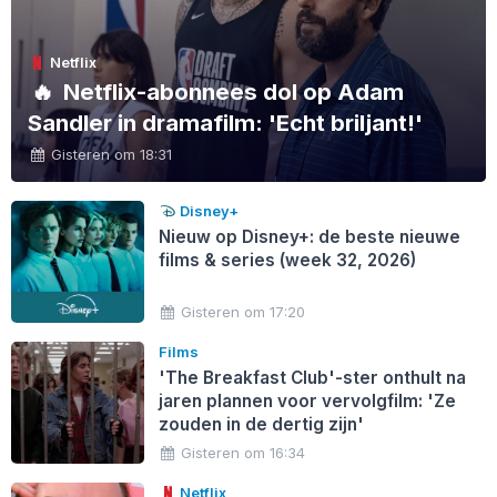
Netflix
🔥
Netflix-abonnees dol op Adam
Sandler in dramafilm: 'Echt briljant!'
Gisteren om 18:31
Disney+
Nieuw op Disney+: de beste nieuwe
films & series (week 32, 2026)
Gisteren om 17:20
Films
'The Breakfast Club'-ster onthult na
jaren plannen voor vervolgfilm: 'Ze
zouden in de dertig zijn'
Gisteren om 16:34
Netflix