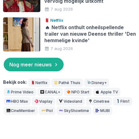
vervolg mogelijk uitkomt
7 aug 2026
Netflix
🔥
Netflix onthult onheilspellende
trailer van nieuwe Deense thriller 'Den
hemmelige kvinde'
7 aug 2026
Nog meer nieuws
Bekijk ook:
Netflix
Pathé Thuis
Disney+
Prime Video
CANAL+
NPO Start
Apple TV
HBO Max
Viaplay
Videoland
Cinetree
Film1
CineMember
Picl
SkyShowtime
MUBI