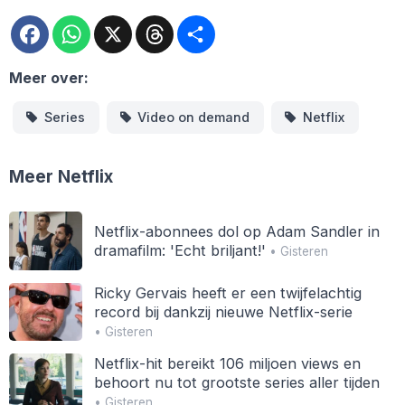
Facebook
WhatsApp
X
Threads
Deel
Meer over:
Series
Video on demand
Netflix
Meer Netflix
Netflix-abonnees dol op Adam Sandler in
dramafilm: 'Echt briljant!'
• Gisteren
Ricky Gervais heeft er een twijfelachtig
record bij dankzij nieuwe Netflix-serie
• Gisteren
Netflix-hit bereikt 106 miljoen views en
behoort nu tot grootste series aller tijden
• Gisteren