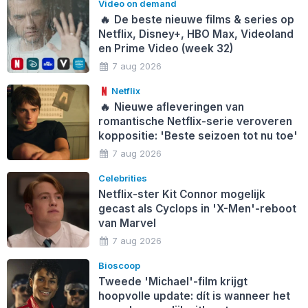
Video on demand
🔥
De beste nieuwe films & series op
Netflix, Disney+, HBO Max, Videoland
en Prime Video (week 32)
7 aug 2026
Netflix
🔥
Nieuwe afleveringen van
romantische Netflix-serie veroveren
koppositie: 'Beste seizoen tot nu toe'
7 aug 2026
Celebrities
Netflix-ster Kit Connor mogelijk
gecast als Cyclops in 'X-Men'-reboot
van Marvel
7 aug 2026
Bioscoop
Tweede 'Michael'-film krijgt
hoopvolle update: dít is wanneer het