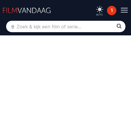
1
AUTO