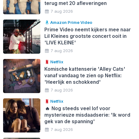
terug met 20 afleveringen
7 aug 2026
Amazon Prime Video
Prime Video neemt kijkers mee naar
Lil Kleines grootste concert ooit in
'LIVE KLEINE'
7 aug 2026
Netflix
Komische kattenserie 'Alley Cats'
vanaf vandaag te zien op Netflix:
'Heerlijk en schokkend'
7 aug 2026
Netflix
🔥
Nog steeds veel lof voor
mysterieuze misdaadserie: 'Ik word
gek van de spanning'
7 aug 2026