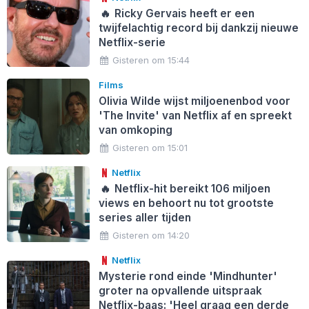
🔥
Ricky Gervais heeft er een
twijfelachtig record bij dankzij nieuwe
Netflix-serie
Gisteren om 15:44
Films
Olivia Wilde wijst miljoenenbod voor
'The Invite' van Netflix af en spreekt
van omkoping
Gisteren om 15:01
Netflix
🔥
Netflix-hit bereikt 106 miljoen
views en behoort nu tot grootste
series aller tijden
Gisteren om 14:20
Netflix
Mysterie rond einde 'Mindhunter'
groter na opvallende uitspraak
Netflix-baas: 'Heel graag een derde