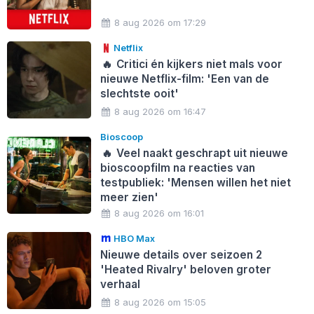
8 aug 2026 om 17:29
Netflix
🔥
Critici én kijkers niet mals voor
nieuwe Netflix-film: 'Een van de
slechtste ooit'
8 aug 2026 om 16:47
Bioscoop
🔥
Veel naakt geschrapt uit nieuwe
bioscoopfilm na reacties van
testpubliek: 'Mensen willen het niet
meer zien'
8 aug 2026 om 16:01
HBO Max
Nieuwe details over seizoen 2
'Heated Rivalry' beloven groter
verhaal
8 aug 2026 om 15:05