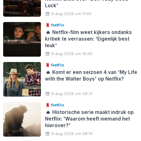
Luck'
8 aug 2026 om 11:45
Netflix
🔥
Netflix-film weet kijkers ondanks
kritiek te verrassen: 'Eigenlijk best
leuk'
8 aug 2026 om 10:40
Netflix
🔥
Komt er een seizoen 4 van 'My Life
with the Walter Boys' op Netflix?
8 aug 2026 om 09:31
Netflix
🔥
Historische serie maakt indruk op
Netflix: 'Waarom heeft niemand het
hierover?'
8 aug 2026 om 08:10