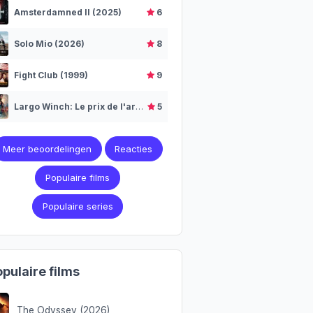
Amsterdamned II (2025)
6
Solo Mio (2026)
8
Fight Club (1999)
9
Largo Winch: Le prix de l'argent (2024)
5
Meer beoordelingen
Reacties
Populaire films
Populaire series
pulaire films
The Odyssey (2026)