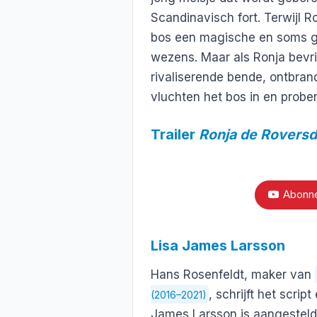
Scandinavisch fort. Terwijl R
bos een magische en soms ge
wezens. Maar als Ronja bevri
rivaliserende bende, ontbran
vluchten het bos in en probe
Trailer
Ronja de Roversd
Abonne
Lisa James Larsson
Hans Rosenfeldt, maker van
, schrijft het scrip
(2016–2021)
James Larsson is aangesteld a