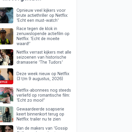
Opnieuw veel kijkers voor
brute actiethriller op Netflix:
'Echt een must-watch'
Race tegen de klok in
zenuwslopende actiefilm op
Netflix: 'Echt de moeite
waard!'
Netflix verrast kijkers met alle
seizoenen van historische
dramaserie 'The Tudors'
Deze week nieuw op Netflix
(3 t/m 9 augustus, 2026)
Netflix-abonnees nog steeds
verliefd op romantische film:
'Echt zo mooi!'
Gewaardeerde soapserie
keert binnenkort terug op
Netflix: trailer nu te zien
Van de makers van 'Gossip