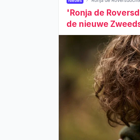
'Ronja de Roversdochte
Nieuws
'Ronja de Roversdo
de nieuwe Zweeds