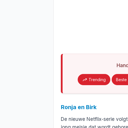
Han
Trending
Beste 
Ronja en Birk
De nieuwe Netflix-serie volg
jong meisje dat wordt gebor