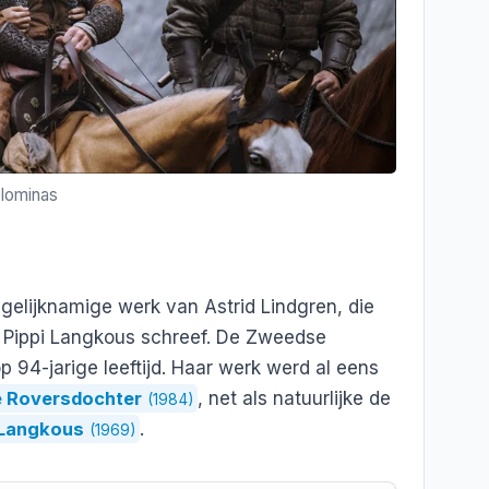
olominas
 gelijknamige werk van Astrid Lindgren, die
 Pippi Langkous schreef. De Zweedse
op 94-jarige leeftijd. Haar werk werd al eens
e Roversdochter
, net als natuurlijke de
(1984)
 Langkous
.
(1969)