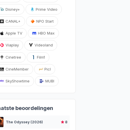
Disney+
Prime Video
CANAL+
NPO Start
Apple TV
HBO Max
Viaplay
Videoland
Cinetree
Film1
CineMember
Picl
SkyShowtime
MUBI
aatste beoordelingen
The Odyssey (2026)
8