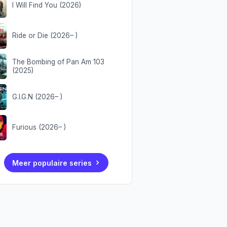
I Will Find You (2026)
Ride or Die (2026– )
The Bombing of Pan Am 103
(2025)
G.I.G.N (2026– )
Furious (2026– )
Meer populaire series