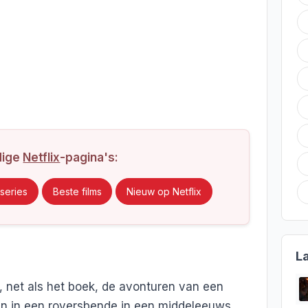
dige
Netflix
-pagina's:
series
Beste films
Nieuw op Netflix
L
t, net als het boek, de avonturen van een
en in een roversbende in een middeleeuws