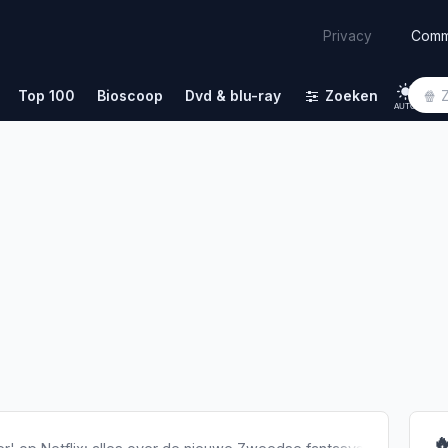
Comm
Privacy
Top 100
Bioscoop
Dvd & blu-ray
Zoeken
AUTO
