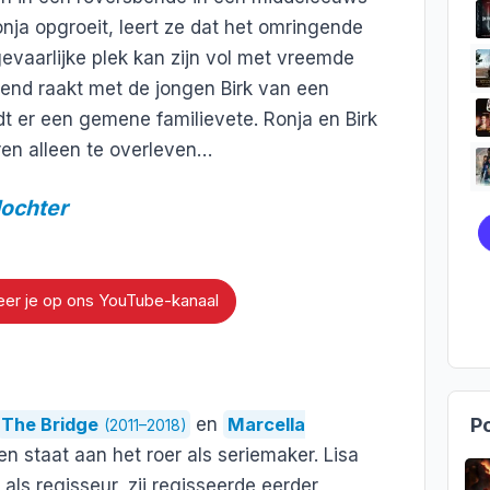
onja opgroeit, leert ze dat het omringende
vaarlijke plek kan zijn vol met vreemde
end raakt met de jongen Birk van een
dt er een gemene familievete. Ronja en Birk
ren alleen te overleven…
ochter
er je op ons YouTube-kanaal
Po
The Bridge
en
Marcella
(2011–2018)
t en staat aan het roer als seriemaker. Lisa
ls regisseur, zij regisseerde eerder