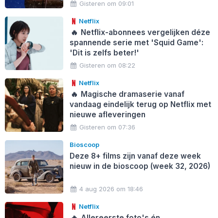
Gisteren om 09:01
Netflix
🔥
Netflix-abonnees vergelijken déze
spannende serie met 'Squid Game':
'Dit is zelfs beter!'
Gisteren om 08:22
Netflix
🔥
Magische dramaserie vanaf
vandaag eindelijk terug op Netflix met
nieuwe afleveringen
Gisteren om 07:36
Bioscoop
Deze 8+ films zijn vanaf deze week
nieuw in de bioscoop (week 32, 2026)
4 aug 2026 om 18:46
Netflix
🔥
Allereerste foto's én