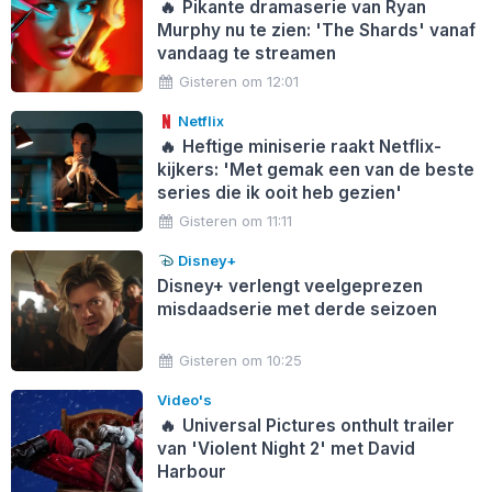
🔥
Pikante dramaserie van Ryan
Murphy nu te zien: 'The Shards' vanaf
vandaag te streamen
Gisteren om 12:01
Netflix
🔥
Heftige miniserie raakt Netflix-
kijkers: 'Met gemak een van de beste
series die ik ooit heb gezien'
Gisteren om 11:11
Disney+
Disney+ verlengt veelgeprezen
misdaadserie met derde seizoen
Gisteren om 10:25
Video's
🔥
Universal Pictures onthult trailer
van 'Violent Night 2' met David
Harbour