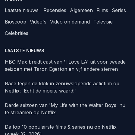
Laatste nieuws
Recensies
Algemeen
Films
Series
Bioscoop
Video's
Video on demand
Televisie
Celebrities
LAATSTE NIEUWS
HBO Max breidt cast van 'I Love LA' uit voor tweede
seizoen met Taron Egerton en vijf andere sterren
Race tegen de klok in zenuwslopende actiefilm op
Netflix: 'Echt de moeite waard!'
Derde seizoen van 'My Life with the Walter Boys' nu
te streamen op Netflix
De top 10 populairste films & series nu op Netflix
(week 32, 2026)