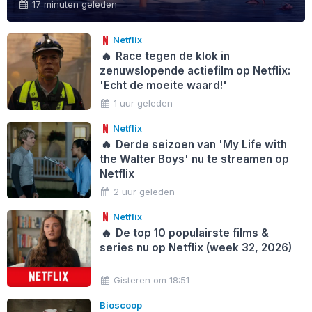
17 minuten geleden
Netflix
🔥
Race tegen de klok in
zenuwslopende actiefilm op Netflix:
'Echt de moeite waard!'
1 uur geleden
Netflix
🔥
Derde seizoen van 'My Life with
the Walter Boys' nu te streamen op
Netflix
2 uur geleden
Netflix
🔥
De top 10 populairste films &
series nu op Netflix (week 32, 2026)
Gisteren om 18:51
Bioscoop