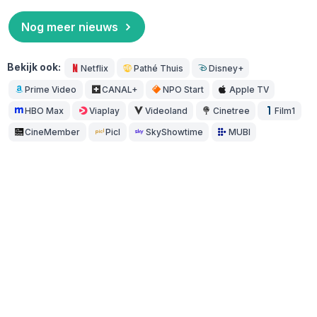
Nog meer nieuws
Bekijk ook:
Netflix
Pathé Thuis
Disney+
Prime Video
CANAL+
NPO Start
Apple TV
HBO Max
Viaplay
Videoland
Cinetree
Film1
CineMember
Picl
SkyShowtime
MUBI