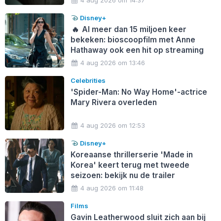
Disney+
🔥
Al meer dan 15 miljoen keer
bekeken: bioscoopfilm met Anne
Hathaway ook een hit op streaming
4 aug 2026 om 13:46
Celebrities
'Spider-Man: No Way Home'-actrice
Mary Rivera overleden
4 aug 2026 om 12:53
Disney+
Koreaanse thrillerserie 'Made in
Korea' keert terug met tweede
seizoen: bekijk nu de trailer
4 aug 2026 om 11:48
Films
Gavin Leatherwood sluit zich aan bij