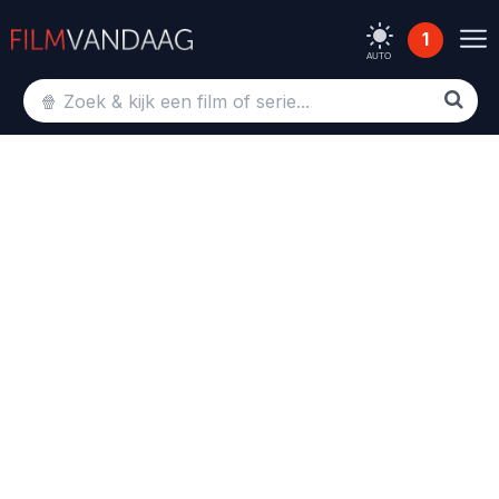
1
AUTO