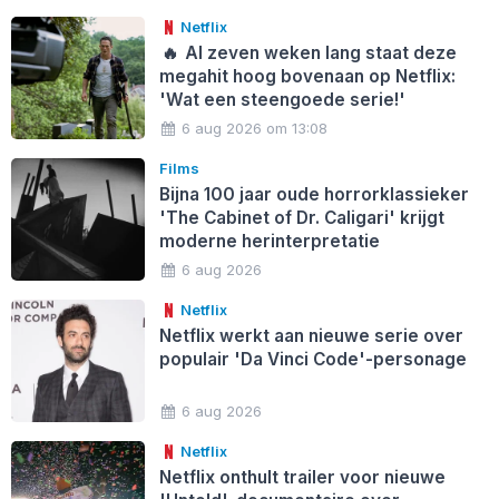
Netflix
🔥
Al zeven weken lang staat deze
megahit hoog bovenaan op Netflix:
'Wat een steengoede serie!'
6 aug 2026 om 13:08
Films
Bijna 100 jaar oude horrorklassieker
'The Cabinet of Dr. Caligari' krijgt
moderne herinterpretatie
6 aug 2026
Netflix
Netflix werkt aan nieuwe serie over
populair 'Da Vinci Code'-personage
6 aug 2026
Netflix
Netflix onthult trailer voor nieuwe