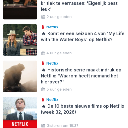
kritiek te verrassen: 'Eigenlijk best
leuk'
2 uur geleden
Netflix
🔥
Komt er een seizoen 4 van 'My Life
with the Walter Boys' op Netflix?
4 uur geleden
Netflix
🔥
Historische serie maakt indruk op
Netflix: 'Waarom heeft niemand het
hierover?'
5 uur geleden
Netflix
🔥
De 10 beste nieuwe films op Netflix
(week 32, 2026)
Gisteren om 18:37