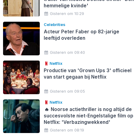
hemmelige kvinde'
Gisteren om 10:29
Celebrities
Acteur Peter Faber op 82-jarige
leeftijd overleden
Gisteren om 09:40
Netflix
Productie van 'Grown Ups 3' officieel
van start gegaan bij Netflix
Gisteren om 09:05
Netflix
🔥
Noorse actiethriller is nog altijd de
succesvolste niet-Engelstalige film op
Netflix: 'Verbazingwekkend'
Gisteren om 08:19