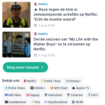
Netflix
🔥
Race tegen de klok in
zenuwslopende actiefilm op Netflix:
'Echt de moeite waard!'
6 aug 2026
Netflix
Derde seizoen van 'My Life with the
Walter Boys' nu te streamen op
Netflix
6 aug 2026
Nog meer nieuws
Bekijk ook:
Netflix
Pathé Thuis
Disney+
Prime Video
CANAL+
NPO Start
Apple TV
HBO Max
Viaplay
Videoland
Cinetree
Film1
CineMember
Picl
SkyShowtime
MUBI