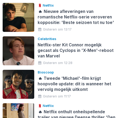
Netflix
🔥
Nieuwe afleveringen van
romantische Netflix-serie veroveren
koppositie: 'Beste seizoen tot nu toe'
Gisteren om 13:17
Celebrities
Netflix-ster Kit Connor mogelijk
gecast als Cyclops in 'X-Men'-reboot
van Marvel
Gisteren om 12:28
Bioscoop
🔥
Tweede 'Michael'-film krijgt
hoopvolle update: dít is wanneer het
vervolg mogelijk uitkomt
Gisteren om 11:17
Netflix
🔥
Netflix onthult onheilspellende
trailer van nieuwe Deense thriller 'Den