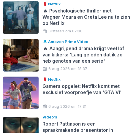
Netflix
🔥
Psychologische thriller met
Wagner Moura en Greta Lee nu te zien
op Netflix
Gisteren om 07:30
Amazon Prime Video
🔥
Aangrijpend drama krijgt veel lof
van kijkers: 'Lang geleden dat ik zo
heb genoten van een serie'
6 aug 2026 om 18:37
Netflix
Gamers opgelet: Netflix komt met
exclusief voorproefje van 'GTA VI'
6 aug 2026 om 17:31
Video's
Robert Pattinson is een
spraakmakende presentator in