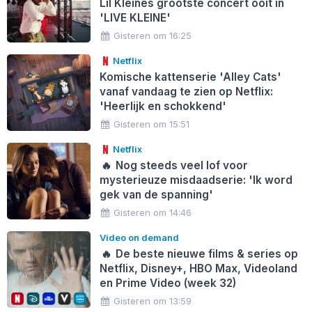
Lil Kleines grootste concert ooit in
'LIVE KLEINE'
Gisteren om 16:25
Netflix
Komische kattenserie 'Alley Cats'
vanaf vandaag te zien op Netflix:
'Heerlijk en schokkend'
Gisteren om 15:51
Netflix
🔥
Nog steeds veel lof voor
mysterieuze misdaadserie: 'Ik word
gek van de spanning'
Gisteren om 14:46
Video on demand
🔥
De beste nieuwe films & series op
Netflix, Disney+, HBO Max, Videoland
en Prime Video (week 32)
Gisteren om 13:59