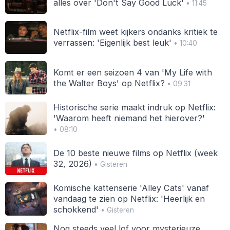
alles over 'Don't Say Good Luck'
• 11:45
Netflix-film weet kijkers ondanks kritiek te
verrassen: 'Eigenlijk best leuk'
• 10:40
Komt er een seizoen 4 van 'My Life with
the Walter Boys' op Netflix?
• 09:31
Historische serie maakt indruk op Netflix:
'Waarom heeft niemand het hierover?'
• 08:10
De 10 beste nieuwe films op Netflix (week
32, 2026)
• Gisteren
Komische kattenserie 'Alley Cats' vanaf
vandaag te zien op Netflix: 'Heerlijk en
schokkend'
• Gisteren
Nog steeds veel lof voor mysterieuze