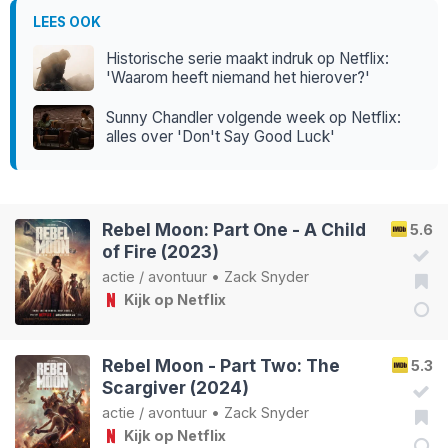
LEES OOK
Historische serie maakt indruk op Netflix:
'Waarom heeft niemand het hierover?'
Sunny Chandler volgende week op Netflix:
alles over 'Don't Say Good Luck'
Rebel Moon: Part One - A Child
5.6
of Fire (2023)
actie
/
avontuur
•
Zack Snyder
Kijk op Netflix
Rebel Moon - Part Two: The
5.3
Scargiver (2024)
actie
/
avontuur
•
Zack Snyder
Kijk op Netflix