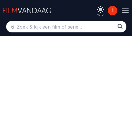
1
AUTO