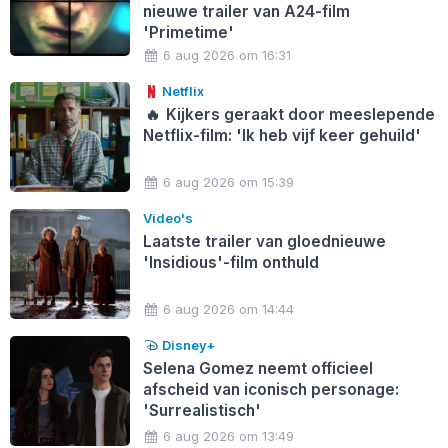
nieuwe trailer van A24-film
'Primetime'
6 aug 2026 om 16:31
Netflix
🔥
Kijkers geraakt door meeslepende
Netflix-film: 'Ik heb vijf keer gehuild'
6 aug 2026 om 15:39
Video's
Laatste trailer van gloednieuwe
'Insidious'-film onthuld
6 aug 2026 om 14:44
Disney+
Selena Gomez neemt officieel
afscheid van iconisch personage:
'Surrealistisch'
6 aug 2026 om 13:49