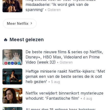
misdaadserie: 'Ik word gek van de
spanning'
• Gisteren
Meer Netflix
🔥
Meest gelezen
De beste nieuwe films & series op Netflix,
Disney+, HBO Max, Videoland en Prime
Video (week 32)
• Gisteren
Heftige miniserie raakt Netflix-kijkers: 'Met
gemak een van de beste series die ik ooit
heb gezien'
• 5 aug
Netflix verwijdert binnenkort mysterieuze
whodunit: 'Fantastische film'
• 4 aug
Al meer dan 15 miljoen keer bekeken: