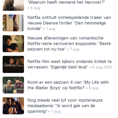
'Waarom heeft niemand het hierover?'
• 8 aug
Netflix onthult onheilspellende trailer van
nieuwe Deense thriller 'Den hemmelige
kvinde'
• 7 aug
Nieuwe afleveringen van romantische
Netflix-serie veroveren koppositie: 'Beste
seizoen tot nu toe'
• 7 aug
Netflix-film weet kijkers ondanks kritiek te
verrassen: 'Eigenlijk best leuk'
• 8 aug 2026
Komt er een seizoen 4 van 'My Life with
the Walter Boys' op Netflix?
• 8 aug
Nog steeds veel lof voor mysterieuze
misdaadserie: 'Ik word gek van de
spanning'
• 7 aug