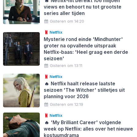
🔥
Netflix-hit bereikt 106 miljoen
views en behoort nu tot grootste
series aller tijden
Gisteren om 14:20
Netflix
Mysterie rond einde 'Mindhunter'
groter na opvallende uitspraak
Netflix-baas: 'Heel graag een derde
seizoen'
Gisteren om 13:11
Netflix
🔥
Netflix haalt release laatste
seizoen 'The Witcher' stilletjes uit
planning voor 2026
Gisteren om 12:19
Netflix
🔥
'My Brilliant Career' volgende
week op Netflix: alles over het nieuwe
kostuumdrama