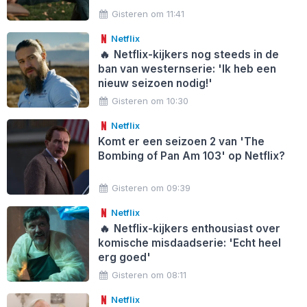
Gisteren om 11:41
Netflix
🔥
Netflix-kijkers nog steeds in de
ban van westernserie: 'Ik heb een
nieuw seizoen nodig!'
Gisteren om 10:30
Netflix
Komt er een seizoen 2 van 'The
Bombing of Pan Am 103' op Netflix?
Gisteren om 09:39
Netflix
🔥
Netflix-kijkers enthousiast over
komische misdaadserie: 'Echt heel
erg goed'
Gisteren om 08:11
Netflix