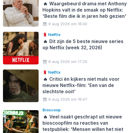
🔥
Waargebeurd drama met Anthony
Hopkins valt in de smaak op Netflix:
'Beste film die ik in jaren heb gezien'
8 aug 2026 om 18:40
Netflix
🔥
Dit zijn de 5 beste nieuwe series
op Netflix (week 32, 2026)
8 aug 2026 om 17:29
Netflix
🔥
Critici én kijkers niet mals voor
nieuwe Netflix-film: 'Een van de
slechtste ooit'
8 aug 2026 om 16:47
Bioscoop
🔥
Veel naakt geschrapt uit nieuwe
bioscoopfilm na reacties van
testpubliek: 'Mensen willen het niet