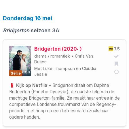
Donderdag 16 mei
Bridgerton
seizoen 3A
Bridgerton (2020‑ )
7.5
drama
/
romantiek
•
Chris Van
Dusen
Met
Luke Thompson
en
Claudia
Serie
Jessie
Kijk op Netflix
• Bridgerton draait om Daphne
Bridgerton (Phoebe Dynevor), de oudste telg van de
machtige Bridgerton-familie. Ze maakt haar entree in de
competitieve Londense trouwmarkt van de Regency-
periode, met hoop op een liefdesmatch zoals haar
ouders hadden.