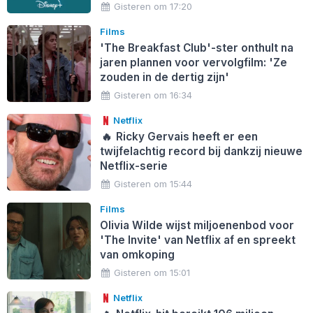
Gisteren om 17:20
Films
'The Breakfast Club'-ster onthult na
jaren plannen voor vervolgfilm: 'Ze
zouden in de dertig zijn'
Gisteren om 16:34
Netflix
🔥
Ricky Gervais heeft er een
twijfelachtig record bij dankzij nieuwe
Netflix-serie
Gisteren om 15:44
Films
Olivia Wilde wijst miljoenenbod voor
'The Invite' van Netflix af en spreekt
van omkoping
Gisteren om 15:01
Netflix