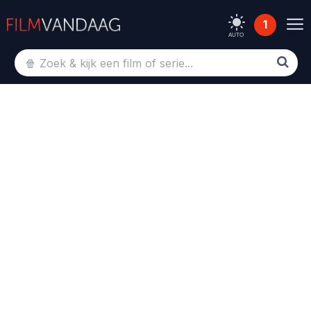
1
AUTO