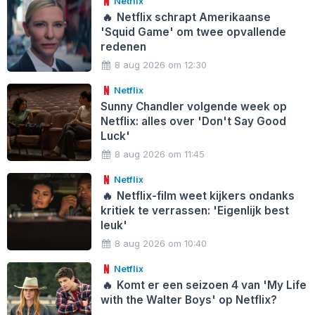
Netflix
🔥
Netflix schrapt Amerikaanse
'Squid Game' om twee opvallende
redenen
8 aug 2026 om 12:30
Netflix
Sunny Chandler volgende week op
Netflix: alles over 'Don't Say Good
Luck'
8 aug 2026 om 11:45
Netflix
🔥
Netflix-film weet kijkers ondanks
kritiek te verrassen: 'Eigenlijk best
leuk'
8 aug 2026 om 10:40
Netflix
🔥
Komt er een seizoen 4 van 'My Life
with the Walter Boys' op Netflix?