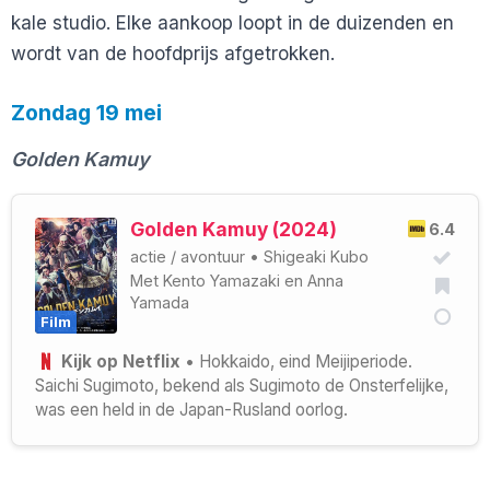
kale studio. Elke aankoop loopt in de duizenden en
wordt van de hoofdprijs afgetrokken.
Zondag 19 mei
Golden Kamuy
Golden Kamuy (2024)
6.4
actie
/
avontuur
•
Shigeaki Kubo
Met
Kento Yamazaki
en
Anna
Yamada
Film
Kijk op Netflix
• Hokkaido, eind Meijiperiode.
Saichi Sugimoto, bekend als Sugimoto de Onsterfelijke,
was een held in de Japan-Rusland oorlog.