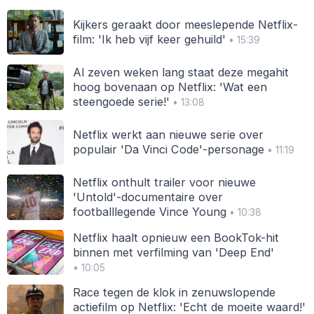
Kijkers geraakt door meeslepende Netflix-
film: 'Ik heb vijf keer gehuild'
• 15:39
Al zeven weken lang staat deze megahit
hoog bovenaan op Netflix: 'Wat een
steengoede serie!'
• 13:08
Netflix werkt aan nieuwe serie over
populair 'Da Vinci Code'-personage
• 11:19
Netflix onthult trailer voor nieuwe
'Untold'-documentaire over
footballlegende Vince Young
• 10:38
Netflix haalt opnieuw een BookTok-hit
binnen met verfilming van 'Deep End'
• 10:05
Race tegen de klok in zenuwslopende
actiefilm op Netflix: 'Echt de moeite waard!'