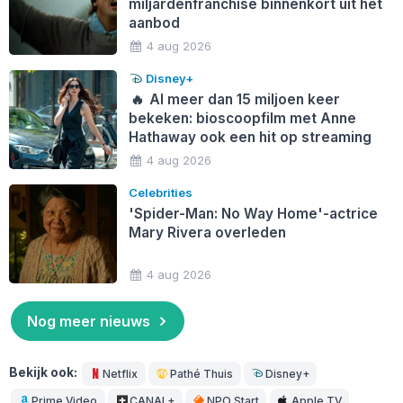
miljardenfranchise binnenkort uit het
aanbod
4 aug 2026
Disney+
🔥
Al meer dan 15 miljoen keer
bekeken: bioscoopfilm met Anne
Hathaway ook een hit op streaming
4 aug 2026
Celebrities
'Spider-Man: No Way Home'-actrice
Mary Rivera overleden
4 aug 2026
Nog meer nieuws
Bekijk ook:
Netflix
Pathé Thuis
Disney+
Prime Video
CANAL+
NPO Start
Apple TV