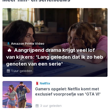
Amazon Prime Video
🔥
Aangrijpend drama krijgt veel lof
van kijkers: 'Lang geleden dat ik zo heb
genoten van een serie'
1 uur geleden
Netflix
Gamers opgelet: Netflix komt met
exclusief voorproefje van 'GTA VI'
3 uur geleden