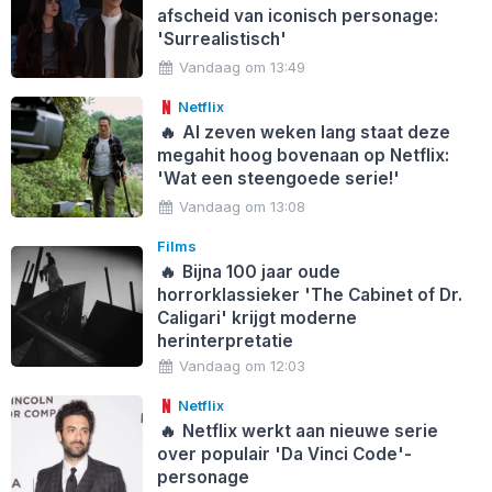
afscheid van iconisch personage:
'Surrealistisch'
Vandaag om 13:49
Netflix
🔥
Al zeven weken lang staat deze
megahit hoog bovenaan op Netflix:
'Wat een steengoede serie!'
Vandaag om 13:08
Films
🔥
Bijna 100 jaar oude
horrorklassieker 'The Cabinet of Dr.
Caligari' krijgt moderne
herinterpretatie
Vandaag om 12:03
Netflix
🔥
Netflix werkt aan nieuwe serie
over populair 'Da Vinci Code'-
personage