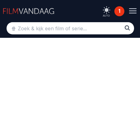
1
AUTO