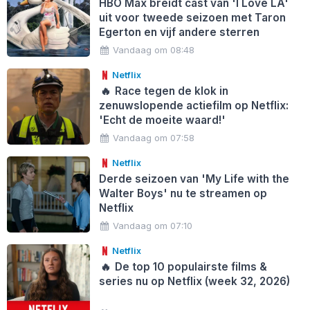
HBO Max breidt cast van 'I Love LA'
uit voor tweede seizoen met Taron
Egerton en vijf andere sterren
Vandaag om 08:48
Netflix
🔥
Race tegen de klok in
zenuwslopende actiefilm op Netflix:
'Echt de moeite waard!'
Vandaag om 07:58
Netflix
Derde seizoen van 'My Life with the
Walter Boys' nu te streamen op
Netflix
Vandaag om 07:10
Netflix
🔥
De top 10 populairste films &
series nu op Netflix (week 32, 2026)