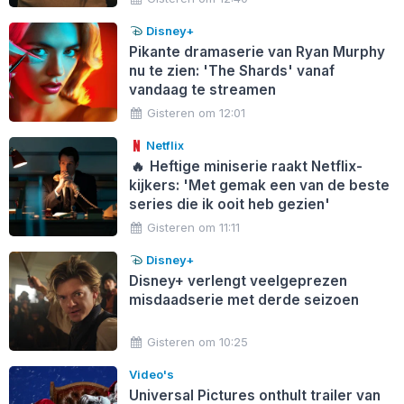
Disney+
Pikante dramaserie van Ryan Murphy
nu te zien: 'The Shards' vanaf
vandaag te streamen
Gisteren om 12:01
Netflix
🔥
Heftige miniserie raakt Netflix-
kijkers: 'Met gemak een van de beste
series die ik ooit heb gezien'
Gisteren om 11:11
Disney+
Disney+ verlengt veelgeprezen
misdaadserie met derde seizoen
Gisteren om 10:25
Video's
Universal Pictures onthult trailer van