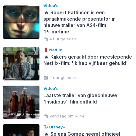
Video's
🔥
Robert Pattinson is een
spraakmakende presentator in
nieuwe trailer van A24-film
'Primetime'
4 uur geleden
Netflix
🔥
Kijkers geraakt door meeslepende
Netflix-film: 'Ik heb vijf keer gehuild'
4 uur geleden
Video's
Laatste trailer van gloednieuwe
'Insidious'-film onthuld
Vandaag om 14:44
Disney+
🔥
Selena Gomez neemt officieel