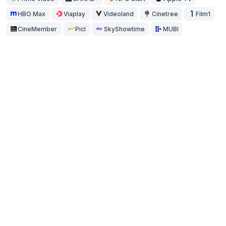
HBO Max
Viaplay
Videoland
Cinetree
Film1
CineMember
Picl
SkyShowtime
MUBI