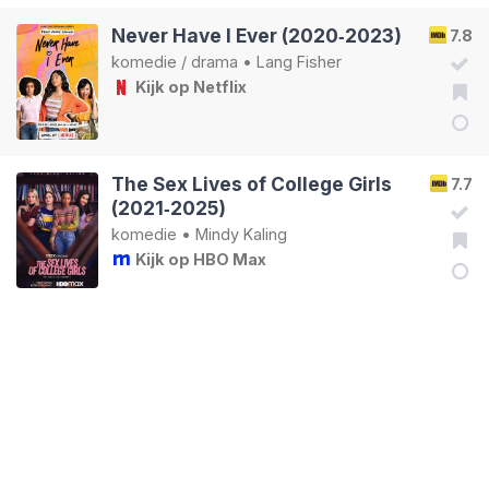
Never Have I Ever (2020‑2023)
7.8
komedie
/
drama
•
Lang Fisher
Kijk op Netflix
The Sex Lives of College Girls
7.7
(2021‑2025)
komedie
•
Mindy Kaling
Kijk op HBO Max