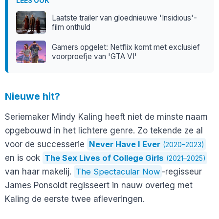
LEES OOK
Laatste trailer van gloednieuwe 'Insidious'-
film onthuld
Gamers opgelet: Netflix komt met exclusief
voorproefje van 'GTA VI'
Nieuwe hit?
Seriemaker Mindy Kaling heeft niet de minste naam
opgebouwd in het lichtere genre. Zo tekende ze al
voor de successerie
Never Have I Ever
(2020–2023)
en is ook
The Sex Lives of College Girls
(2021–2025)
van haar makelij.
The Spectacular Now
-regisseur
James Ponsoldt regisseert in nauw overleg met
Kaling de eerste twee afleveringen.