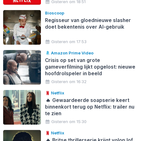
Gisteren om 18:51
Bioscoop
Regisseur van gloednieuwe slasher
doet bekentenis over AI-gebruik
Gisteren om 17:53
Amazon Prime Video
Crisis op set van grote
gameverfilming lijkt opgelost: nieuwe
hoofdrolspeler in beeld
Gisteren om 16:32
Netflix
🔥
Gewaardeerde soapserie keert
binnenkort terug op Netflix: trailer nu
te zien
Gisteren om 15:30
Netflix
🔥
Britse thrillerserie krijgt volop lof