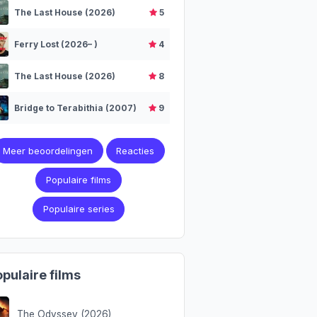
The Last House (2026)
5
Ferry Lost (2026– )
4
The Last House (2026)
8
Bridge to Terabithia (2007)
9
Meer beoordelingen
Reacties
Populaire films
Populaire series
pulaire films
The Odyssey (2026)