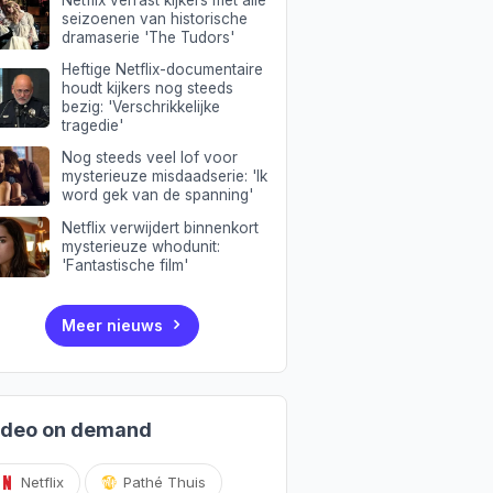
Netflix verrast kijkers met alle
seizoenen van historische
dramaserie 'The Tudors'
Heftige Netflix-documentaire
houdt kijkers nog steeds
bezig: 'Verschrikkelijke
tragedie'
Nog steeds veel lof voor
mysterieuze misdaadserie: 'Ik
word gek van de spanning'
Netflix verwijdert binnenkort
mysterieuze whodunit:
'Fantastische film'
Meer nieuws
ideo on demand
Netflix
Pathé Thuis