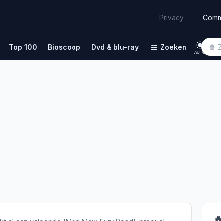
Comm
Privacy
Top 100
Bioscoop
Dvd & blu-ray
Zoeken
AUTO
