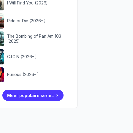
I Will Find You (2026)
Ride or Die (2026– )
The Bombing of Pan Am 103
(2025)
G.I.G.N (2026– )
Furious (2026– )
Meer populaire series