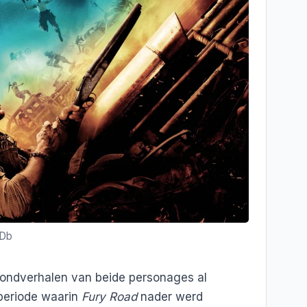
MDb
rgrondverhalen van beide personages al
periode waarin
Fury Road
nader werd