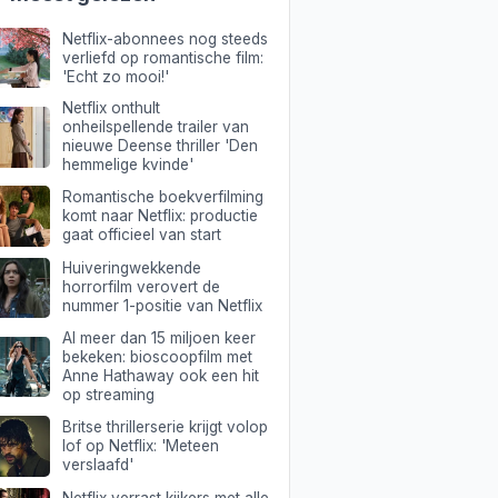
Netflix-abonnees nog steeds
verliefd op romantische film:
'Echt zo mooi!'
Netflix onthult
onheilspellende trailer van
nieuwe Deense thriller 'Den
hemmelige kvinde'
Romantische boekverfilming
komt naar Netflix: productie
gaat officieel van start
Huiveringwekkende
horrorfilm verovert de
nummer 1-positie van Netflix
Al meer dan 15 miljoen keer
bekeken: bioscoopfilm met
Anne Hathaway ook een hit
op streaming
Britse thrillerserie krijgt volop
lof op Netflix: 'Meteen
verslaafd'