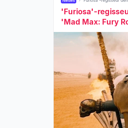
'Furiosa'-regisseur de
Nieuws
'Furiosa'-regisse
'Mad Max: Fury R