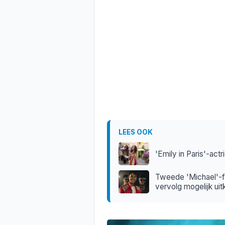
LEES OOK
'Emily in Paris'-act
Tweede 'Michael'-fil
vervolg mogelijk ui