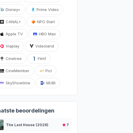
Disney+
Prime Video
CANAL+
NPO Start
Apple TV
HBO Max
Viaplay
Videoland
Cinetree
Film1
CineMember
Picl
SkyShowtime
MUBI
aatste beoordelingen
The Last House (2026)
7