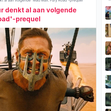
nkt al aan volgende 'Mad Max: Fury Road'-prequel
ur denkt al aan volgende
oad'-prequel