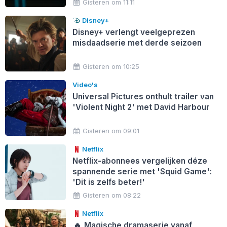
Gisteren om 11:11
Disney+
Disney+ verlengt veelgeprezen
misdaadserie met derde seizoen
Gisteren om 10:25
Video's
Universal Pictures onthult trailer van
'Violent Night 2' met David Harbour
Gisteren om 09:01
Netflix
Netflix-abonnees vergelijken déze
spannende serie met 'Squid Game':
'Dit is zelfs beter!'
Gisteren om 08:22
Netflix
🔥
Magische dramaserie vanaf