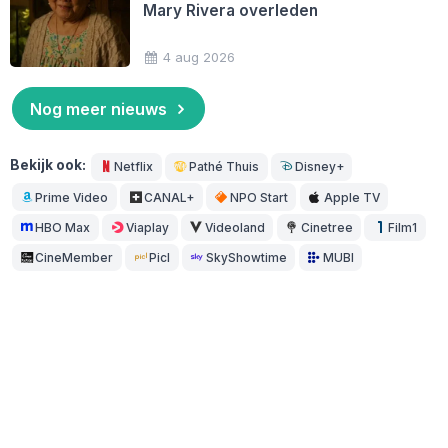
Mary Rivera overleden
4 aug 2026
Nog meer nieuws
Bekijk ook:
Netflix
Pathé Thuis
Disney+
Prime Video
CANAL+
NPO Start
Apple TV
HBO Max
Viaplay
Videoland
Cinetree
Film1
CineMember
Picl
SkyShowtime
MUBI