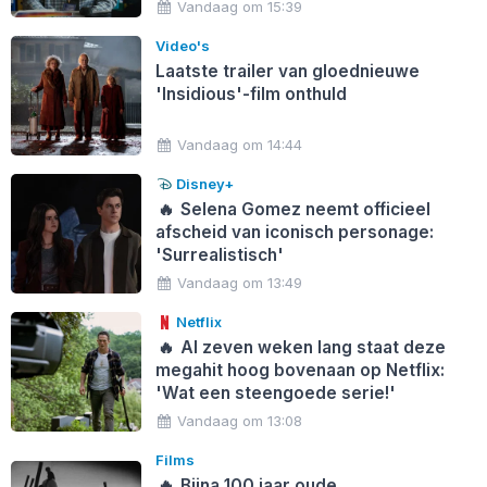
Vandaag om 15:39
Video's
Laatste trailer van gloednieuwe
'Insidious'-film onthuld
Vandaag om 14:44
Disney+
🔥
Selena Gomez neemt officieel
afscheid van iconisch personage:
'Surrealistisch'
Vandaag om 13:49
Netflix
🔥
Al zeven weken lang staat deze
megahit hoog bovenaan op Netflix:
'Wat een steengoede serie!'
Vandaag om 13:08
Films
🔥
Bijna 100 jaar oude