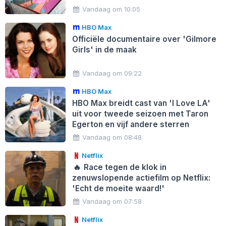
Vandaag om 10:05
HBO Max
Officiële documentaire over 'Gilmore
Girls' in de maak
Vandaag om 09:22
HBO Max
HBO Max breidt cast van 'I Love LA'
uit voor tweede seizoen met Taron
Egerton en vijf andere sterren
Vandaag om 08:48
Netflix
🔥
Race tegen de klok in
zenuwslopende actiefilm op Netflix:
'Echt de moeite waard!'
Vandaag om 07:58
Netflix