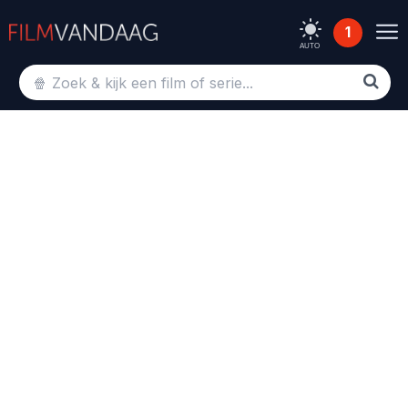
1
AUTO