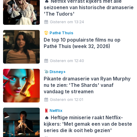
🔥
Netflix verrast kijkers met alle
seizoenen van historische dramaserie
'The Tudors'
Gisteren om 13:24
Pathé Thuis
De top 10 populairste films nu op
Pathé Thuis (week 32, 2026)
Gisteren om 12:40
Disney+
Pikante dramaserie van Ryan Murphy
nu te zien: 'The Shards' vanaf
vandaag te streamen
Gisteren om 12:01
Netflix
🔥
Heftige miniserie raakt Netflix-
kijkers: 'Met gemak een van de beste
series die ik ooit heb gezien'