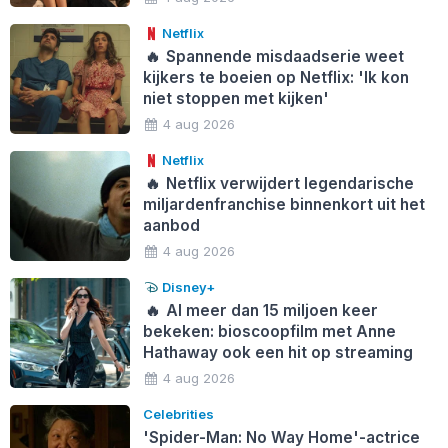
Netflix
🔥
Spannende misdaadserie weet
kijkers te boeien op Netflix: 'Ik kon
niet stoppen met kijken'
4 aug 2026
Netflix
🔥
Netflix verwijdert legendarische
miljardenfranchise binnenkort uit het
aanbod
4 aug 2026
Disney+
🔥
Al meer dan 15 miljoen keer
bekeken: bioscoopfilm met Anne
Hathaway ook een hit op streaming
4 aug 2026
Celebrities
'Spider-Man: No Way Home'-actrice