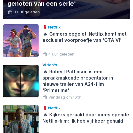
genoten van een serie'
3 uur geleden
Netflix
🔥
Gamers opgelet: Netflix komt met
exclusief voorproefje van 'GTA VI'
4 uur geleden
Video's
🔥
Robert Pattinson is een
spraakmakende presentator in
nieuwe trailer van A24-film
'Primetime'
Vandaag om 16:31
Netflix
🔥
Kijkers geraakt door meeslepende
Netflix-film: 'Ik heb vijf keer gehuild'