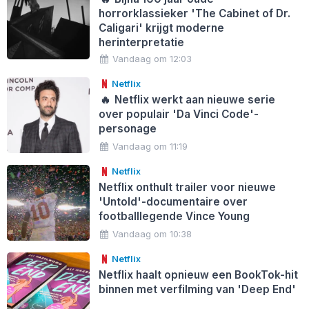
horrorklassieker 'The Cabinet of Dr.
Caligari' krijgt moderne
herinterpretatie
Vandaag om 12:03
Netflix
🔥
Netflix werkt aan nieuwe serie
over populair 'Da Vinci Code'-
personage
Vandaag om 11:19
Netflix
Netflix onthult trailer voor nieuwe
'Untold'-documentaire over
footballlegende Vince Young
Vandaag om 10:38
Netflix
Netflix haalt opnieuw een BookTok-hit
binnen met verfilming van 'Deep End'