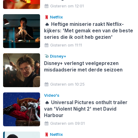
Gisteren om 12:01
Netflix
🔥
Heftige miniserie raakt Netflix-
kijkers: 'Met gemak een van de beste
series die ik ooit heb gezien'
Gisteren om 11:11
Disney+
Disney+ verlengt veelgeprezen
misdaadserie met derde seizoen
Gisteren om 10:25
Video's
🔥
Universal Pictures onthult trailer
van 'Violent Night 2' met David
Harbour
Gisteren om 09:01
Netflix