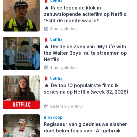
Netflix
🔥
Race tegen de klok in
zenuwslopende actiefilm op Netflix:
'Echt de moeite waard!'
3 uur geleden
Netflix
🔥
Derde seizoen van 'My Life with
the Walter Boys' nu te streamen op
Netflix
4 uur geleden
Netflix
🔥
De top 10 populairste films &
series nu op Netflix (week 32, 2026)
Gisteren om 18:51
Bioscoop
Regisseur van gloednieuwe slasher
doet bekentenis over AI-gebruik