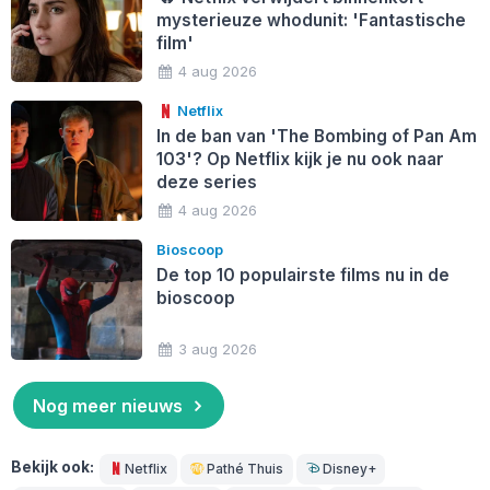
mysterieuze whodunit: 'Fantastische
film'
4 aug 2026
Netflix
In de ban van 'The Bombing of Pan Am
103'? Op Netflix kijk je nu ook naar
deze series
4 aug 2026
Bioscoop
De top 10 populairste films nu in de
bioscoop
3 aug 2026
Nog meer nieuws
Bekijk ook:
Netflix
Pathé Thuis
Disney+