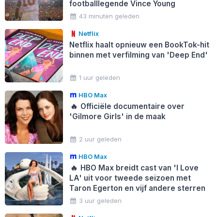
footballlegende Vince Young
43 minuten geleden
Netflix
Netflix haalt opnieuw een BookTok-hit
binnen met verfilming van 'Deep End'
1 uur geleden
HBO Max
🔥
Officiële documentaire over
'Gilmore Girls' in de maak
2 uur geleden
HBO Max
🔥
HBO Max breidt cast van 'I Love
LA' uit voor tweede seizoen met
Taron Egerton en vijf andere sterren
3 uur geleden