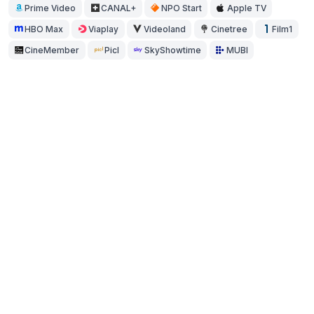
Prime Video
CANAL+
NPO Start
Apple TV
HBO Max
Viaplay
Videoland
Cinetree
Film1
CineMember
Picl
SkyShowtime
MUBI