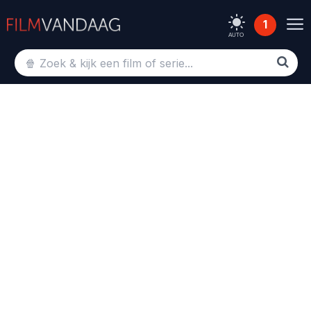
1
AUTO