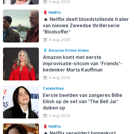
4 aug 2026
Netflix
🔥
Netflix deelt bloedstollende trailer
van nieuwe Zweedse thrillerserie
'Blodsoffer'
4 aug 2026
Amazon Prime Video
Amazon komt met eerste
improvisatie-sitcom van 'Friends'-
bedenker Marta Kauffman
4 aug 2026
Celebrities
Eerste beelden van zangeres Billie
Eilish op de set van 'The Bell Jar'
duiken op
4 aug 2026
Netflix
🔥
Netflix verwijdert binnenkort