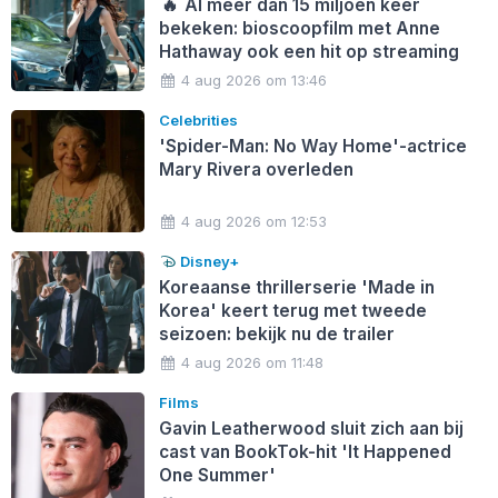
🔥
Al meer dan 15 miljoen keer
bekeken: bioscoopfilm met Anne
Hathaway ook een hit op streaming
4 aug 2026 om 13:46
Celebrities
'Spider-Man: No Way Home'-actrice
Mary Rivera overleden
4 aug 2026 om 12:53
Disney+
Koreaanse thrillerserie 'Made in
Korea' keert terug met tweede
seizoen: bekijk nu de trailer
4 aug 2026 om 11:48
Films
Gavin Leatherwood sluit zich aan bij
cast van BookTok-hit 'It Happened
One Summer'