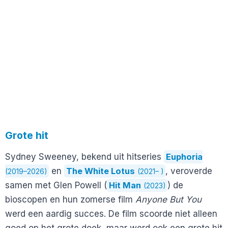
Grote hit
Sydney Sweeney, bekend uit hitseries
Euphoria
en
The White Lotus
, veroverde
(2019–2026)
(2021– )
samen met Glen Powell (
Hit Man
) de
(2023)
bioscopen en hun zomerse film
Anyone But You
werd een aardig succes. De film scoorde niet alleen
goed op het grote doek, maar werd ook een grote hit