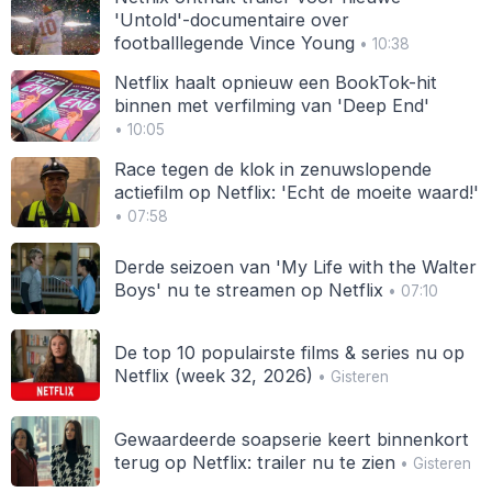
'Untold'-documentaire over
footballlegende Vince Young
• 10:38
Netflix haalt opnieuw een BookTok-hit
binnen met verfilming van 'Deep End'
• 10:05
Race tegen de klok in zenuwslopende
actiefilm op Netflix: 'Echt de moeite waard!'
• 07:58
Derde seizoen van 'My Life with the Walter
Boys' nu te streamen op Netflix
• 07:10
De top 10 populairste films & series nu op
Netflix (week 32, 2026)
• Gisteren
Gewaardeerde soapserie keert binnenkort
terug op Netflix: trailer nu te zien
• Gisteren