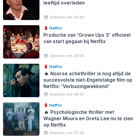
leeftijd overleden
Gisteren om 09:40
Netflix
Productie van 'Grown Ups 3' officieel
van start gegaan bij Netflix
Gisteren om 09:05
Netflix
🔥
Noorse actiethriller is nog altijd de
succesvolste niet-Engelstalige film op
Netflix: 'Verbazingwekkend'
Gisteren om 08:19
Netflix
🔥
Psychologische thriller met
Wagner Moura en Greta Lee nu te zien
op Netflix
Gisteren om 07:30