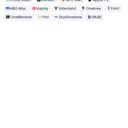
HBO Max
Viaplay
Videoland
Cinetree
Film1
CineMember
Picl
SkyShowtime
MUBI