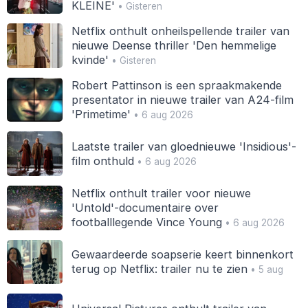
KLEINE'
• Gisteren
Netflix onthult onheilspellende trailer van
nieuwe Deense thriller 'Den hemmelige
kvinde'
• Gisteren
Robert Pattinson is een spraakmakende
presentator in nieuwe trailer van A24-film
'Primetime'
• 6 aug 2026
Laatste trailer van gloednieuwe 'Insidious'-
film onthuld
• 6 aug 2026
Netflix onthult trailer voor nieuwe
'Untold'-documentaire over
footballlegende Vince Young
• 6 aug 2026
Gewaardeerde soapserie keert binnenkort
terug op Netflix: trailer nu te zien
• 5 aug