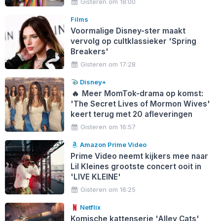
Gisteren om 18:00
Films
Voormalige Disney-ster maakt
vervolg op cultklassieker 'Spring
Breakers'
Gisteren om 17:28
Disney+
🔥
Meer MomTok-drama op komst:
'The Secret Lives of Mormon Wives'
keert terug met 20 afleveringen
Gisteren om 16:57
Amazon Prime Video
Prime Video neemt kijkers mee naar
Lil Kleines grootste concert ooit in
'LIVE KLEINE'
Gisteren om 16:25
Netflix
Komische kattenserie 'Alley Cats'