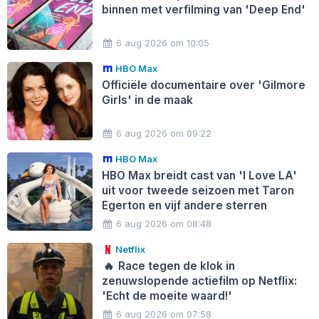
binnen met verfilming van 'Deep End'
6 aug 2026 om 10:05
HBO Max
Officiële documentaire over 'Gilmore
Girls' in de maak
6 aug 2026 om 09:22
HBO Max
HBO Max breidt cast van 'I Love LA'
uit voor tweede seizoen met Taron
Egerton en vijf andere sterren
6 aug 2026 om 08:48
Netflix
🔥
Race tegen de klok in
zenuwslopende actiefilm op Netflix:
'Echt de moeite waard!'
6 aug 2026 om 07:58