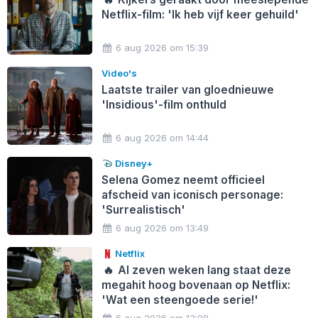
Netflix-film: 'Ik heb vijf keer gehuild'
6 aug 2026 om 15:39
Video's
Laatste trailer van gloednieuwe
'Insidious'-film onthuld
6 aug 2026 om 14:44
Disney+
Selena Gomez neemt officieel
afscheid van iconisch personage:
'Surrealistisch'
6 aug 2026 om 13:49
Netflix
🔥
Al zeven weken lang staat deze
megahit hoog bovenaan op Netflix:
'Wat een steengoede serie!'