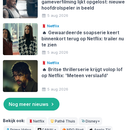
gameverfilming lijkt opgelost: nieuwe
hoofdrolspeler in beeld
5 aug 2026
Netflix
🔥
Gewaardeerde soapserie keert
binnenkort terug op Netflix: trailer nu
te zien
5 aug 2026
Netflix
🔥
Britse thrillerserie krijgt volop lof
op Netflix: 'Meteen verslaafd'
5 aug 2026
Nog meer nieuws
Bekijk ook:
Netflix
Pathé Thuis
Disney+
Prime Video
CANAL+
NPO Start
Apple TV