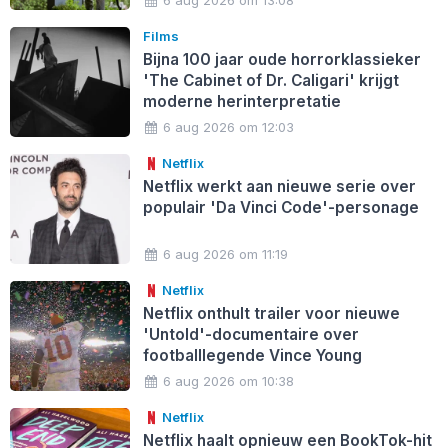
6 aug 2026 om 13:08
Films
Bijna 100 jaar oude horrorklassieker
'The Cabinet of Dr. Caligari' krijgt
moderne herinterpretatie
6 aug 2026 om 12:03
Netflix
Netflix werkt aan nieuwe serie over
populair 'Da Vinci Code'-personage
6 aug 2026 om 11:19
Netflix
Netflix onthult trailer voor nieuwe
'Untold'-documentaire over
footballlegende Vince Young
6 aug 2026 om 10:38
Netflix
Netflix haalt opnieuw een BookTok-hit