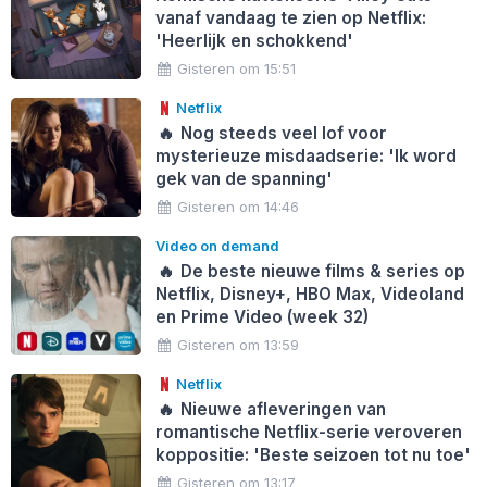
vanaf vandaag te zien op Netflix:
'Heerlijk en schokkend'
Gisteren om 15:51
Netflix
🔥
Nog steeds veel lof voor
mysterieuze misdaadserie: 'Ik word
gek van de spanning'
Gisteren om 14:46
Video on demand
🔥
De beste nieuwe films & series op
Netflix, Disney+, HBO Max, Videoland
en Prime Video (week 32)
Gisteren om 13:59
Netflix
🔥
Nieuwe afleveringen van
romantische Netflix-serie veroveren
koppositie: 'Beste seizoen tot nu toe'
Gisteren om 13:17