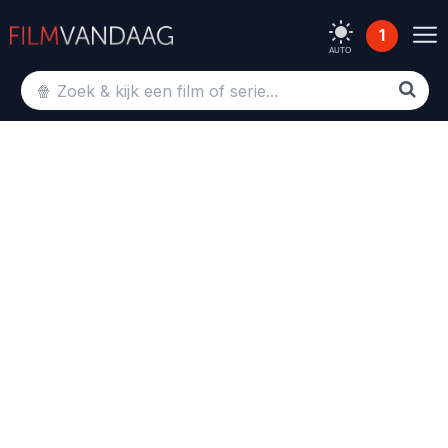
1
AUTO