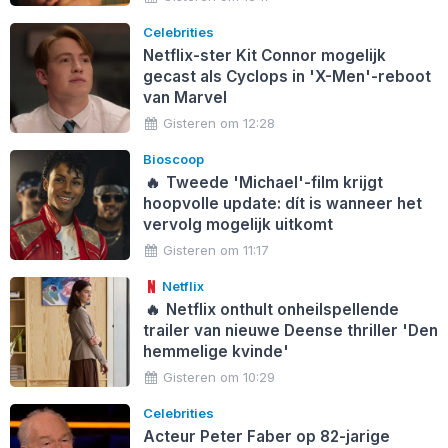
Celebrities
Netflix-ster Kit Connor mogelijk
gecast als Cyclops in 'X-Men'-reboot
van Marvel
Gisteren om 12:28
Bioscoop
🔥
Tweede 'Michael'-film krijgt
hoopvolle update: dít is wanneer het
vervolg mogelijk uitkomt
Gisteren om 11:17
Netflix
🔥
Netflix onthult onheilspellende
trailer van nieuwe Deense thriller 'Den
hemmelige kvinde'
Gisteren om 10:29
Celebrities
Acteur Peter Faber op 82-jarige