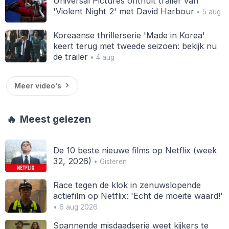
Universal Pictures onthult trailer van
'Violent Night 2' met David Harbour
• 5 aug
Koreaanse thrillerserie 'Made in Korea'
keert terug met tweede seizoen: bekijk nu
de trailer
• 4 aug
Meer video's
🔥
Meest gelezen
De 10 beste nieuwe films op Netflix (week
32, 2026)
• Gisteren
Race tegen de klok in zenuwslopende
actiefilm op Netflix: 'Echt de moeite waard!'
• 6 aug 2026
Spannende misdaadserie weet kijkers te