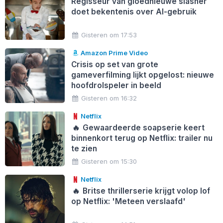
Regisseur van gloednieuwe slasher
doet bekentenis over AI-gebruik
Gisteren om 17:53
Amazon Prime Video
Crisis op set van grote
gameverfilming lijkt opgelost: nieuwe
hoofdrolspeler in beeld
Gisteren om 16:32
Netflix
🔥
Gewaardeerde soapserie keert
binnenkort terug op Netflix: trailer nu
te zien
Gisteren om 15:30
Netflix
🔥
Britse thrillerserie krijgt volop lof
op Netflix: 'Meteen verslaafd'