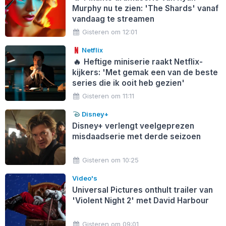
Murphy nu te zien: 'The Shards' vanaf
vandaag te streamen
Gisteren om 12:01
Netflix
🔥
Heftige miniserie raakt Netflix-
kijkers: 'Met gemak een van de beste
series die ik ooit heb gezien'
Gisteren om 11:11
Disney+
Disney+ verlengt veelgeprezen
misdaadserie met derde seizoen
Gisteren om 10:25
Video's
Universal Pictures onthult trailer van
'Violent Night 2' met David Harbour
Gisteren om 09:01