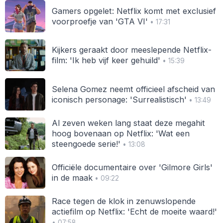
Gamers opgelet: Netflix komt met exclusief
voorproefje van 'GTA VI'
• 17:31
Kijkers geraakt door meeslepende Netflix-
film: 'Ik heb vijf keer gehuild'
• 15:39
Selena Gomez neemt officieel afscheid van
iconisch personage: 'Surrealistisch'
• 13:49
Al zeven weken lang staat deze megahit
hoog bovenaan op Netflix: 'Wat een
steengoede serie!'
• 13:08
Officiële documentaire over 'Gilmore Girls'
in de maak
• 09:22
Race tegen de klok in zenuwslopende
actiefilm op Netflix: 'Echt de moeite waard!'
• 07:58