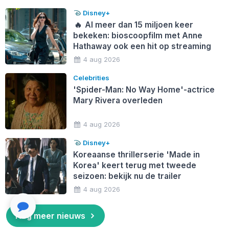
Disney+
🔥
Al meer dan 15 miljoen keer
bekeken: bioscoopfilm met Anne
Hathaway ook een hit op streaming
4 aug 2026
Celebrities
'Spider-Man: No Way Home'-actrice
Mary Rivera overleden
4 aug 2026
Disney+
Koreaanse thrillerserie 'Made in
Korea' keert terug met tweede
seizoen: bekijk nu de trailer
4 aug 2026
Nog meer nieuws