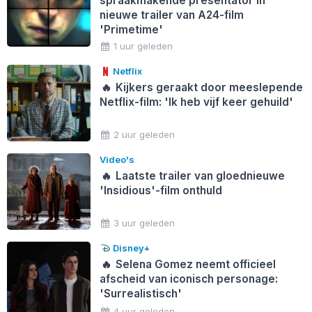
spraakmakende presentator in
nieuwe trailer van A24-film
'Primetime'
1 uur geleden
Netflix
🔥
Kijkers geraakt door meeslepende
Netflix-film: 'Ik heb vijf keer gehuild'
2 uur geleden
Video's
🔥
Laatste trailer van gloednieuwe
'Insidious'-film onthuld
3 uur geleden
Disney+
🔥
Selena Gomez neemt officieel
afscheid van iconisch personage:
'Surrealistisch'
4 uur geleden