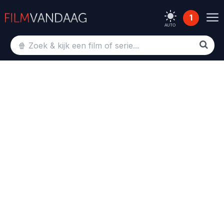
1
AUTO