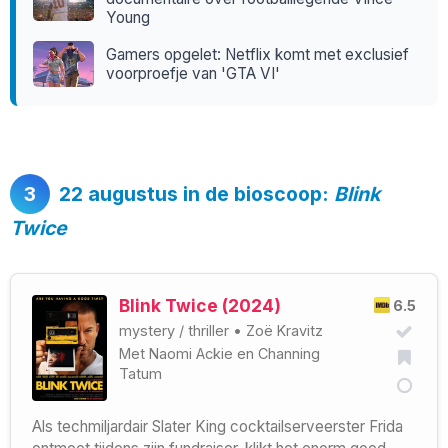
Young
Gamers opgelet: Netflix komt met exclusief
voorproefje van 'GTA VI'
3
22 augustus in de bioscoop:
Blink
Twice
Blink Twice (2024)
6.5
mystery
/
thriller
•
Zoë Kravitz
Met
Naomi Ackie
en
Channing
Tatum
Als techmiljardair Slater King cocktailserveerster Frida