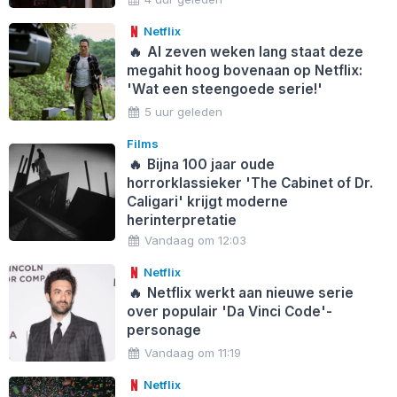
Netflix
🔥
Al zeven weken lang staat deze
megahit hoog bovenaan op Netflix:
'Wat een steengoede serie!'
5 uur geleden
Films
🔥
Bijna 100 jaar oude
horrorklassieker 'The Cabinet of Dr.
Caligari' krijgt moderne
herinterpretatie
Vandaag om 12:03
Netflix
🔥
Netflix werkt aan nieuwe serie
over populair 'Da Vinci Code'-
personage
Vandaag om 11:19
Netflix