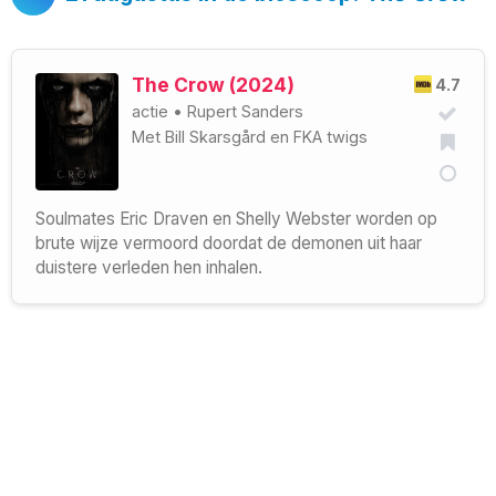
The Crow (2024)
4.7
actie
•
Rupert Sanders
Met
Bill Skarsgård
en
FKA twigs
Soulmates Eric Draven en Shelly Webster worden op
brute wijze vermoord doordat de demonen uit haar
duistere verleden hen inhalen.