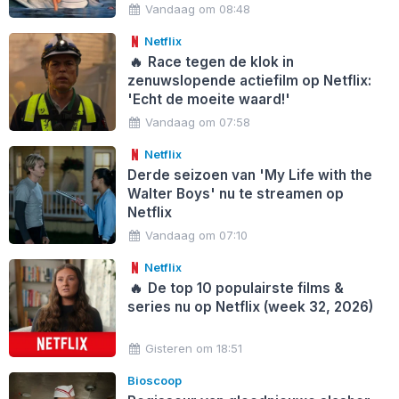
Vandaag om 08:48
Netflix
🔥
Race tegen de klok in
zenuwslopende actiefilm op Netflix:
'Echt de moeite waard!'
Vandaag om 07:58
Netflix
Derde seizoen van 'My Life with the
Walter Boys' nu te streamen op
Netflix
Vandaag om 07:10
Netflix
🔥
De top 10 populairste films &
series nu op Netflix (week 32, 2026)
Gisteren om 18:51
Bioscoop