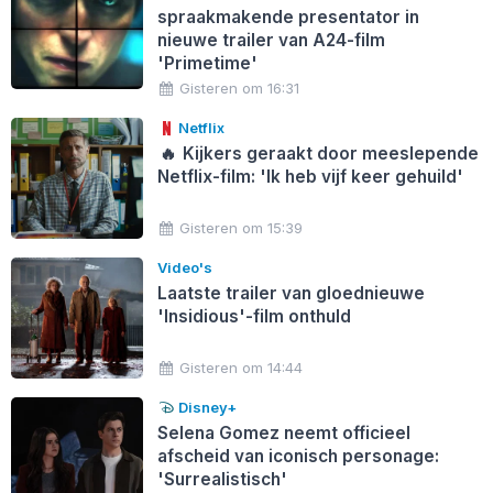
spraakmakende presentator in
nieuwe trailer van A24-film
'Primetime'
Gisteren om 16:31
Netflix
🔥
Kijkers geraakt door meeslepende
Netflix-film: 'Ik heb vijf keer gehuild'
Gisteren om 15:39
Video's
Laatste trailer van gloednieuwe
'Insidious'-film onthuld
Gisteren om 14:44
Disney+
Selena Gomez neemt officieel
afscheid van iconisch personage:
'Surrealistisch'