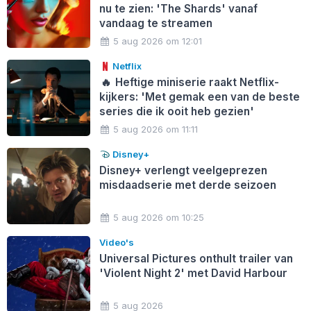
nu te zien: 'The Shards' vanaf
vandaag te streamen
5 aug 2026 om 12:01
Netflix
🔥
Heftige miniserie raakt Netflix-
kijkers: 'Met gemak een van de beste
series die ik ooit heb gezien'
5 aug 2026 om 11:11
Disney+
Disney+ verlengt veelgeprezen
misdaadserie met derde seizoen
5 aug 2026 om 10:25
Video's
Universal Pictures onthult trailer van
'Violent Night 2' met David Harbour
5 aug 2026