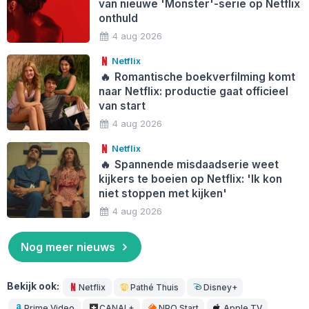
van nieuwe 'Monster'-serie op Netflix
onthuld
4 aug 2026
Netflix
🔥
Romantische boekverfilming komt
naar Netflix: productie gaat officieel
van start
4 aug 2026
Netflix
🔥
Spannende misdaadserie weet
kijkers te boeien op Netflix: 'Ik kon
niet stoppen met kijken'
4 aug 2026
Nog meer nieuws
Bekijk ook:
Netflix
Pathé Thuis
Disney+
Prime Video
CANAL+
NPO Start
Apple TV