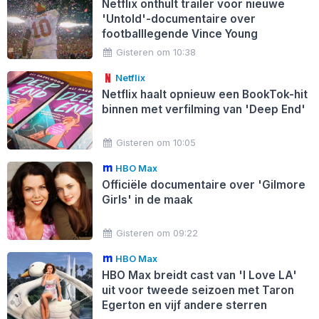
Netflix onthult trailer voor nieuwe
'Untold'-documentaire over
footballlegende Vince Young
Gisteren om 10:38
Netflix
Netflix haalt opnieuw een BookTok-hit
binnen met verfilming van 'Deep End'
Gisteren om 10:05
HBO Max
Officiële documentaire over 'Gilmore
Girls' in de maak
Gisteren om 09:22
HBO Max
HBO Max breidt cast van 'I Love LA'
uit voor tweede seizoen met Taron
Egerton en vijf andere sterren