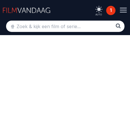
1
AUTO