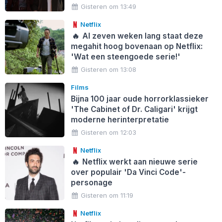
Gisteren om 13:49
Netflix
🔥
Al zeven weken lang staat deze
megahit hoog bovenaan op Netflix:
'Wat een steengoede serie!'
Gisteren om 13:08
Films
Bijna 100 jaar oude horrorklassieker
'The Cabinet of Dr. Caligari' krijgt
moderne herinterpretatie
Gisteren om 12:03
Netflix
🔥
Netflix werkt aan nieuwe serie
over populair 'Da Vinci Code'-
personage
Gisteren om 11:19
Netflix