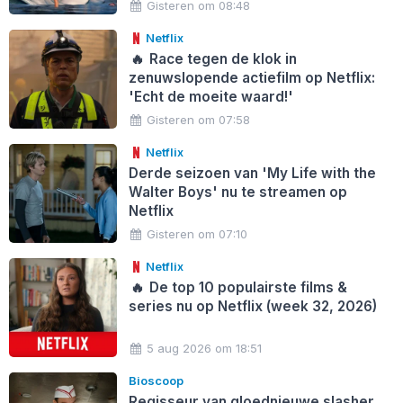
Gisteren om 08:48
Netflix
🔥
Race tegen de klok in
zenuwslopende actiefilm op Netflix:
'Echt de moeite waard!'
Gisteren om 07:58
Netflix
Derde seizoen van 'My Life with the
Walter Boys' nu te streamen op
Netflix
Gisteren om 07:10
Netflix
🔥
De top 10 populairste films &
series nu op Netflix (week 32, 2026)
5 aug 2026 om 18:51
Bioscoop
Regisseur van gloednieuwe slasher