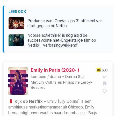
LEES OOK
Productie van 'Grown Ups 3' officieel van
start gegaan bij Netflix
Noorse actiethriller is nog altijd de
succesvolste niet-Engelstalige film op
Netflix: 'Verbazingwekkend'
Emily in Paris (2020‑ )
6.8
komedie
/
drama
•
Darren Star
Met
Lily Collins
en
Philippine Leroy-
Beaulieu
Kijk op Netflix
• Emily (Lily Collins) is een
ambitieuze marketingmanager uit Chicago. Emily
bemachtigt onverwachts haar droombaan in Parijs