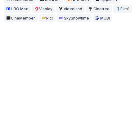
HBO Max
Viaplay
Videoland
Cinetree
Film1
CineMember
Picl
SkyShowtime
MUBI