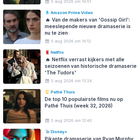
5 aug 2026 om 14:51
Amazon Prime Video
🔥
Van de makers van 'Gossip Girl':
meeslepende nieuwe dramaserie is
nu te zien
5 aug 2026 om 14:12
Netflix
🔥
Netflix verrast kijkers met alle
seizoenen van historische dramaserie
'The Tudors'
5 aug 2026 om 13:24
Pathé Thuis
De top 10 populairste films nu op
Pathé Thuis (week 32, 2026)
5 aug 2026 om 12:40
Disney+
Pikante dramaserie van Ryan Murphy