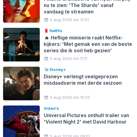
nu te zien: 'The Shards' vanaf
vandaag te streamen
5 aug 2026 om 12:01
Netflix
🔥
Heftige miniserie raakt Netflix-
kijkers: 'Met gemak een van de beste
series die ik ooit heb gezien'
5 aug 2026 om 11:11
Disney+
Disney+ verlengt veelgeprezen
misdaadserie met derde seizoen
5 aug 2026 om 10:25
Video's
Universal Pictures onthult trailer van
'Violent Night 2' met David Harbour
5 aug 2026 om 09:01