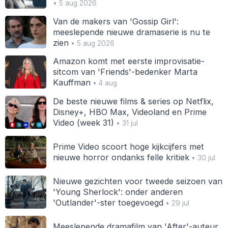
• 5 aug 2026
Van de makers van 'Gossip Girl':
meeslepende nieuwe dramaserie is nu te
zien
• 5 aug 2026
Amazon komt met eerste improvisatie-
sitcom van 'Friends'-bedenker Marta
Kauffman
• 4 aug
De beste nieuwe films & series op Netflix,
Disney+, HBO Max, Videoland en Prime
Video (week 31)
• 31 jul
Prime Video scoort hoge kijkcijfers met
nieuwe horror ondanks felle kritiek
• 30 jul
Nieuwe gezichten voor tweede seizoen van
'Young Sherlock': onder anderen
'Outlander'-ster toegevoegd
• 29 jul
Meeslepende dramafilm van 'After'-auteur