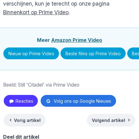
verschijnen, kun je terecht op onze pagina
Binnenkort op Prime Video
.
Meer
Amazon Prime Video
Nieuw op Prime Video
Beste films op Prime Video
Bes
Beeld: Still 'Citadel' via Prime Video
Reacties
Volg ons op Google Nieuws
Vorig artikel
Volgend artikel
Deel dit artikel