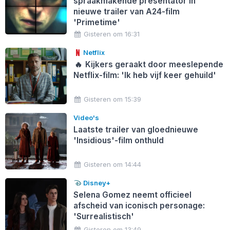
spraakmakende presentator in
nieuwe trailer van A24-film
'Primetime'
Gisteren om 16:31
Netflix
🔥
Kijkers geraakt door meeslepende
Netflix-film: 'Ik heb vijf keer gehuild'
Gisteren om 15:39
Video's
Laatste trailer van gloednieuwe
'Insidious'-film onthuld
Gisteren om 14:44
Disney+
Selena Gomez neemt officieel
afscheid van iconisch personage:
'Surrealistisch'
Gisteren om 13:49