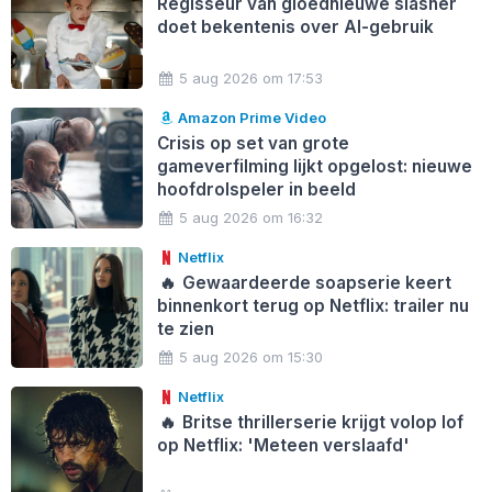
Regisseur van gloednieuwe slasher
doet bekentenis over AI-gebruik
5 aug 2026 om 17:53
Amazon Prime Video
Crisis op set van grote
gameverfilming lijkt opgelost: nieuwe
hoofdrolspeler in beeld
5 aug 2026 om 16:32
Netflix
🔥
Gewaardeerde soapserie keert
binnenkort terug op Netflix: trailer nu
te zien
5 aug 2026 om 15:30
Netflix
🔥
Britse thrillerserie krijgt volop lof
op Netflix: 'Meteen verslaafd'