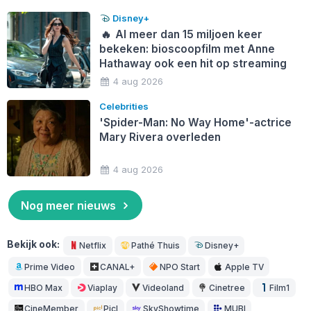
Disney+
🔥
Al meer dan 15 miljoen keer
bekeken: bioscoopfilm met Anne
Hathaway ook een hit op streaming
4 aug 2026
Celebrities
'Spider-Man: No Way Home'-actrice
Mary Rivera overleden
4 aug 2026
Nog meer nieuws
Bekijk ook:
Netflix
Pathé Thuis
Disney+
Prime Video
CANAL+
NPO Start
Apple TV
HBO Max
Viaplay
Videoland
Cinetree
Film1
CineMember
Picl
SkyShowtime
MUBI