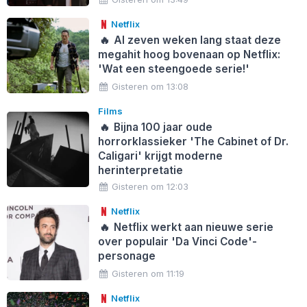
Netflix
🔥
Al zeven weken lang staat deze
megahit hoog bovenaan op Netflix:
'Wat een steengoede serie!'
Gisteren om 13:08
Films
🔥
Bijna 100 jaar oude
horrorklassieker 'The Cabinet of Dr.
Caligari' krijgt moderne
herinterpretatie
Gisteren om 12:03
Netflix
🔥
Netflix werkt aan nieuwe serie
over populair 'Da Vinci Code'-
personage
Gisteren om 11:19
Netflix