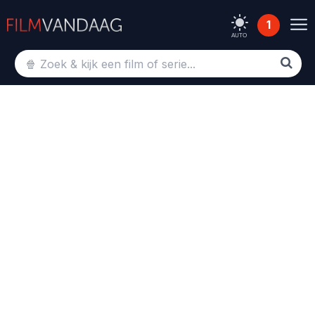
1
AUTO