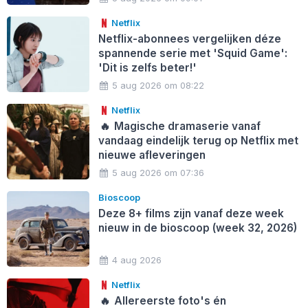
Netflix
Netflix-abonnees vergelijken déze
spannende serie met 'Squid Game':
'Dit is zelfs beter!'
5 aug 2026 om 08:22
Netflix
🔥
Magische dramaserie vanaf
vandaag eindelijk terug op Netflix met
nieuwe afleveringen
5 aug 2026 om 07:36
Bioscoop
Deze 8+ films zijn vanaf deze week
nieuw in de bioscoop (week 32, 2026)
4 aug 2026
Netflix
🔥
Allereerste foto's én