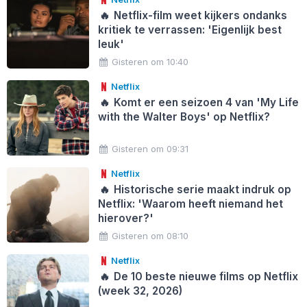
🔥
Netflix-film weet kijkers ondanks
kritiek te verrassen: 'Eigenlijk best
leuk'
Gisteren om 10:40
Netflix
🔥
Komt er een seizoen 4 van 'My Life
with the Walter Boys' op Netflix?
Gisteren om 09:31
Netflix
🔥
Historische serie maakt indruk op
Netflix: 'Waarom heeft niemand het
hierover?'
Gisteren om 08:10
Netflix
🔥
De 10 beste nieuwe films op Netflix
(week 32, 2026)