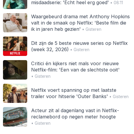
misdaadserie: 'Echt heel erg goed'
• 08:11
Waargebeurd drama met Anthony Hopkins
valt in de smaak op Netflix: 'Beste film die
ik in jaren heb gezien'
• Gisteren
Dit zijn de 5 beste nieuwe series op Netflix
(week 32, 2026)
• Gisteren
Critici én kijkers niet mals voor nieuwe
Netflix-film: 'Een van de slechtste ooit'
• Gisteren
Netflix voert spanning op met laatste
trailer voor hitserie 'Outer Banks'
• Gisteren
Acteur zit al dagenlang vast in Netflix-
reclamebord op negen meter hoogte
• Gisteren