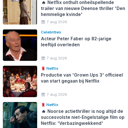
🔥
Netflix onthult onheilspellende
trailer van nieuwe Deense thriller 'Den
hemmelige kvinde'
7 aug 2026
Celebrities
Acteur Peter Faber op 82-jarige
leeftijd overleden
7 aug 2026
Netflix
Productie van 'Grown Ups 3' officieel
van start gegaan bij Netflix
7 aug 2026
Netflix
🔥
Noorse actiethriller is nog altijd de
succesvolste niet-Engelstalige film op
Netflix: 'Verbazingwekkend'