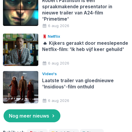
Robert Pattinson is een
spraakmakende presentator in
nieuwe trailer van A24-film
'Primetime'
6 aug 2026
Netflix
🔥
Kijkers geraakt door meeslepende
Netflix-film: 'Ik heb vijf keer gehuild'
6 aug 2026
Video's
Laatste trailer van gloednieuwe
'Insidious'-film onthuld
6 aug 2026
Nog meer nieuws