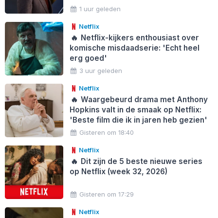
1 uur geleden
Netflix
🔥
Netflix-kijkers enthousiast over
komische misdaadserie: 'Echt heel
erg goed'
3 uur geleden
Netflix
🔥
Waargebeurd drama met Anthony
Hopkins valt in de smaak op Netflix:
'Beste film die ik in jaren heb gezien'
Gisteren om 18:40
Netflix
🔥
Dit zijn de 5 beste nieuwe series
op Netflix (week 32, 2026)
Gisteren om 17:29
Netflix