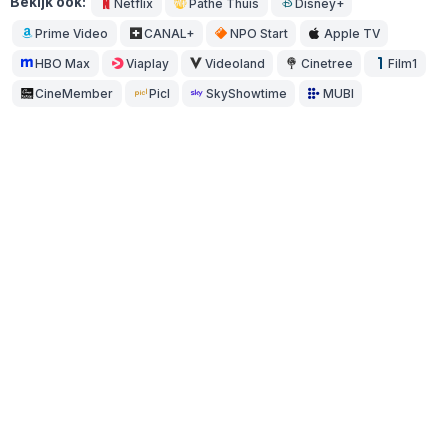
Bekijk ook:
Netflix
Pathé Thuis
Disney+
Prime Video
CANAL+
NPO Start
Apple TV
HBO Max
Viaplay
Videoland
Cinetree
Film1
CineMember
Picl
SkyShowtime
MUBI