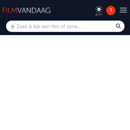
1
AUTO