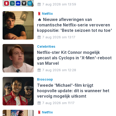
7 aug 2026 om 13:59
Netflix
🔥
Nieuwe afleveringen van
romantische Netflix-serie veroveren
koppositie: 'Beste seizoen tot nu toe'
7 aug 2026 om 13:17
Celebrities
Netflix-ster Kit Connor mogelijk
gecast als Cyclops in 'X-Men'-reboot
van Marvel
7 aug 2026 om 12:28
Bioscoop
Tweede 'Michael'-film krijgt
hoopvolle update: dít is wanneer het
vervolg mogelijk uitkomt
7 aug 2026 om 11:17
Netflix