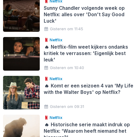
Netflix
Sunny Chandler volgende week op
Netflix: alles over 'Don't Say Good
Luck'
Gisteren om 11:45
Netflix
🔥
Netflix-film weet kijkers ondanks
kritiek te verrassen: 'Eigenlijk best
leuk'
Gisteren om 10:40
Netflix
🔥
Komt er een seizoen 4 van 'My Life
with the Walter Boys' op Netflix?
Gisteren om 09:31
Netflix
🔥
Historische serie maakt indruk op
Netflix: 'Waarom heeft niemand het