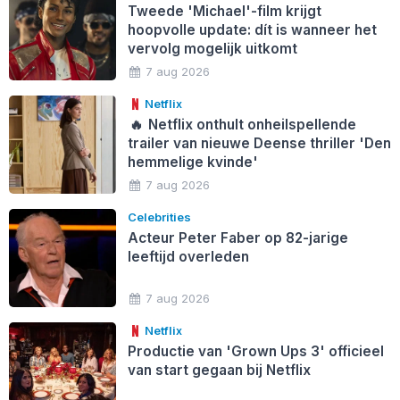
Tweede 'Michael'-film krijgt
hoopvolle update: dít is wanneer het
vervolg mogelijk uitkomt
7 aug 2026
Netflix
🔥
Netflix onthult onheilspellende
trailer van nieuwe Deense thriller 'Den
hemmelige kvinde'
7 aug 2026
Celebrities
Acteur Peter Faber op 82-jarige
leeftijd overleden
7 aug 2026
Netflix
Productie van 'Grown Ups 3' officieel
van start gegaan bij Netflix