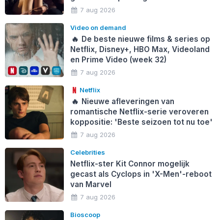
7 aug 2026
Video on demand
🔥
De beste nieuwe films & series op
Netflix, Disney+, HBO Max, Videoland
en Prime Video (week 32)
7 aug 2026
Netflix
🔥
Nieuwe afleveringen van
romantische Netflix-serie veroveren
koppositie: 'Beste seizoen tot nu toe'
7 aug 2026
Celebrities
Netflix-ster Kit Connor mogelijk
gecast als Cyclops in 'X-Men'-reboot
van Marvel
7 aug 2026
Bioscoop