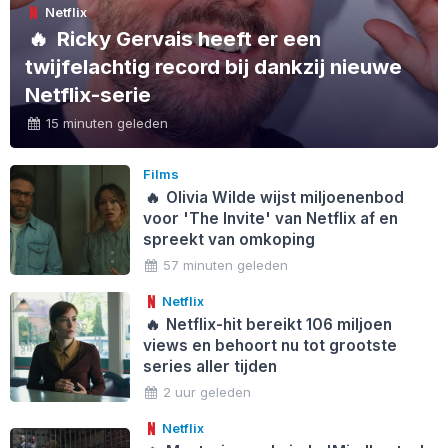
Netflix
🔥
Ricky Gervais heeft er een
twijfelachtig record bij dankzij nieuwe
Netflix-serie
15 minuten geleden
Films
🔥
Olivia Wilde wijst miljoenenbod
voor 'The Invite' van Netflix af en
spreekt van omkoping
57 minuten geleden
Netflix
🔥
Netflix-hit bereikt 106 miljoen
views en behoort nu tot grootste
series aller tijden
2 uur geleden
Netflix