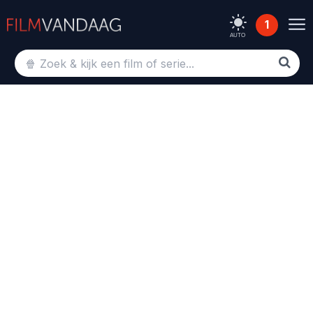
1
AUTO