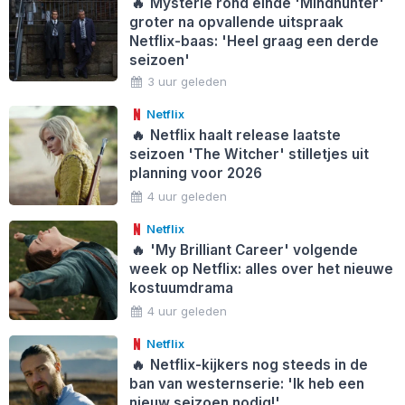
🔥
Mysterie rond einde 'Mindhunter'
groter na opvallende uitspraak
Netflix-baas: 'Heel graag een derde
seizoen'
3 uur geleden
Netflix
🔥
Netflix haalt release laatste
seizoen 'The Witcher' stilletjes uit
planning voor 2026
4 uur geleden
Netflix
🔥
'My Brilliant Career' volgende
week op Netflix: alles over het nieuwe
kostuumdrama
4 uur geleden
Netflix
🔥
Netflix-kijkers nog steeds in de
ban van westernserie: 'Ik heb een
nieuw seizoen nodig!'