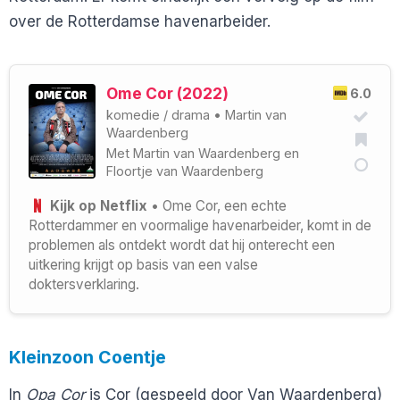
over de Rotterdamse havenarbeider.
Ome Cor (2022)
6.0
komedie
/
drama
•
Martin van
Waardenberg
Met
Martin van Waardenberg
en
Floortje van Waardenberg
Kijk op Netflix
• Ome Cor, een echte
Rotterdammer en voormalige havenarbeider, komt in de
problemen als ontdekt wordt dat hij onterecht een
uitkering krijgt op basis van een valse
doktersverklaring.
Kleinzoon Coentje
In
Opa Cor
is Cor (gespeeld door Van Waardenberg)