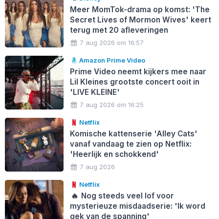
Meer MomTok-drama op komst: 'The
Secret Lives of Mormon Wives' keert
terug met 20 afleveringen
7 aug 2026 om 16:57
Amazon Prime Video
Prime Video neemt kijkers mee naar
Lil Kleines grootste concert ooit in
'LIVE KLEINE'
7 aug 2026 om 16:25
Netflix
Komische kattenserie 'Alley Cats'
vanaf vandaag te zien op Netflix:
'Heerlijk en schokkend'
7 aug 2026
Netflix
🔥
Nog steeds veel lof voor
mysterieuze misdaadserie: 'Ik word
gek van de spanning'