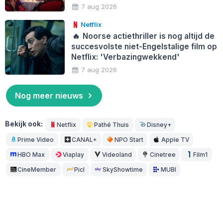
7 aug 2026
Netflix
🔥
Noorse actiethriller is nog altijd de
succesvolste niet-Engelstalige film op
Netflix: 'Verbazingwekkend'
7 aug 2026
Nog meer nieuws
Bekijk ook:
Netflix
Pathé Thuis
Disney+
Prime Video
CANAL+
NPO Start
Apple TV
HBO Max
Viaplay
Videoland
Cinetree
Film1
CineMember
Picl
SkyShowtime
MUBI