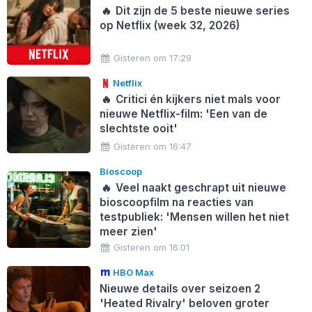
🔥
Dit zijn de 5 beste nieuwe series
op Netflix (week 32, 2026)
Gisteren om 17:29
Netflix
🔥
Critici én kijkers niet mals voor
nieuwe Netflix-film: 'Een van de
slechtste ooit'
Gisteren om 16:47
Bioscoop
🔥
Veel naakt geschrapt uit nieuwe
bioscoopfilm na reacties van
testpubliek: 'Mensen willen het niet
meer zien'
Gisteren om 16:01
HBO Max
Nieuwe details over seizoen 2
'Heated Rivalry' beloven groter