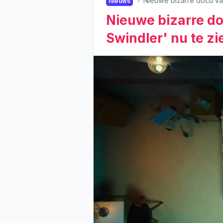
Nieuwe bizarre docu van
Nieuws
Nieuwe bizarre d
Swindler' nu te zi