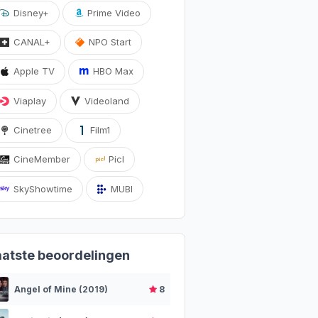
Disney+
Prime Video
CANAL+
NPO Start
Apple TV
HBO Max
Viaplay
Videoland
Cinetree
Film1
CineMember
Picl
SkyShowtime
MUBI
aatste beoordelingen
Angel of Mine (2019)
8