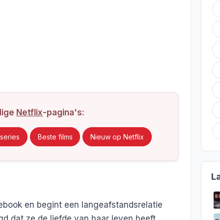
dige
Netflix
-pagina's:
series
Beste films
Nieuw op Netflix
L
ebook en begint een langeafstandsrelatie
gd dat ze de liefde van haar leven heeft