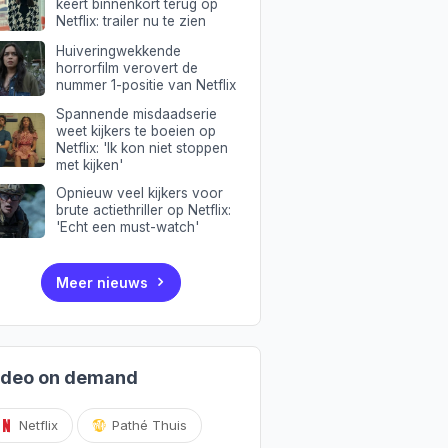
keert binnenkort terug op
Netflix: trailer nu te zien
Huiveringwekkende
horrorfilm verovert de
nummer 1-positie van Netflix
Spannende misdaadserie
weet kijkers te boeien op
Netflix: 'Ik kon niet stoppen
met kijken'
Opnieuw veel kijkers voor
brute actiethriller op Netflix:
'Echt een must-watch'
Meer nieuws
ideo on demand
Netflix
Pathé Thuis