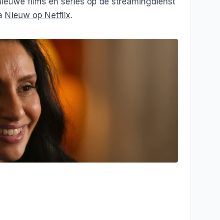
nieuwe films en series op de streamingdienst
na
Nieuw op Netflix
.