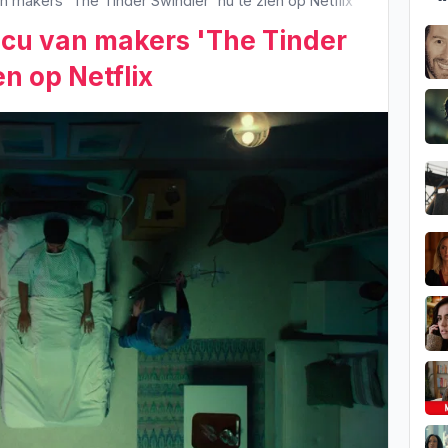
 makers 'The Tinder Swindler' nu te zien op Netflix
ocu van makers 'The Tinder
en op Netflix