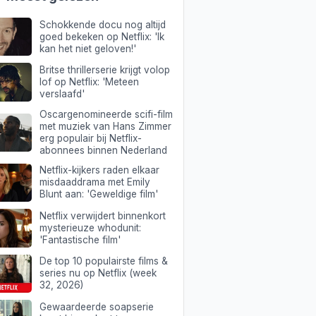
Schokkende docu nog altijd
goed bekeken op Netflix: 'Ik
kan het niet geloven!'
Britse thrillerserie krijgt volop
lof op Netflix: 'Meteen
verslaafd'
Oscargenomineerde scifi-film
met muziek van Hans Zimmer
erg populair bij Netflix-
abonnees binnen Nederland
Netflix-kijkers raden elkaar
misdaaddrama met Emily
Blunt aan: 'Geweldige film'
Netflix verwijdert binnenkort
mysterieuze whodunit:
'Fantastische film'
De top 10 populairste films &
series nu op Netflix (week
32, 2026)
Gewaardeerde soapserie