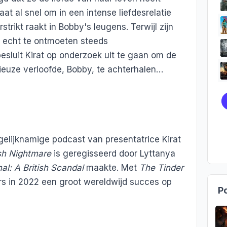
t al snel om in een intense liefdesrelatie
strikt raakt in Bobby's leugens. Terwijl zijn
t echt te ontmoeten steeds
sluit Kirat op onderzoek uit te gaan om de
ieuze verloofde, Bobby, te achterhalen…
elijknamige podcast van presentatrice Kirat
sh Nightmare
is geregisseerd door Lyttanya
l: A British Scandal
maakte. Met
The Tinder
 in 2022 een groot wereldwijd succes op
Po