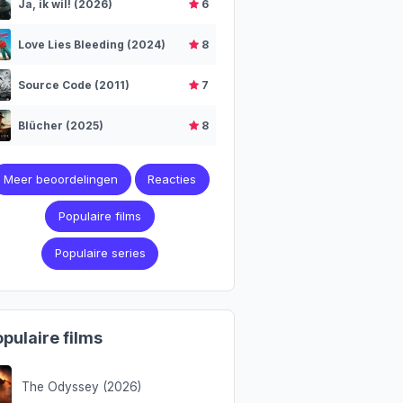
Ja, ik wil! (2026)
6
Love Lies Bleeding (2024)
8
Source Code (2011)
7
Blücher (2025)
8
Meer beoordelingen
Reacties
Populaire films
Populaire series
pulaire films
The Odyssey (2026)