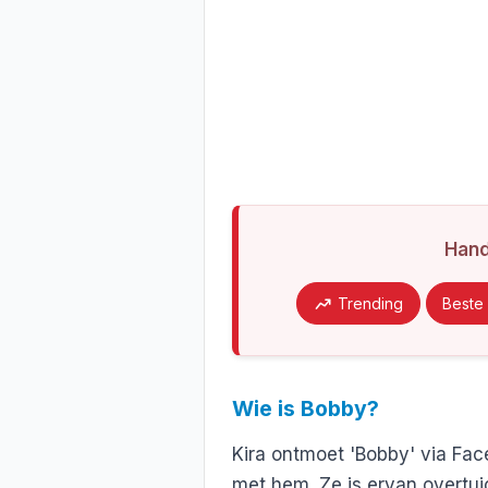
Han
Trending
Beste 
Wie is Bobby?
Kira ontmoet 'Bobby' via Fac
met hem. Ze is ervan overtui