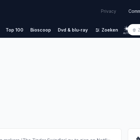
Comm
Privacy
Top 100
Bioscoop
Dvd & blu-ray
Zoeken
AUTO
