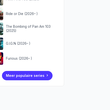
Ride or Die (2026– )
The Bombing of Pan Am 103
(2025)
G.I.G.N (2026– )
Furious (2026– )
Meer populaire series