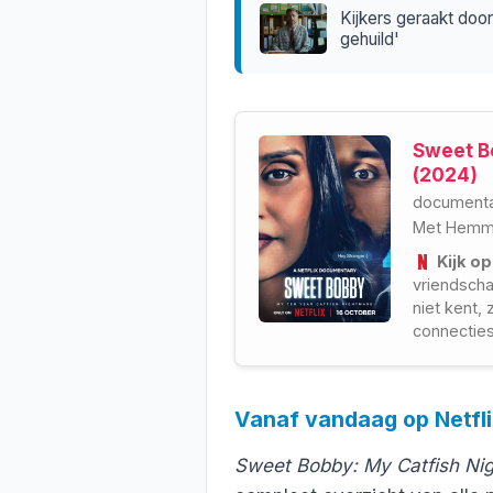
Kijkers geraakt door
gehuild'
Sweet B
(2024)
documenta
Met
Hemm
Kijk op
vriendsch
niet kent,
connecties
Vanaf vandaag op Netfl
Sweet Bobby: My Catfish Ni