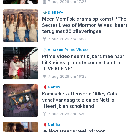
7 aug 2026 om 17:28
Disney+
Meer MomTok-drama op komst: 'The
Secret Lives of Mormon Wives' keert
terug met 20 afleveringen
7 aug 2026 om 16:57
Amazon Prime Video
Prime Video neemt kijkers mee naar
Lil Kleines grootste concert ooit in
'LIVE KLEINE'
7 aug 2026 om 16:25
Netflix
Komische kattenserie 'Alley Cats'
vanaf vandaag te zien op Netflix:
'Heerlijk en schokkend'
7 aug 2026 om 15:51
Netflix
🔥
Nog steeds veel lof voor