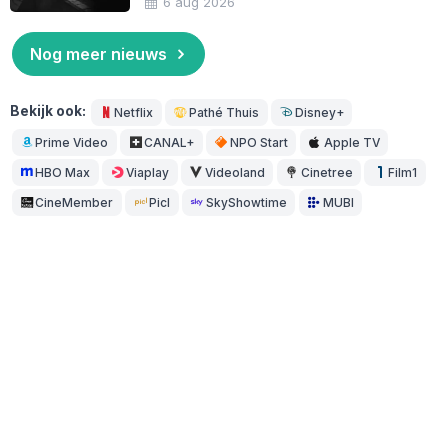
6 aug 2026
Nog meer nieuws
Bekijk ook:
Netflix
Pathé Thuis
Disney+
Prime Video
CANAL+
NPO Start
Apple TV
HBO Max
Viaplay
Videoland
Cinetree
Film1
CineMember
Picl
SkyShowtime
MUBI