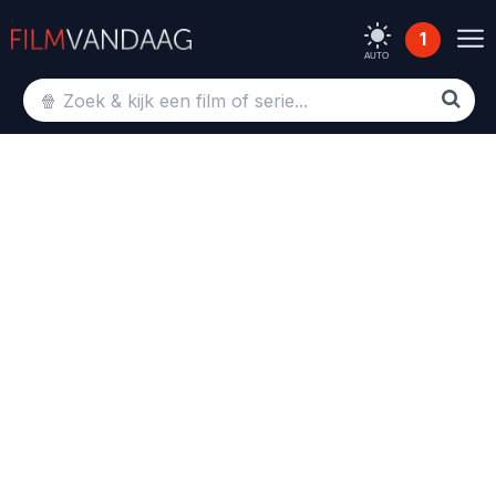
1
AUTO