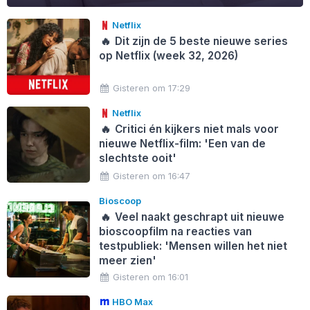
Netflix
🔥
Dit zijn de 5 beste nieuwe series
op Netflix (week 32, 2026)
Gisteren om 17:29
Netflix
🔥
Critici én kijkers niet mals voor
nieuwe Netflix-film: 'Een van de
slechtste ooit'
Gisteren om 16:47
Bioscoop
🔥
Veel naakt geschrapt uit nieuwe
bioscoopfilm na reacties van
testpubliek: 'Mensen willen het niet
meer zien'
Gisteren om 16:01
HBO Max