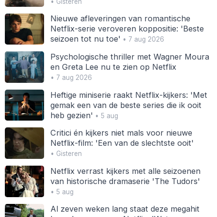
• Gisteren
Nieuwe afleveringen van romantische
Netflix-serie veroveren koppositie: 'Beste
seizoen tot nu toe'
• 7 aug 2026
Psychologische thriller met Wagner Moura
en Greta Lee nu te zien op Netflix
• 7 aug 2026
Heftige miniserie raakt Netflix-kijkers: 'Met
gemak een van de beste series die ik ooit
heb gezien'
• 5 aug
Critici én kijkers niet mals voor nieuwe
Netflix-film: 'Een van de slechtste ooit'
• Gisteren
Netflix verrast kijkers met alle seizoenen
van historische dramaserie 'The Tudors'
• 5 aug
Al zeven weken lang staat deze megahit