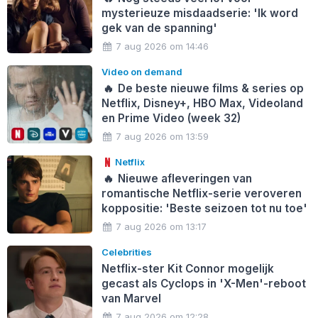
mysterieuze misdaadserie: 'Ik word
gek van de spanning'
7 aug 2026 om 14:46
Video on demand
🔥
De beste nieuwe films & series op
Netflix, Disney+, HBO Max, Videoland
en Prime Video (week 32)
7 aug 2026 om 13:59
Netflix
🔥
Nieuwe afleveringen van
romantische Netflix-serie veroveren
koppositie: 'Beste seizoen tot nu toe'
7 aug 2026 om 13:17
Celebrities
Netflix-ster Kit Connor mogelijk
gecast als Cyclops in 'X-Men'-reboot
van Marvel
7 aug 2026 om 12:28