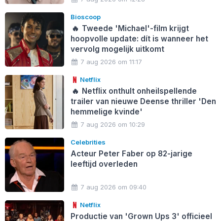
Bioscoop
🔥
Tweede 'Michael'-film krijgt
hoopvolle update: dít is wanneer het
vervolg mogelijk uitkomt
7 aug 2026 om 11:17
Netflix
🔥
Netflix onthult onheilspellende
trailer van nieuwe Deense thriller 'Den
hemmelige kvinde'
7 aug 2026 om 10:29
Celebrities
Acteur Peter Faber op 82-jarige
leeftijd overleden
7 aug 2026 om 09:40
Netflix
Productie van 'Grown Ups 3' officieel