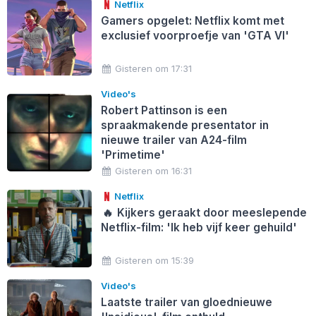
Netflix
Gamers opgelet: Netflix komt met
exclusief voorproefje van 'GTA VI'
Gisteren om 17:31
Video's
Robert Pattinson is een
spraakmakende presentator in
nieuwe trailer van A24-film
'Primetime'
Gisteren om 16:31
Netflix
🔥
Kijkers geraakt door meeslepende
Netflix-film: 'Ik heb vijf keer gehuild'
Gisteren om 15:39
Video's
Laatste trailer van gloednieuwe