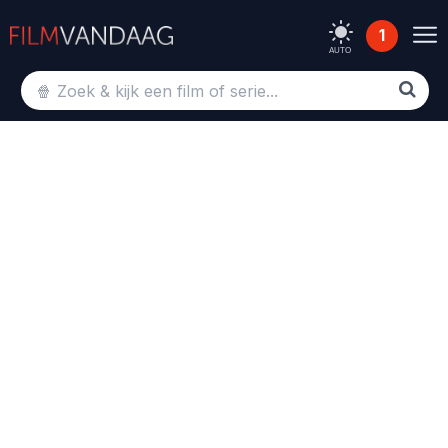
1
AUTO