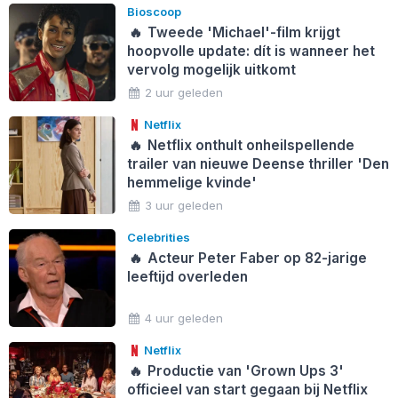
Bioscoop
🔥
Tweede 'Michael'-film krijgt
hoopvolle update: dít is wanneer het
vervolg mogelijk uitkomt
2 uur geleden
Netflix
🔥
Netflix onthult onheilspellende
trailer van nieuwe Deense thriller 'Den
hemmelige kvinde'
3 uur geleden
Celebrities
🔥
Acteur Peter Faber op 82-jarige
leeftijd overleden
4 uur geleden
Netflix
🔥
Productie van 'Grown Ups 3'
officieel van start gegaan bij Netflix