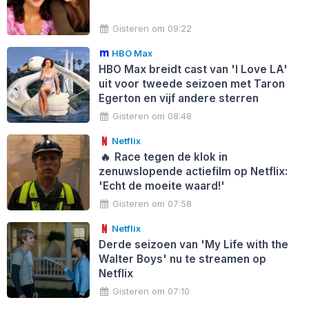
Gisteren om 09:22
HBO Max
HBO Max breidt cast van 'I Love LA'
uit voor tweede seizoen met Taron
Egerton en vijf andere sterren
Gisteren om 08:48
Netflix
🔥
Race tegen de klok in
zenuwslopende actiefilm op Netflix:
'Echt de moeite waard!'
Gisteren om 07:58
Netflix
Derde seizoen van 'My Life with the
Walter Boys' nu te streamen op
Netflix
Gisteren om 07:10