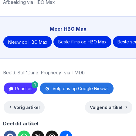
Afbeelding via HBO Max
Meer
HBO Max
Nieuw op HBO Max
Beste films op HBO Max
Beste se
Beeld: Still 'Dune: Prophecy' via TMDb
1
Reacties
Volg ons op Google Nieuws
Vorig artikel
Volgend artikel
Deel dit artikel
Facebook
WhatsApp
X
Threads
Deel