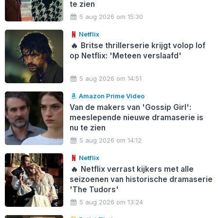
te zien
5 aug 2026 om 15:30
Netflix
🔥
Britse thrillerserie krijgt volop lof
op Netflix: 'Meteen verslaafd'
5 aug 2026 om 14:51
Amazon Prime Video
Van de makers van 'Gossip Girl':
meeslepende nieuwe dramaserie is
nu te zien
5 aug 2026 om 14:12
Netflix
🔥
Netflix verrast kijkers met alle
seizoenen van historische dramaserie
'The Tudors'
5 aug 2026 om 13:24