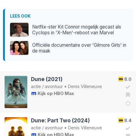
LEES OOK
Netflix-ster Kit Connor mogelijk gecast als
Cyclops in 'X-Men'-reboot van Marvel
Officiële documentaire over 'Gilmore Girls' in
de maak
Dune (2021)
8.0
actie
/
avontuur
•
Denis Villeneuve
Kijk op HBO Max
Dune: Part Two (2024)
8.4
actie
/
avontuur
•
Denis Villeneuve
Kijk op HBO Max