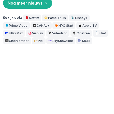
Nog meer nieuws
Bekijk ook:
Netflix
Pathé Thuis
Disney+
Prime Video
CANAL+
NPO Start
Apple TV
HBO Max
Viaplay
Videoland
Cinetree
Film1
CineMember
Picl
SkyShowtime
MUBI