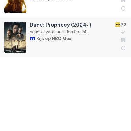
Dune: Prophecy (2024‑ )
7.3
actie
/
avontuur
•
Jon Spaihts
Kijk op HBO Max