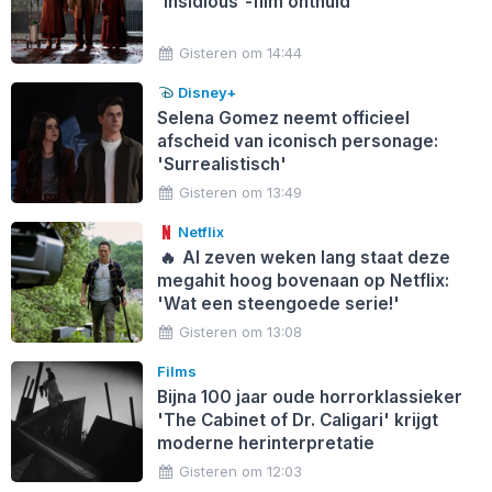
'Insidious'-film onthuld
Gisteren om 14:44
Disney+
Selena Gomez neemt officieel
afscheid van iconisch personage:
'Surrealistisch'
Gisteren om 13:49
Netflix
🔥
Al zeven weken lang staat deze
megahit hoog bovenaan op Netflix:
'Wat een steengoede serie!'
Gisteren om 13:08
Films
Bijna 100 jaar oude horrorklassieker
'The Cabinet of Dr. Caligari' krijgt
moderne herinterpretatie
Gisteren om 12:03