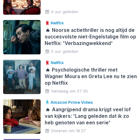
4 uur geleden
Netflix
🔥
Noorse actiethriller is nog altijd de
succesvolste niet-Engelstalige film op
Netflix: 'Verbazingwekkend'
5 uur geleden
Netflix
🔥
Psychologische thriller met
Wagner Moura en Greta Lee nu te zien
op Netflix
Vandaag om 07:30
Amazon Prime Video
🔥
Aangrijpend drama krijgt veel lof
van kijkers: 'Lang geleden dat ik zo
heb genoten van een serie'
Gisteren om 18:37