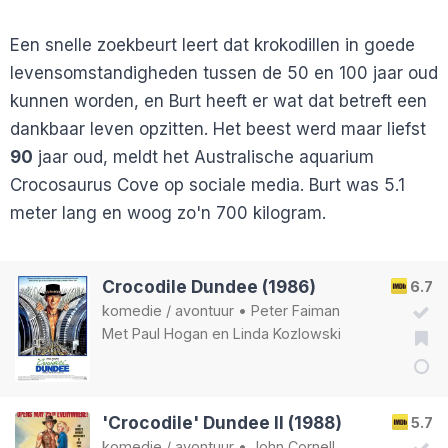
Een snelle zoekbeurt leert dat krokodillen in goede
levensomstandigheden tussen de 50 en 100 jaar oud
kunnen worden, en Burt heeft er wat dat betreft een
dankbaar leven opzitten. Het beest werd maar liefst
90
jaar oud, meldt het Australische aquarium
Crocosaurus Cove op sociale media. Burt was 5.1
meter lang en woog zo'n 700 kilogram.
Crocodile Dundee (1986)
6.7
komedie
/
avontuur
•
Peter Faiman
Met
Paul Hogan
en
Linda Kozlowski
'Crocodile' Dundee II (1988)
5.7
komedie
/
avontuur
•
John Cornell