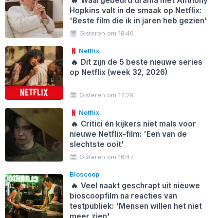
🔥
Waargebeurd drama met Anthony
Hopkins valt in de smaak op Netflix:
'Beste film die ik in jaren heb gezien'
Gisteren om 18:40
Netflix
🔥
Dit zijn de 5 beste nieuwe series
op Netflix (week 32, 2026)
Gisteren om 17:29
Netflix
🔥
Critici én kijkers niet mals voor
nieuwe Netflix-film: 'Een van de
slechtste ooit'
Gisteren om 16:47
Bioscoop
🔥
Veel naakt geschrapt uit nieuwe
bioscoopfilm na reacties van
testpubliek: 'Mensen willen het niet
meer zien'