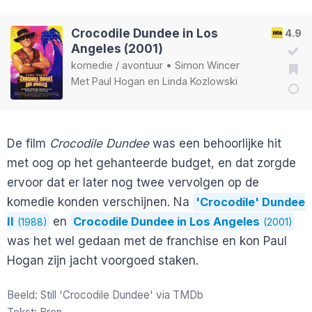
Crocodile Dundee in Los
4.9
Angeles (2001)
komedie
/
avontuur
•
Simon Wincer
Met
Paul Hogan
en
Linda Kozlowski
De film
Crocodile Dundee
was een behoorlijke hit
met oog op het gehanteerde budget, en dat zorgde
ervoor dat er later nog twee vervolgen op de
komedie konden verschijnen. Na
'Crocodile' Dundee
II
en
Crocodile Dundee in Los Angeles
(1988)
(2001)
was het wel gedaan met de franchise en kon Paul
Hogan zijn jacht voorgoed staken.
Beeld: Still 'Crocodile Dundee' via TMDb