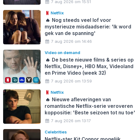
7 aug 2026 om 15:51
Netflix
🔥
Nog steeds veel lof voor
mysterieuze misdaadserie: 'Ik word
gek van de spanning'
7 aug 2026 om 14:46
Video on demand
🔥
De beste nieuwe films & series op
Netflix, Disney+, HBO Max, Videoland
en Prime Video (week 32)
7 aug 2026 om 13:59
Netflix
🔥
Nieuwe afleveringen van
romantische Netflix-serie veroveren
koppositie: 'Beste seizoen tot nu toe'
7 aug 2026 om 13:17
Celebrities
Netflix-ster Kit Connor mogelijk