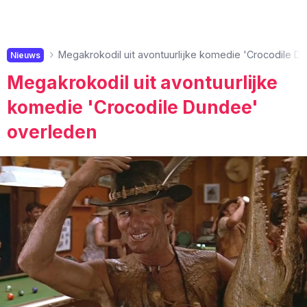
Megakrokodil uit avontuurlijke komedie 'Crocodile D
Nieuws
Megakrokodil uit avontuurlijke
komedie 'Crocodile Dundee'
overleden