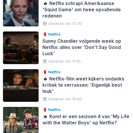
🔥
Netflix schrapt Amerikaanse
'Squid Game' om twee opvallende
redenen
Gisteren om 12:30
Netflix
Sunny Chandler volgende week op
Netflix: alles over 'Don't Say Good
Luck'
Gisteren om 11:45
Netflix
🔥
Netflix-film weet kijkers ondanks
kritiek te verrassen: 'Eigenlijk best
leuk'
Gisteren om 10:40
Netflix
🔥
Komt er een seizoen 4 van 'My Life
with the Walter Boys' op Netflix?