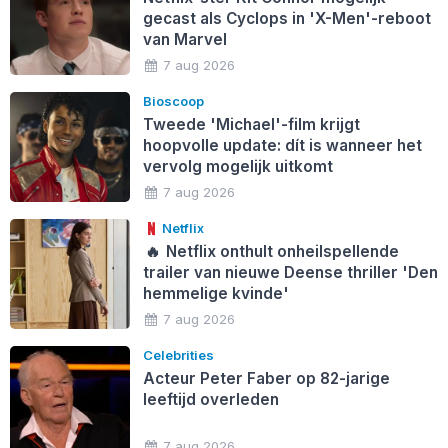
gecast als Cyclops in 'X-Men'-reboot
van Marvel
7 aug 2026
Bioscoop
Tweede 'Michael'-film krijgt
hoopvolle update: dít is wanneer het
vervolg mogelijk uitkomt
7 aug 2026
Netflix
🔥
Netflix onthult onheilspellende
trailer van nieuwe Deense thriller 'Den
hemmelige kvinde'
7 aug 2026
Celebrities
Acteur Peter Faber op 82-jarige
leeftijd overleden
7 aug 2026