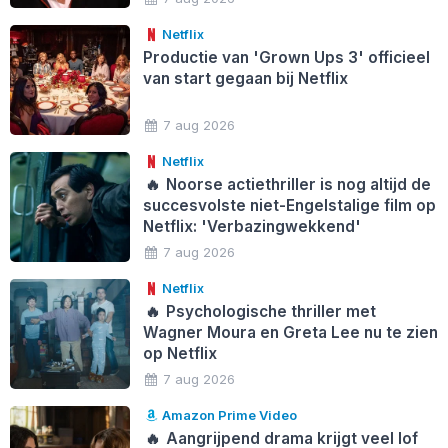
Netflix
Productie van 'Grown Ups 3' officieel
van start gegaan bij Netflix
7 aug 2026
Netflix
🔥
Noorse actiethriller is nog altijd de
succesvolste niet-Engelstalige film op
Netflix: 'Verbazingwekkend'
7 aug 2026
Netflix
🔥
Psychologische thriller met
Wagner Moura en Greta Lee nu te zien
op Netflix
7 aug 2026
Amazon Prime Video
🔥
Aangrijpend drama krijgt veel lof