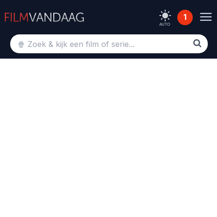
1
AUTO