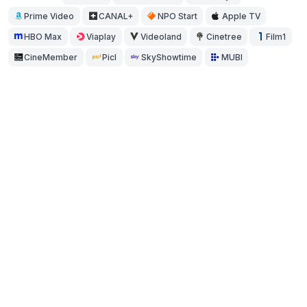
Prime Video
CANAL+
NPO Start
Apple TV
HBO Max
Viaplay
Videoland
Cinetree
Film1
CineMember
Picl
SkyShowtime
MUBI