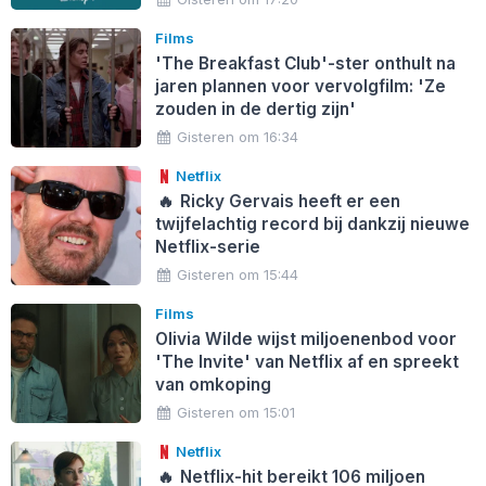
Films
'The Breakfast Club'-ster onthult na
jaren plannen voor vervolgfilm: 'Ze
zouden in de dertig zijn'
Gisteren om 16:34
Netflix
🔥
Ricky Gervais heeft er een
twijfelachtig record bij dankzij nieuwe
Netflix-serie
Gisteren om 15:44
Films
Olivia Wilde wijst miljoenenbod voor
'The Invite' van Netflix af en spreekt
van omkoping
Gisteren om 15:01
Netflix
🔥
Netflix-hit bereikt 106 miljoen