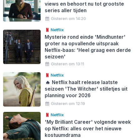
views en behoort nu tot grootste
series aller tijden
Gisteren om 14:20
Netflix
Mysterie rond einde 'Mindhunter'
groter na opvallende uitspraak
Netflix-baas: 'Heel graag een derde
seizoen'
Gisteren om 13:11
Netflix
🔥
Netflix haalt release laatste
seizoen 'The Witcher' stilletjes uit
planning voor 2026
Gisteren om 12:19
Netflix
'My Brilliant Career' volgende week
op Netflix: alles over het nieuwe
kostuumdrama