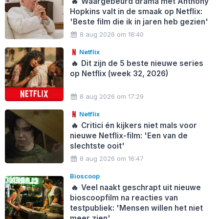
🔥
Waargebeurd drama met Anthony
Hopkins valt in de smaak op Netflix:
'Beste film die ik in jaren heb gezien'
8 aug 2026 om 18:40
Netflix
🔥
Dit zijn de 5 beste nieuwe series
op Netflix (week 32, 2026)
8 aug 2026 om 17:29
Netflix
🔥
Critici én kijkers niet mals voor
nieuwe Netflix-film: 'Een van de
slechtste ooit'
8 aug 2026 om 16:47
Bioscoop
🔥
Veel naakt geschrapt uit nieuwe
bioscoopfilm na reacties van
testpubliek: 'Mensen willen het niet
meer zien'