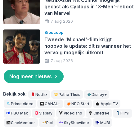
Netflix-ster Kit Connor mogelijk
gecast als Cyclops in 'X-Men'-reboot
van Marvel
7 aug 2026
Bioscoop
Tweede 'Michael'-film krijgt
hoopvolle update: dít is wanneer het
vervolg mogelijk uitkomt
7 aug 2026
Nog meer nieuws
Bekijk ook:
Netflix
Pathé Thuis
Disney+
Prime Video
CANAL+
NPO Start
Apple TV
HBO Max
Viaplay
Videoland
Cinetree
Film1
CineMember
Picl
SkyShowtime
MUBI