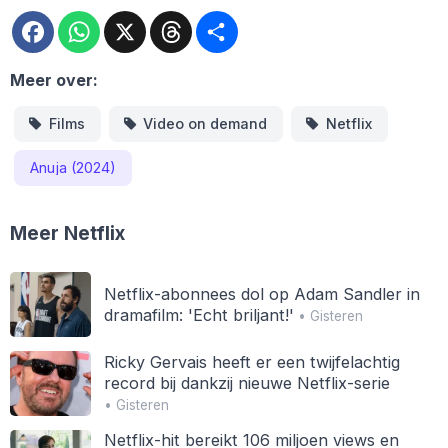
Facebook
WhatsApp
X
Threads
Deel
Meer over:
Films
Video on demand
Netflix
Anuja (2024)
Meer Netflix
Netflix-abonnees dol op Adam Sandler in
dramafilm: 'Echt briljant!'
• Gisteren
Ricky Gervais heeft er een twijfelachtig
record bij dankzij nieuwe Netflix-serie
• Gisteren
Netflix-hit bereikt 106 miljoen views en