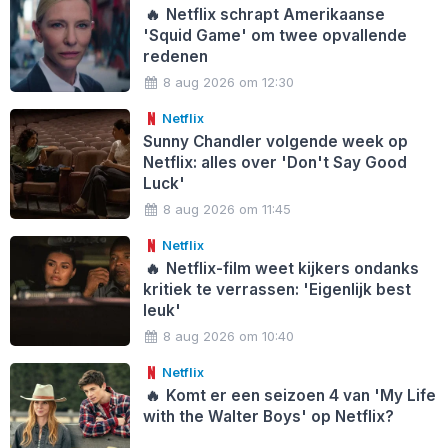
🔥
Netflix schrapt Amerikaanse
'Squid Game' om twee opvallende
redenen
8 aug 2026 om 12:30
Netflix
Sunny Chandler volgende week op
Netflix: alles over 'Don't Say Good
Luck'
8 aug 2026 om 11:45
Netflix
🔥
Netflix-film weet kijkers ondanks
kritiek te verrassen: 'Eigenlijk best
leuk'
8 aug 2026 om 10:40
Netflix
🔥
Komt er een seizoen 4 van 'My Life
with the Walter Boys' op Netflix?