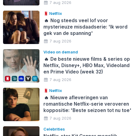
7 aug 2026
Netflix
🔥
Nog steeds veel lof voor
mysterieuze misdaadserie: 'Ik word
gek van de spanning'
7 aug 2026
Video on demand
🔥
De beste nieuwe films & series op
Netflix, Disney+, HBO Max, Videoland
en Prime Video (week 32)
7 aug 2026
Netflix
🔥
Nieuwe afleveringen van
romantische Netflix-serie veroveren
koppositie: 'Beste seizoen tot nu toe'
7 aug 2026
Celebrities