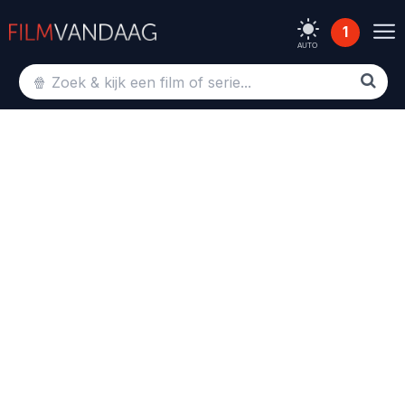
1
AUTO