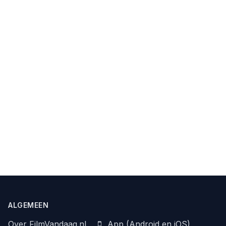
ALGEMEEN
Over FilmVandaag.nl
App (Android en iOS)