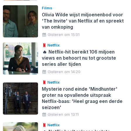
Films
Olivia Wilde wijst miljoenenbod voor
'The Invite' van Netflix af en spreekt
van omkoping
Gisteren om 15:01
Netflix
🔥
Netflix-hit bereikt 106 miljoen
views en behoort nu tot grootste
series aller tijden
Gisteren om 14:20
Netflix
Mysterie rond einde 'Mindhunter'
groter na opvallende uitspraak
Netflix-baas: 'Heel graag een derde
seizoen'
Gisteren om 13:11
Netflix