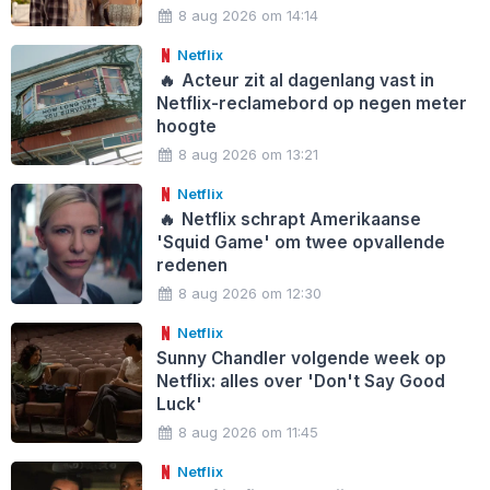
8 aug 2026 om 14:14
Netflix
🔥
Acteur zit al dagenlang vast in
Netflix-reclamebord op negen meter
hoogte
8 aug 2026 om 13:21
Netflix
🔥
Netflix schrapt Amerikaanse
'Squid Game' om twee opvallende
redenen
8 aug 2026 om 12:30
Netflix
Sunny Chandler volgende week op
Netflix: alles over 'Don't Say Good
Luck'
8 aug 2026 om 11:45
Netflix