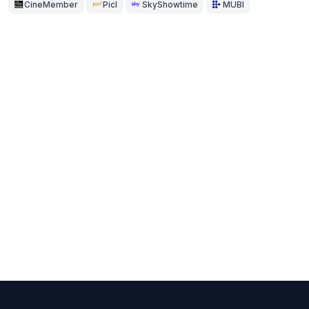
CineMember
Picl
SkyShowtime
MUBI