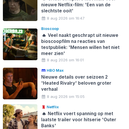
nieuwe Netflix-film: 'Een van de
slechtste ooit'
8 aug 2026 om 16:47
Bioscoop
🔥
Veel naakt geschrapt uit nieuwe
bioscoopfilm na reacties van
testpubliek: 'Mensen willen het niet
meer zien'
8 aug 2026 om 16:01
HBO Max
Nieuwe details over seizoen 2
'Heated Rivalry' beloven groter
verhaal
8 aug 2026 om 15:05
Netflix
🔥
Netflix voert spanning op met
laatste trailer voor hitserie 'Outer
Banks'