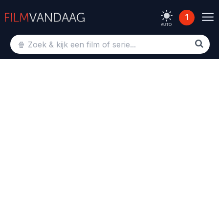
1
AUTO