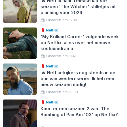
🔥
Netflix haalt release laatste
seizoen 'The Witcher' stilletjes uit
planning voor 2026
Gisteren om 12:19
Netflix
'My Brilliant Career' volgende week
op Netflix: alles over het nieuwe
kostuumdrama
Gisteren om 11:41
Netflix
🔥
Netflix-kijkers nog steeds in de
ban van westernserie: 'Ik heb een
nieuw seizoen nodig!'
Gisteren om 10:30
Netflix
Komt er een seizoen 2 van 'The
Bombing of Pan Am 103' op Netflix?