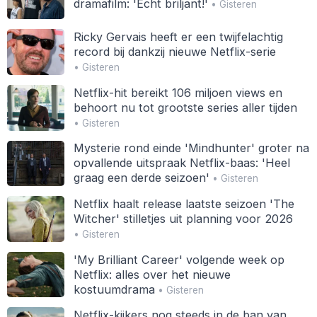
dramafilm: 'Echt briljant!'
• Gisteren
Ricky Gervais heeft er een twijfelachtig
record bij dankzij nieuwe Netflix-serie
• Gisteren
Netflix-hit bereikt 106 miljoen views en
behoort nu tot grootste series aller tijden
• Gisteren
Mysterie rond einde 'Mindhunter' groter na
opvallende uitspraak Netflix-baas: 'Heel
graag een derde seizoen'
• Gisteren
Netflix haalt release laatste seizoen 'The
Witcher' stilletjes uit planning voor 2026
• Gisteren
'My Brilliant Career' volgende week op
Netflix: alles over het nieuwe
kostuumdrama
• Gisteren
Netflix-kijkers nog steeds in de ban van