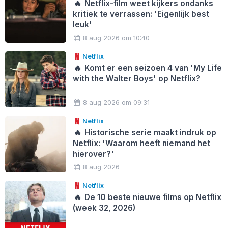
🔥
Netflix-film weet kijkers ondanks
kritiek te verrassen: 'Eigenlijk best
leuk'
8 aug 2026 om 10:40
Netflix
🔥
Komt er een seizoen 4 van 'My Life
with the Walter Boys' op Netflix?
8 aug 2026 om 09:31
Netflix
🔥
Historische serie maakt indruk op
Netflix: 'Waarom heeft niemand het
hierover?'
8 aug 2026
Netflix
🔥
De 10 beste nieuwe films op Netflix
(week 32, 2026)