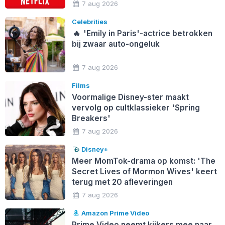
7 aug 2026
Celebrities
🔥
'Emily in Paris'-actrice betrokken
bij zwaar auto-ongeluk
7 aug 2026
Films
Voormalige Disney-ster maakt
vervolg op cultklassieker 'Spring
Breakers'
7 aug 2026
Disney+
Meer MomTok-drama op komst: 'The
Secret Lives of Mormon Wives' keert
terug met 20 afleveringen
7 aug 2026
Amazon Prime Video
Prime Video neemt kijkers mee naar