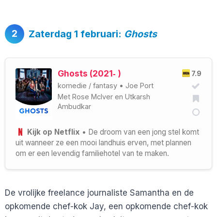
2
Zaterdag 1 februari:
Ghosts
Ghosts (2021‑ )
7.9
komedie
/
fantasy
•
Joe Port
Met
Rose McIver
en
Utkarsh
Ambudkar
Kijk op Netflix
• De droom van een jong stel komt
uit wanneer ze een mooi landhuis erven, met plannen
om er een levendig familiehotel van te maken.
De vrolijke freelance journaliste Samantha en de
opkomende chef-kok Jay, een opkomende chef-kok