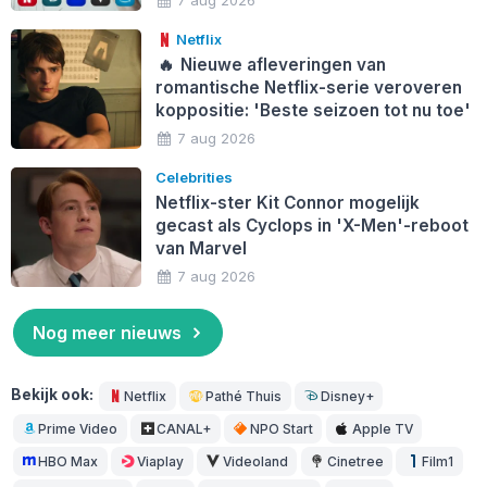
7 aug 2026
Netflix
🔥
Nieuwe afleveringen van
romantische Netflix-serie veroveren
koppositie: 'Beste seizoen tot nu toe'
7 aug 2026
Celebrities
Netflix-ster Kit Connor mogelijk
gecast als Cyclops in 'X-Men'-reboot
van Marvel
7 aug 2026
Nog meer nieuws
Bekijk ook:
Netflix
Pathé Thuis
Disney+
Prime Video
CANAL+
NPO Start
Apple TV
HBO Max
Viaplay
Videoland
Cinetree
Film1