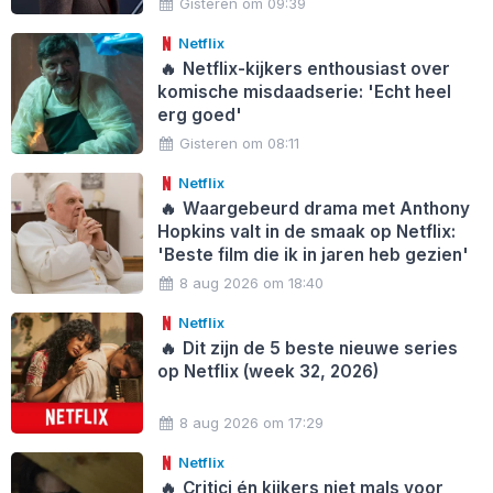
Gisteren om 09:39
Netflix
🔥
Netflix-kijkers enthousiast over
komische misdaadserie: 'Echt heel
erg goed'
Gisteren om 08:11
Netflix
🔥
Waargebeurd drama met Anthony
Hopkins valt in de smaak op Netflix:
'Beste film die ik in jaren heb gezien'
8 aug 2026 om 18:40
Netflix
🔥
Dit zijn de 5 beste nieuwe series
op Netflix (week 32, 2026)
8 aug 2026 om 17:29
Netflix
🔥
Critici én kijkers niet mals voor