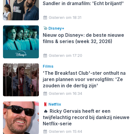
Sandler in dramafilm: 'Echt briljant!'
Gisteren om 18:31
Disney+
Nieuw op Disney+: de beste nieuwe
films & series (week 32, 2026)
Gisteren om 17:20
Films
'The Breakfast Club'-ster onthult na
jaren plannen voor vervolgfilm: 'Ze
zouden in de dertig zijn'
Gisteren om 16:34
Netflix
🔥
Ricky Gervais heeft er een
twijfelachtig record bij dankzij nieuwe
Netflix-serie
Gisteren om 15:44